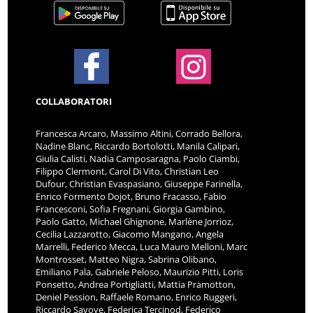
COLLABORATORI
Francesca Arcaro, Massimo Altini, Corrado Bellora,
Nadine Blanc, Riccardo Bortolotti, Manila Calipari,
Giulia Calisti, Nadia Camposaragna, Paolo Ciambi,
Filippo Clermont, Carol Di Vito, Christian Leo
Dufour, Christian Evaspasiano, Giuseppe Farinella,
Enrico Formento Dojot, Bruno Fracasso, Fabio
Francesconi, Sofia Fregnani, Giorgia Gambino,
Paolo Gatto, Michael Ghignone, Marlène Jorrioz,
Cecilia Lazzarotto, Giacomo Mangano, Angela
Marrelli, Federico Mecca, Luca Mauro Melloni, Marc
Montrosset, Matteo Nigra, Sabrina Olibano,
Emiliano Pala, Gabriele Peloso, Maurizio Pitti, Loris
Ponsetto, Andrea Portigliatti, Mattia Pramotton,
Deniel Pession, Raffaele Romano, Enrico Ruggeri,
Riccardo Savoye, Federica Tercinod, Federico