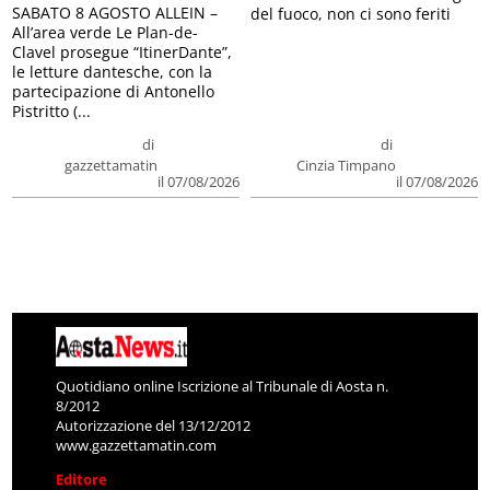
SABATO 8 AGOSTO ALLEIN –
del fuoco, non ci sono feriti
All’area verde Le Plan-de-
Clavel prosegue “ItinerDante”,
le letture dantesche, con la
partecipazione di Antonello
Pistritto (...
di
di
gazzettamatin
Cinzia Timpano
il 07/08/2026
il 07/08/2026
Quotidiano online Iscrizione al Tribunale di Aosta n.
8/2012
Autorizzazione del 13/12/2012
www.gazzettamatin.com
Editore