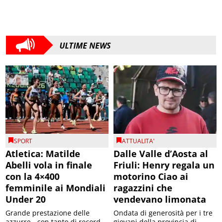
ULTIME NEWS
SPORT
ATTUALITA'
Atletica: Matilde
Dalle Valle d’Aosta al
Abelli vola in finale
Friuli: Henry regala un
con la 4×400
motorino Ciao ai
femminile ai Mondiali
ragazzini che
Under 20
vendevano limonata
Grande prestazione delle
Ondata di generosità per i tre
azzurre - con tanto di record
giovani della provincia di