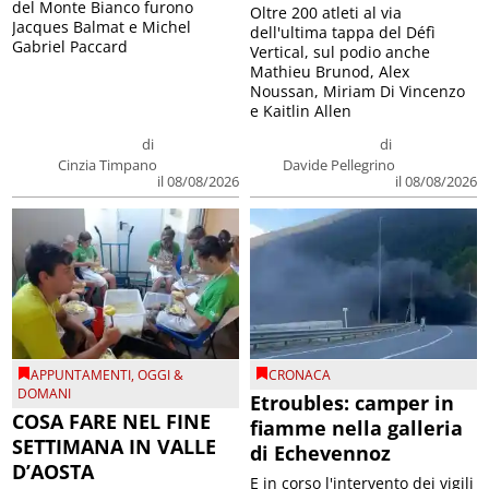
del Monte Bianco furono
Oltre 200 atleti al via
Jacques Balmat e Michel
dell'ultima tappa del Défì
Gabriel Paccard
Vertical, sul podio anche
Mathieu Brunod, Alex
Noussan, Miriam Di Vincenzo
e Kaitlin Allen
di
di
Cinzia Timpano
Davide Pellegrino
il 08/08/2026
il 08/08/2026
APPUNTAMENTI
,
OGGI &
CRONACA
DOMANI
Etroubles: camper in
COSA FARE NEL FINE
fiamme nella galleria
SETTIMANA IN VALLE
di Echevennoz
D’AOSTA
E in corso l'intervento dei vigili