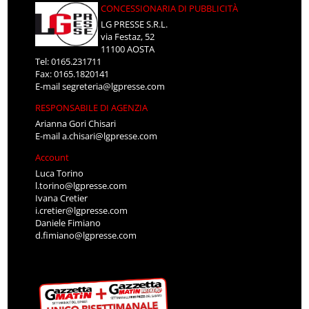
CONCESSIONARIA DI PUBBLICITÀ
LG PRESSE S.R.L.
via Festaz, 52
11100 AOSTA
Tel: 0165.231711
Fax: 0165.1820141
E-mail
segreteria@lgpresse.com
RESPONSABILE DI AGENZIA
Arianna Gori Chisari
E-mail
a.chisari@lgpresse.com
Account
Luca Torino
l.torino@lgpresse.com
Ivana Cretier
i.cretier@lgpresse.com
Daniele Fimiano
d.fimiano@lgpresse.com