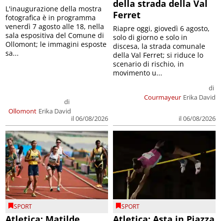
della strada della Val
L'inaugurazione della mostra
Ferret
fotografica è in programma
venerdì 7 agosto alle 18, nella
Riapre oggi, giovedì 6 agosto,
sala espositiva del Comune di
solo di giorno e solo in
Ollomont; le immagini esposte
discesa, la strada comunale
sa...
della Val Ferret; si riduce lo
scenario di rischio, in
movimento u...
di
Courmayeur
Erika David
di
Ollomont
Erika David
il 06/08/2026
il 06/08/2026
SPORT
SPORT
Atletica: Matilde
Atletica: Asta in Piazza