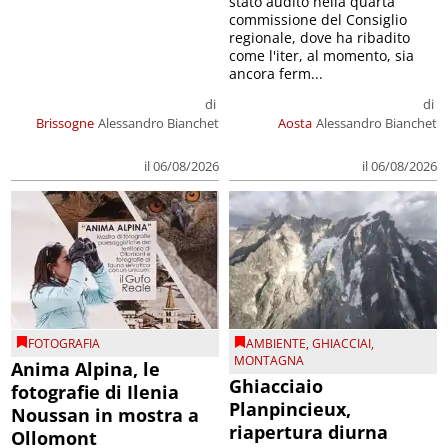
stato audito nella quarta
commissione del Consiglio
regionale, dove ha ribadito
come l'iter, al momento, sia
ancora ferm...
di
di
Brissogne
Alessandro Bianchet
Aosta
Alessandro Bianchet
il 06/08/2026
il 06/08/2026
FOTOGRAFIA
AMBIENTE
,
GHIACCIAI
,
MONTAGNA
Anima Alpina, le
Ghiacciaio
fotografie di Ilenia
Planpincieux,
Noussan in mostra a
riapertura diurna
Ollomont