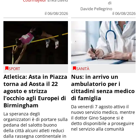
Courmayeur
Erika David
di
Davide Pellegrino
il 06/08/2026
il 06/08/2026
SPORT
SANITÀ
Atletica: Asta in Piazza
Nus: in arrivo un
torna ad Aosta il 22
ambulatorio per i
agosto e strizza
cittadini senza medico
l’occhio agli Europei di
di famiglia
Birmingham
Da venerdì 7 agosto attivo il
nuovo servizio medico, mentre
La speranza degli
il dottor Gino Sapone si è
organizzatori è di portare sulla
detto disponibile a proseguire
pedana del salotto buono
nel servizio alla comunità
della città alcuni atleti reduci
dalla rassegna continentale in