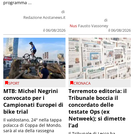
programma ...
di
Redazione Aostanews.it
di
Nus
Fausto Vassoney
il 06/08/2026
il 06/08/2026
SPORT
CRONACA
MTB: Michel Negrini
Terremoto editoria: il
convocato per i
Tribunale boccia il
Campionati Europei di
concordato delle
bike trial
testate Ops (ex
Netweek); si dimette
Il valdostano, 24° nella tappa
l’ad
polacca di Coppa del Mondo,
sarà al via della rassegna
Il Tribunale di Lecco ha