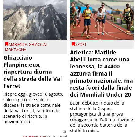
AMBIENTE
,
GHIACCIAI
,
SPORT
MONTAGNA
Atletica: Matilde
Ghiacciaio
Abelli lotta come una
Planpincieux,
leonessa, la 4×400
riapertura diurna
azzurra firma il
della strada della Val
primato nazionale, ma
Ferret
resta fuori dalla finale
dei Mondiali Under 20
Riapre oggi, giovedì 6 agosto,
solo di giorno e solo in
Buon debutto iridato della
discesa, la strada comunale
stellina della Cogne,
della Val Ferret; si riduce lo
protagonista di una prova
scenario di rischio, in
coraggiosa nell'ultima frazione
movimento u...
della seconda batteria della
staffetta mist...
di