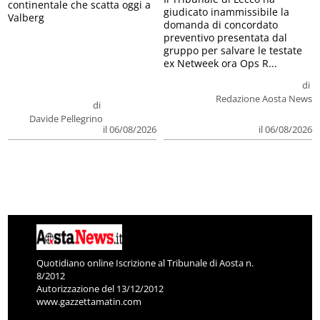
continentale che scatta oggi a
giudicato inammissibile la
Valberg
domanda di concordato
preventivo presentata dal
gruppo per salvare le testate
ex Netweek ora Ops R...
di
Redazione Aosta News
di
Davide Pellegrino
il 06/08/2026
il 06/08/2026
Quotidiano online Iscrizione al Tribunale di Aosta n.
8/2012
Autorizzazione del 13/12/2012
www.gazzettamatin.com