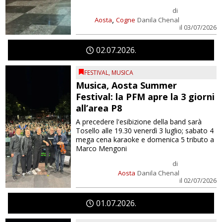
di
,
Aosta
Cogne
Danila Chenal
il 03/07/2026
02
07
2026
FESTIVAL
,
MUSICA
Musica, Aosta Summer
Festival: la PFM apre la 3 giorni
all’area P8
A precedere l'esibizione della band sarà
Tosello alle 19.30 venerdì 3 luglio; sabato 4
mega cena karaoke e domenica 5 tributo a
Marco Mengoni
di
Aosta
Danila Chenal
il 02/07/2026
01
07
2026