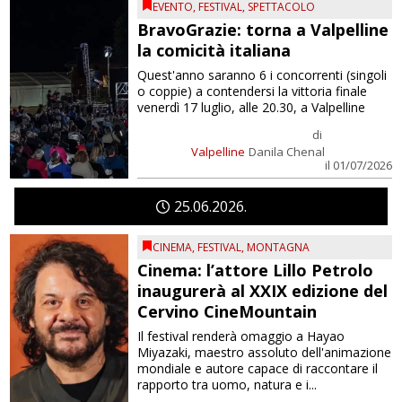
EVENTO
,
FESTIVAL
,
SPETTACOLO
BravoGrazie: torna a Valpelline
la comicità italiana
Quest'anno saranno 6 i concorrenti (singoli
o coppie) a contendersi la vittoria finale
venerdì 17 luglio, alle 20.30, a Valpelline
di
Valpelline
Danila Chenal
il 01/07/2026
25
06
2026
CINEMA
,
FESTIVAL
,
MONTAGNA
Cinema: l’attore Lillo Petrolo
inaugurerà al XXIX edizione del
Cervino CineMountain
Il festival renderà omaggio a Hayao
Miyazaki, maestro assoluto dell'animazione
mondiale e autore capace di raccontare il
rapporto tra uomo, natura e i...