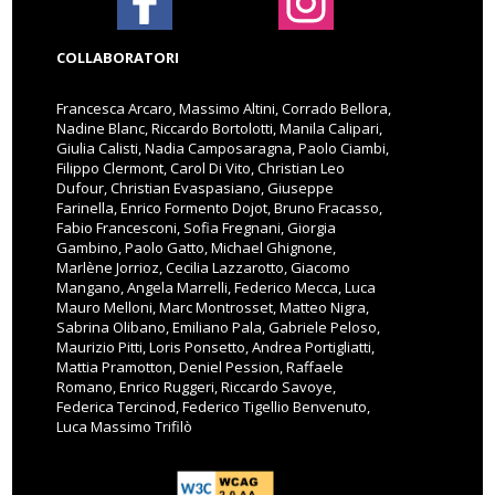
COLLABORATORI
Francesca Arcaro, Massimo Altini, Corrado Bellora,
Nadine Blanc, Riccardo Bortolotti, Manila Calipari,
Giulia Calisti, Nadia Camposaragna, Paolo Ciambi,
Filippo Clermont, Carol Di Vito, Christian Leo
Dufour, Christian Evaspasiano, Giuseppe
Farinella, Enrico Formento Dojot, Bruno Fracasso,
Fabio Francesconi, Sofia Fregnani, Giorgia
Gambino, Paolo Gatto, Michael Ghignone,
Marlène Jorrioz, Cecilia Lazzarotto, Giacomo
Mangano, Angela Marrelli, Federico Mecca, Luca
Mauro Melloni, Marc Montrosset, Matteo Nigra,
Sabrina Olibano, Emiliano Pala, Gabriele Peloso,
Maurizio Pitti, Loris Ponsetto, Andrea Portigliatti,
Mattia Pramotton, Deniel Pession, Raffaele
Romano, Enrico Ruggeri, Riccardo Savoye,
Federica Tercinod, Federico Tigellio Benvenuto,
Luca Massimo Trifilò