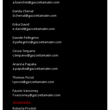
a.bianchet@gazzettamatin.com
Danila Chenal
d.chenal@gazzettamatin.com
Erika David
e.david@gazzettamatin.com
Davide Pellegrino
d.pellegrino@gazzettamatin.com
Cinzia Timpano
c.timpano@gazzettamatin.com
Arianna Papalia
a.papalia@gazzettamatin.com
Thomas Piccot
t.piccot@gazzettamatin.com
Fausto Vassoney
f.vassoney@gazzettamatin.com
SEGRETERIA
Roberta Prodoti