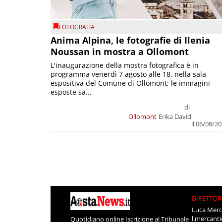
FOTOGRAFIA
Anima Alpina, le fotografie di Ilenia
Noussan in mostra a Ollomont
L'inaugurazione della mostra fotografica è in
programma venerdì 7 agosto alle 18, nella sala
espositiva del Comune di Ollomont; le immagini
esposte sa...
di
Ollomont
Erika David
il 06/08/2
DIRETTOR
Luca Merc
l.mercant
Quotidiano online Iscrizione al Tribunale