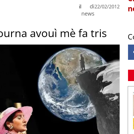
di
il
22/02/2012
n
news
Tourna avouì mè fa tris
C