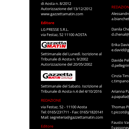
di Aosta n. 8/2012
REDAZIO
Autorizzazione del 13/12/2012
Alessandr
www.gazzettamatin.com
a.bianche
Editore
Danila Ch
LG PRESSE S.R.L.
d.chenal@
via Festaz, 52 11100 AOSTA
Erika Davi
e.david@g
Settimanale del Lunedì. Iscrizione al
Tribunale di Aosta n. 9/2002
Davide Pel
Autorizzazione del 20/05/2002
d.pellegr
Cinzia Ti
c.timpan
Settimanale del Sabato. Iscrizione al
Tribunale di Aosta n.4 del 4/10/2016
Arianna P
a.papalia
REDAZIONE
via Festaz, 52 - 11100 Aosta
Thomas Pi
Tel: 0165/231711 - Fax: 0165/1820141
t.piccot@
Mail:
segreteria@gazzettamatin.com
Fausto Va
Editore
f.vassone