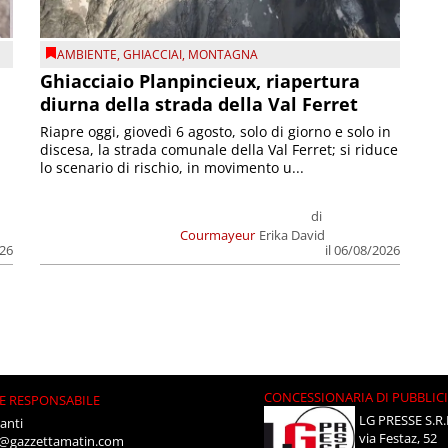
AMBIENTE
,
GHIACCIAI
,
MONTAGNA
Ghiacciaio Planpincieux, riapertura
diurna della strada della Val Ferret
Riapre oggi, giovedì 6 agosto, solo di giorno e solo in
discesa, la strada comunale della Val Ferret; si riduce
lo scenario di rischio, in movimento u...
di
Courmayeur
Erika David
026
il 06/08/2026
CONCESSIONARIA DI PUBBLIC
E RESPONSABILE
LG PRESSE S.R.
anti
via Festaz, 52
i@gazzettamatin.com