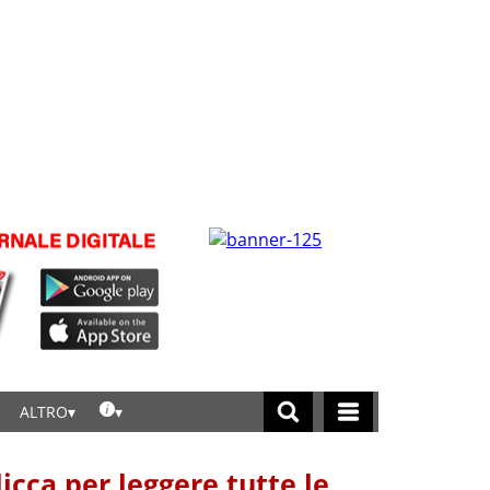
ALTRO
licca per leggere tutte le