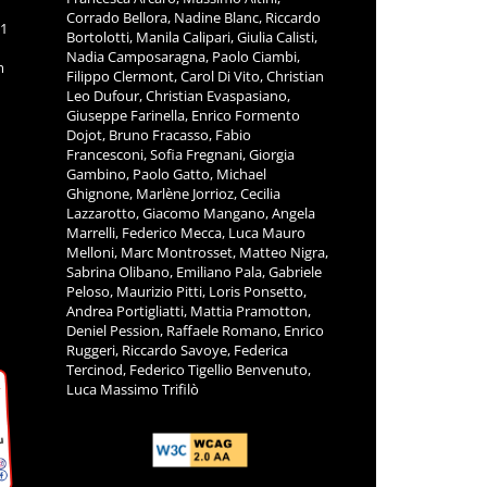
Corrado Bellora, Nadine Blanc, Riccardo
11
Bortolotti, Manila Calipari, Giulia Calisti,
Nadia Camposaragna, Paolo Ciambi,
m
Filippo Clermont, Carol Di Vito, Christian
Leo Dufour, Christian Evaspasiano,
Giuseppe Farinella, Enrico Formento
Dojot, Bruno Fracasso, Fabio
Francesconi, Sofia Fregnani, Giorgia
Gambino, Paolo Gatto, Michael
Ghignone, Marlène Jorrioz, Cecilia
Lazzarotto, Giacomo Mangano, Angela
Marrelli, Federico Mecca, Luca Mauro
Melloni, Marc Montrosset, Matteo Nigra,
Sabrina Olibano, Emiliano Pala, Gabriele
Peloso, Maurizio Pitti, Loris Ponsetto,
Andrea Portigliatti, Mattia Pramotton,
Deniel Pession, Raffaele Romano, Enrico
Ruggeri, Riccardo Savoye, Federica
Tercinod, Federico Tigellio Benvenuto,
Luca Massimo Trifilò