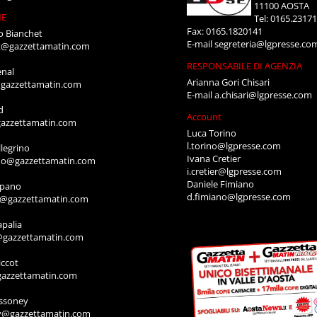
11100 AOSTA
NE
Tel: 0165.2317
Fax: 0165.1820141
o Bianchet
E-mail
segreteria@lgpresse.co
t@gazzettamatin.com
RESPONSABILE DI AGENZIA
enal
Arianna Gori Chisari
gazzettamatin.com
E-mail
a.chisari@lgpresse.com
d
Account
azzettamatin.com
Luca Torino
l.torino@lgpresse.com
legrino
Ivana Cretier
ino@gazzettamatin.com
i.cretier@lgpresse.com
Daniele Fimiano
mpano
d.fimiano@lgpresse.com
o@gazzettamatin.com
apalia
@gazzettamatin.com
ccot
gazzettamatin.com
ssoney
y@gazzettamatin.com