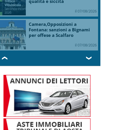
qualità e siccità
il 07/08/2026
Camera,Opposizioni a
Fontana: sanzioni a Bignami
per offese a Scalfaro
il 07/08/2026
❮
❯