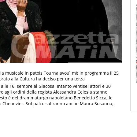
edia musicale in patois Tourna avouì mè in programma il 25
sorato alla Cultura ha deciso per una terza
le 16, sempre al Giacosa. Intanto ventisei attori e 30
o agli ordini della regista Alessandra Celesia stanno
 testo è del drammaturgo napoletano Benedetto Sicca, le
co Chenevier. Sul palco saliranno anche Maura Susanna,