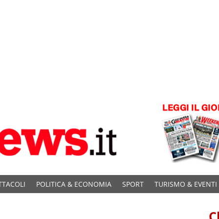
TTACOLI
POLITICA & ECONOMIA
SPORT
TURISMO & EVENTI
C