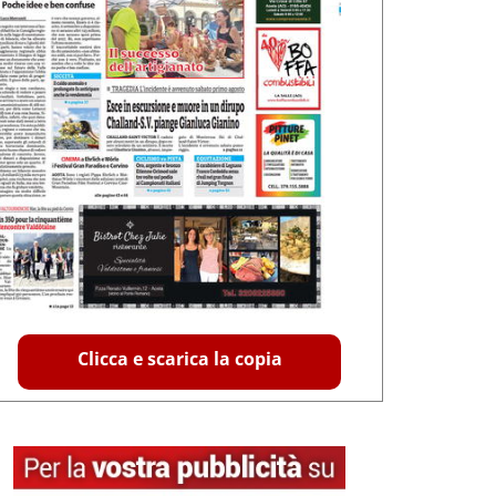
Clicca e scarica la copia