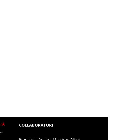
ITÀ
COLLABORATORI
L.
Francesca Arcaro, Massimo Altini,