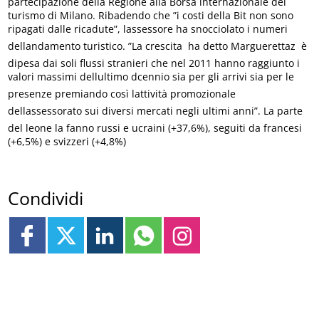
partecipazione della Regione alla Borsa internazionale del
turismo di Milano. Ribadendo che ”i costi della Bit non sono
ripagati dalle ricadute”, lassessore ha snocciolato i numeri
dellandamento turistico. ”La crescita  ha detto Marguerettaz  è
dipesa dai soli flussi stranieri che nel 2011 hanno raggiunto i
valori massimi dellultimo dcennio sia per gli arrivi sia per le
presenze premiando così lattività promozionale
dellassessorato sui diversi mercati negli ultimi anni”. La parte
del leone la fanno russi e ucraini (+37,6%), seguiti da francesi
(+6,5%) e svizzeri (+4,8%)
Condividi