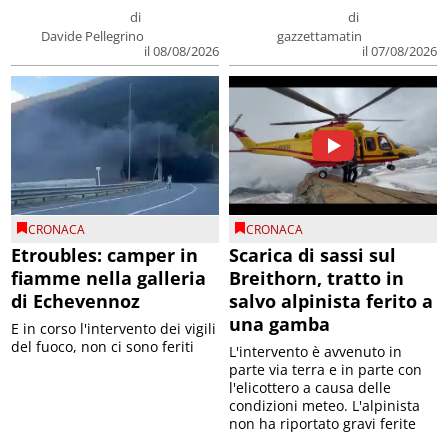
di
di
Davide Pellegrino
gazzettamatin
il 08/08/2026
il 07/08/2026
CRONACA
CRONACA
Etroubles: camper in
Scarica di sassi sul
fiamme nella galleria
Breithorn, tratto in
di Echevennoz
salvo alpinista ferito a
una gamba
E in corso l'intervento dei vigili
del fuoco, non ci sono feriti
L'intervento è avvenuto in
parte via terra e in parte con
l'elicottero a causa delle
condizioni meteo. L'alpinista
non ha riportato gravi ferite