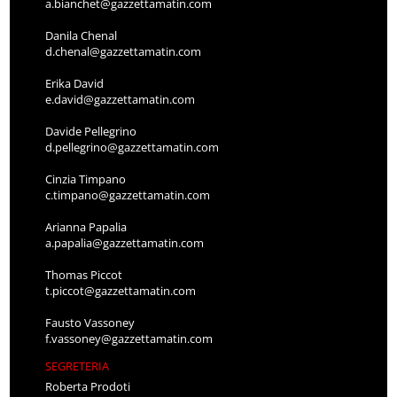
a.bianchet@gazzettamatin.com
Danila Chenal
d.chenal@gazzettamatin.com
Erika David
e.david@gazzettamatin.com
Davide Pellegrino
d.pellegrino@gazzettamatin.com
Cinzia Timpano
c.timpano@gazzettamatin.com
Arianna Papalia
a.papalia@gazzettamatin.com
Thomas Piccot
t.piccot@gazzettamatin.com
Fausto Vassoney
f.vassoney@gazzettamatin.com
SEGRETERIA
Roberta Prodoti