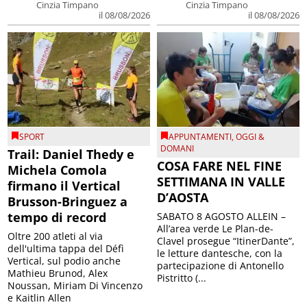
Cinzia Timpano
Cinzia Timpano
il 08/08/2026
il 08/08/2026
SPORT
APPUNTAMENTI
,
OGGI &
DOMANI
Trail: Daniel Thedy e
COSA FARE NEL FINE
Michela Comola
SETTIMANA IN VALLE
firmano il Vertical
D’AOSTA
Brusson-Bringuez a
tempo di record
SABATO 8 AGOSTO ALLEIN –
All’area verde Le Plan-de-
Oltre 200 atleti al via
Clavel prosegue “ItinerDante”,
dell'ultima tappa del Défì
le letture dantesche, con la
Vertical, sul podio anche
partecipazione di Antonello
Mathieu Brunod, Alex
Pistritto (...
Noussan, Miriam Di Vincenzo
e Kaitlin Allen