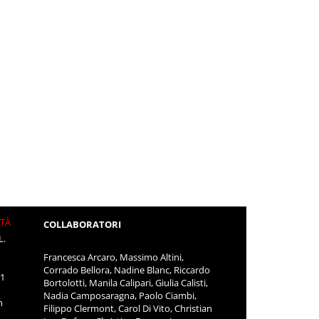
ITÀ
COLLABORATORI
L.
Francesca Arcaro, Massimo Altini,
Corrado Bellora, Nadine Blanc, Riccardo
11
Bortolotti, Manila Calipari, Giulia Calisti,
Nadia Camposaragna, Paolo Ciambi,
m
Filippo Clermont, Carol Di Vito, Christian