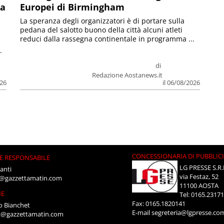
la
Europei di Birmingham
La speranza degli organizzatori è di portare sulla
pedana del salotto buono della città alcuni atleti
reduci dalla rassegna continentale in programma ...
.
di
Redazione Aostanews.it
026
il 06/08/2026
CONCESSIONARIA DI PUBBLIC
E RESPONSABILE
LG PRESSE S.R.
anti
via Festaz, 52
i@gazzettamatin.com
11100 AOSTA
NE
Tel: 0165.2317
Fax: 0165.1820141
o Bianchet
E-mail
segreteria@lgpresse.co
t@gazzettamatin.com