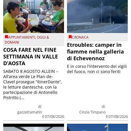
APPUNTAMENTI
,
OGGI &
CRONACA
DOMANI
Etroubles: camper in
COSA FARE NEL FINE
fiamme nella galleria
SETTIMANA IN VALLE
di Echevennoz
D’AOSTA
E in corso l'intervento dei vigili
SABATO 8 AGOSTO ALLEIN –
del fuoco, non ci sono feriti
All’area verde Le Plan-de-
Clavel prosegue “ItinerDante”,
le letture dantesche, con la
partecipazione di Antonello
Pistritto (...
di
di
gazzettamatin
Cinzia Timpano
il 07/08/2026
il 07/08/2026