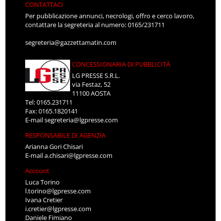
CONTATTACI
Per pubblicazione annunci, necrologi, offro e cerco lavoro,
contattare la segreteria al numero: 0165/231711
segreteria@gazzettamatin.com
CONCESSIONARIA DI PUBBLICITÀ
LG PRESSE S.R.L.
via Festaz, 52
11100 AOSTA
Tel: 0165.231711
Fax: 0165.1820141
E-mail
segreteria@lgpresse.com
RESPONSABILE DI AGENZIA
Arianna Gori Chisari
E-mail
a.chisari@lgpresse.com
Account
Luca Torino
l.torino@lgpresse.com
Ivana Cretier
i.cretier@lgpresse.com
Daniele Fimiano