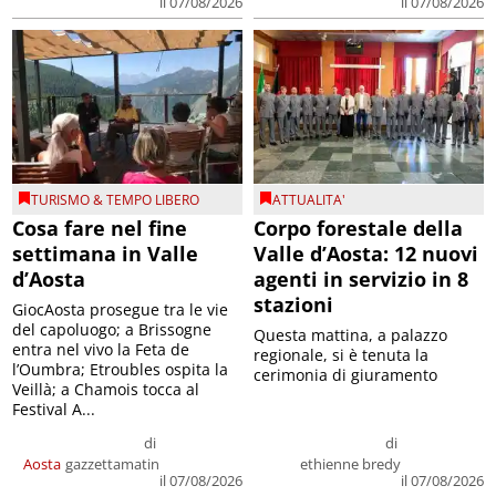
il 07/08/2026
il 07/08/2026
TURISMO & TEMPO LIBERO
ATTUALITA'
Cosa fare nel fine
Corpo forestale della
settimana in Valle
Valle d’Aosta: 12 nuovi
d’Aosta
agenti in servizio in 8
stazioni
GiocAosta prosegue tra le vie
del capoluogo; a Brissogne
Questa mattina, a palazzo
entra nel vivo la Feta de
regionale, si è tenuta la
l’Oumbra; Etroubles ospita la
cerimonia di giuramento
Veillà; a Chamois tocca al
Festival A...
di
di
Aosta
gazzettamatin
ethienne bredy
il 07/08/2026
il 07/08/2026