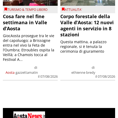
TURISMO & TEMPO LIBERO
ATTUALITA'
Cosa fare nel fine
Corpo forestale della
settimana in Valle
Valle d’Aosta: 12 nuovi
d’Aosta
agenti in servizio in 8
stazioni
GiocAosta prosegue tra le vie
del capoluogo; a Brissogne
Questa mattina, a palazzo
entra nel vivo la Feta de
regionale, si è tenuta la
l’Oumbra; Etroubles ospita la
cerimonia di giuramento
Veillà; a Chamois tocca al
Festival A...
di
di
Aosta
gazzettamatin
ethienne bredy
il 07/08/2026
il 07/08/2026