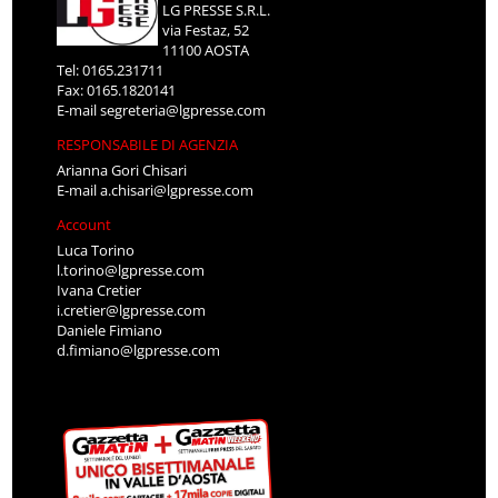
LG PRESSE S.R.L.
via Festaz, 52
11100 AOSTA
Tel: 0165.231711
Fax: 0165.1820141
E-mail
segreteria@lgpresse.com
RESPONSABILE DI AGENZIA
Arianna Gori Chisari
E-mail
a.chisari@lgpresse.com
Account
Luca Torino
l.torino@lgpresse.com
Ivana Cretier
i.cretier@lgpresse.com
Daniele Fimiano
d.fimiano@lgpresse.com