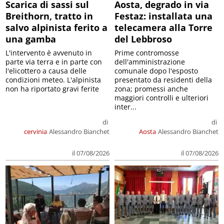
Scarica di sassi sul
Aosta, degrado in via
Breithorn, tratto in
Festaz: installata una
salvo alpinista ferito a
telecamera alla Torre
una gamba
del Lebbroso
L'intervento è avvenuto in
Prime contromosse
parte via terra e in parte con
dell'amministrazione
l'elicottero a causa delle
comunale dopo l'esposto
condizioni meteo. L'alpinista
presentato da residenti della
non ha riportato gravi ferite
zona; promessi anche
maggiori controlli e ulteriori
inter...
di
di
cervinia
Alessandro Bianchet
Aosta
Alessandro Bianchet
il 07/08/2026
il 07/08/2026