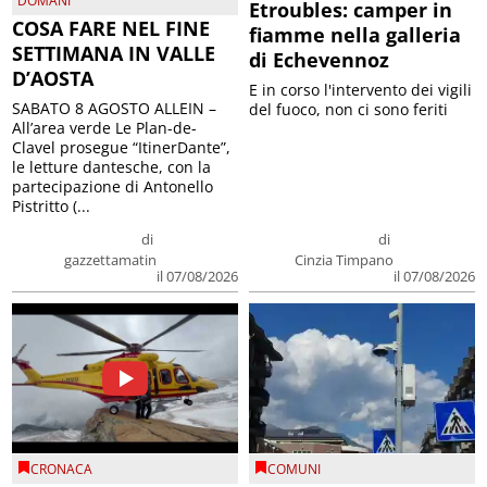
DOMANI
Etroubles: camper in
COSA FARE NEL FINE
fiamme nella galleria
SETTIMANA IN VALLE
di Echevennoz
D’AOSTA
E in corso l'intervento dei vigili
SABATO 8 AGOSTO ALLEIN –
del fuoco, non ci sono feriti
All’area verde Le Plan-de-
Clavel prosegue “ItinerDante”,
le letture dantesche, con la
partecipazione di Antonello
Pistritto (...
di
di
gazzettamatin
Cinzia Timpano
il 07/08/2026
il 07/08/2026
CRONACA
COMUNI