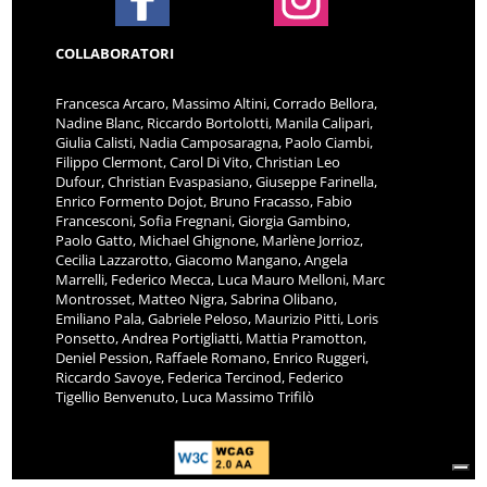
COLLABORATORI
Francesca Arcaro, Massimo Altini, Corrado Bellora,
Nadine Blanc, Riccardo Bortolotti, Manila Calipari,
Giulia Calisti, Nadia Camposaragna, Paolo Ciambi,
Filippo Clermont, Carol Di Vito, Christian Leo
Dufour, Christian Evaspasiano, Giuseppe Farinella,
Enrico Formento Dojot, Bruno Fracasso, Fabio
Francesconi, Sofia Fregnani, Giorgia Gambino,
Paolo Gatto, Michael Ghignone, Marlène Jorrioz,
Cecilia Lazzarotto, Giacomo Mangano, Angela
Marrelli, Federico Mecca, Luca Mauro Melloni, Marc
Montrosset, Matteo Nigra, Sabrina Olibano,
Emiliano Pala, Gabriele Peloso, Maurizio Pitti, Loris
Ponsetto, Andrea Portigliatti, Mattia Pramotton,
Deniel Pession, Raffaele Romano, Enrico Ruggeri,
Riccardo Savoye, Federica Tercinod, Federico
Tigellio Benvenuto, Luca Massimo Trifilò