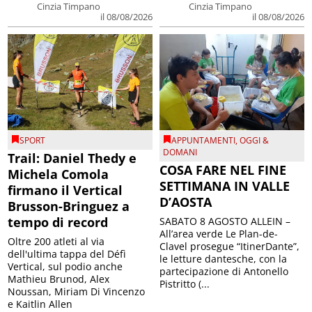
Cinzia Timpano
Cinzia Timpano
il 08/08/2026
il 08/08/2026
SPORT
APPUNTAMENTI
,
OGGI &
DOMANI
Trail: Daniel Thedy e
COSA FARE NEL FINE
Michela Comola
SETTIMANA IN VALLE
firmano il Vertical
D’AOSTA
Brusson-Bringuez a
tempo di record
SABATO 8 AGOSTO ALLEIN –
All’area verde Le Plan-de-
Oltre 200 atleti al via
Clavel prosegue “ItinerDante”,
dell'ultima tappa del Défì
le letture dantesche, con la
Vertical, sul podio anche
partecipazione di Antonello
Mathieu Brunod, Alex
Pistritto (...
Noussan, Miriam Di Vincenzo
e Kaitlin Allen