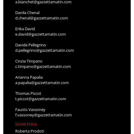
a.bianchet@gazzettamatin.com
Danila Chenal
d.chenal@gazzettamatin.com
Erika David
e.david@gazzettamatin.com
Davide Pellegrino
d.pellegrino@gazzettamatin.com
Cinzia Timpano
c.timpano@gazzettamatin.com
Arianna Papalia
a.papalia@gazzettamatin.com
Thomas Piccot
t.piccot@gazzettamatin.com
Fausto Vassoney
f.vassoney@gazzettamatin.com
SEGRETERIA
Roberta Prodoti