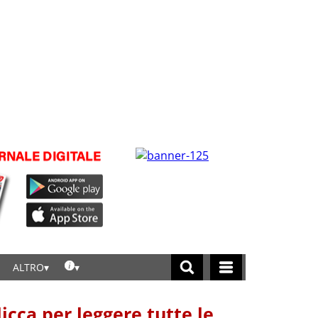
ALTRO
licca per leggere tutte le