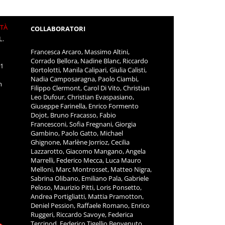
ITÀ
COLLABORATORI
L.
Francesca Arcaro, Massimo Altini,
Corrado Bellora, Nadine Blanc, Riccardo
11
Bortolotti, Manila Calipari, Giulia Calisti,
Nadia Camposaragna, Paolo Ciambi,
m
Filippo Clermont, Carol Di Vito, Christian
Leo Dufour, Christian Evaspasiano,
Giuseppe Farinella, Enrico Formento
Dojot, Bruno Fracasso, Fabio
Francesconi, Sofia Fregnani, Giorgia
Gambino, Paolo Gatto, Michael
Ghignone, Marlène Jorrioz, Cecilia
Lazzarotto, Giacomo Mangano, Angela
Marrelli, Federico Mecca, Luca Mauro
Melloni, Marc Montrosset, Matteo Nigra,
Sabrina Olibano, Emiliano Pala, Gabriele
Peloso, Maurizio Pitti, Loris Ponsetto,
Andrea Portigliatti, Mattia Pramotton,
Deniel Pession, Raffaele Romano, Enrico
Ruggeri, Riccardo Savoye, Federica
Tercinod, Federico Tigellio Benvenuto,