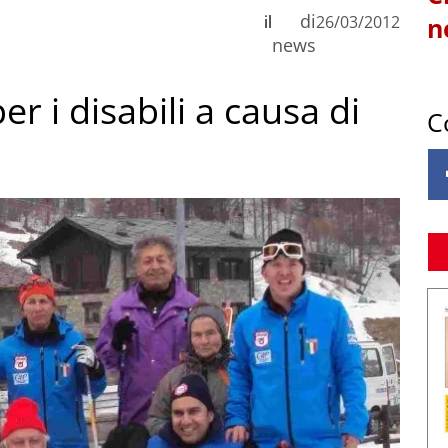
di
il
26/03/2012
n
news
r i disabili a causa di
C