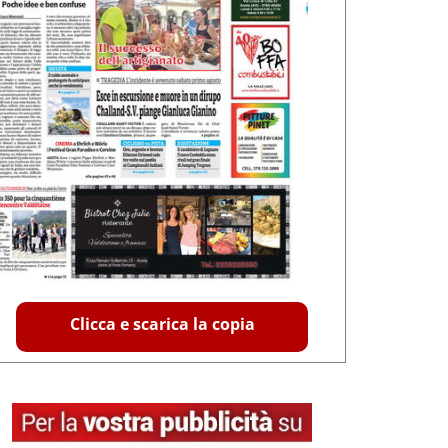
Clicca e scarica la copia