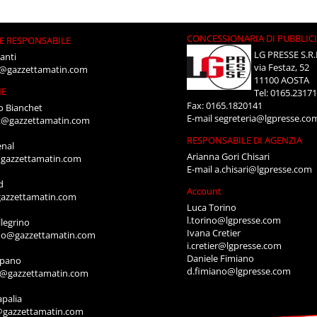
CONCESSIONARIA DI PUBBLIC
E RESPONSABILE
LG PRESSE S.R.
anti
via Festaz, 52
i@gazzettamatin.com
11100 AOSTA
NE
Tel: 0165.2317
Fax: 0165.1820141
o Bianchet
E-mail
segreteria@lgpresse.co
t@gazzettamatin.com
RESPONSABILE DI AGENZIA
enal
Arianna Gori Chisari
gazzettamatin.com
E-mail
a.chisari@lgpresse.com
d
Account
azzettamatin.com
Luca Torino
l.torino@lgpresse.com
legrino
Ivana Cretier
ino@gazzettamatin.com
i.cretier@lgpresse.com
Daniele Fimiano
mpano
d.fimiano@lgpresse.com
o@gazzettamatin.com
apalia
@gazzettamatin.com