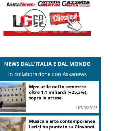
NEWS DALL'ITALIA E DAL MONDO
In collaborazione con Askanews
Bitdefender: popolarità de
L’Odissea usata per diffondere
malware
il 06/08/2026
Da Miami alla Costa Smeralda:
Twiga Porto Cervo ospita