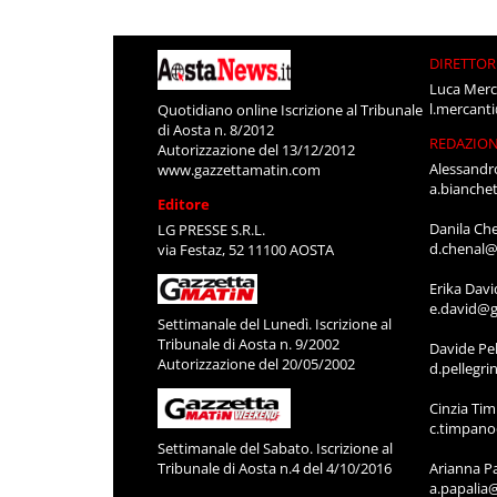
DIRETTOR
Luca Merc
l.mercant
Quotidiano online Iscrizione al Tribunale
di Aosta n. 8/2012
REDAZIO
Autorizzazione del 13/12/2012
Alessandr
www.gazzettamatin.com
a.bianche
Editore
Danila Ch
LG PRESSE S.R.L.
d.chenal@
via Festaz, 52 11100 AOSTA
Erika Davi
e.david@g
Settimanale del Lunedì. Iscrizione al
Tribunale di Aosta n. 9/2002
Davide Pel
Autorizzazione del 20/05/2002
d.pellegr
Cinzia Ti
c.timpan
Settimanale del Sabato. Iscrizione al
Tribunale di Aosta n.4 del 4/10/2016
Arianna P
a.papalia