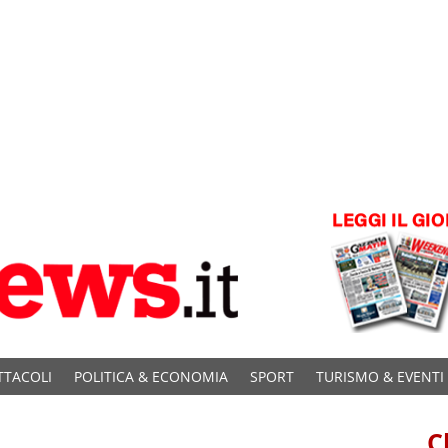
TTACOLI
POLITICA & ECONOMIA
SPORT
TURISMO & EVENTI
C