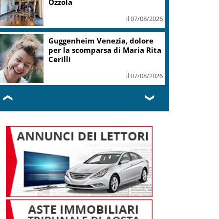
E11EVEN
il 06/08/2026
Covid, ‘Conte-day’ in
commissione: “non sono un
eroe ma un uomo corretto,
non troverete nulla”
il 06/08/2026
❮
❯