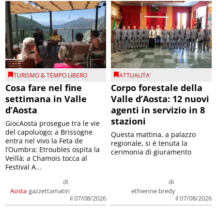
TURISMO & TEMPO LIBERO
ATTUALITA'
Cosa fare nel fine
Corpo forestale della
settimana in Valle
Valle d’Aosta: 12 nuovi
d’Aosta
agenti in servizio in 8
stazioni
GiocAosta prosegue tra le vie
del capoluogo; a Brissogne
Questa mattina, a palazzo
entra nel vivo la Feta de
regionale, si è tenuta la
l’Oumbra; Etroubles ospita la
cerimonia di giuramento
Veillà; a Chamois tocca al
Festival A...
di
di
Aosta
gazzettamatin
ethienne bredy
il 07/08/2026
il 07/08/2026