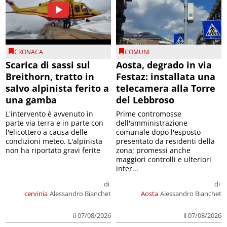
CRONACA
COMUNI
Scarica di sassi sul
Aosta, degrado in via
Breithorn, tratto in
Festaz: installata una
salvo alpinista ferito a
telecamera alla Torre
una gamba
del Lebbroso
L'intervento è avvenuto in
Prime contromosse
parte via terra e in parte con
dell'amministrazione
l'elicottero a causa delle
comunale dopo l'esposto
condizioni meteo. L'alpinista
presentato da residenti della
non ha riportato gravi ferite
zona; promessi anche
maggiori controlli e ulteriori
inter...
di
di
cervinia
Alessandro Bianchet
Aosta
Alessandro Bianchet
il 07/08/2026
il 07/08/2026