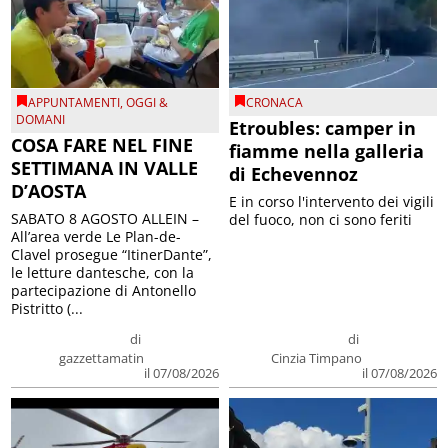
APPUNTAMENTI
,
OGGI &
CRONACA
DOMANI
Etroubles: camper in
COSA FARE NEL FINE
fiamme nella galleria
SETTIMANA IN VALLE
di Echevennoz
D’AOSTA
E in corso l'intervento dei vigili
SABATO 8 AGOSTO ALLEIN –
del fuoco, non ci sono feriti
All’area verde Le Plan-de-
Clavel prosegue “ItinerDante”,
le letture dantesche, con la
partecipazione di Antonello
Pistritto (...
di
di
gazzettamatin
Cinzia Timpano
il 07/08/2026
il 07/08/2026