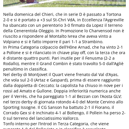
Nella domenica del Chieri, che in serie D è passato a Tortona
2-0 e si è portato a +3 sul St-Chri VdA, in Eccellenza l’Aygreville
ha sbancato con un perentorio 3-0 firmato da Lopez il terreno
della Cenerentola Oleggio. In Promozione lo Charvensod non è
riuscito a rispondere al Montalto Ivrea che aveva vinto a
Volpiano e si è fatto imporre il pari 1-1 a Strambino.
In Prima Categoria colpaccio dell’Hône Arnad, che ha vinto 2-1
a Pollone e si è rilanciato in chiave play off, con la terza che ora
è distante quattro punti. Pari inutile per il Fenusma (2-2 a
Rodallo), mentre il Grand Combin è stato travolto 5-0 dall’Agliè
penultimo in classifica.
Nel derby di Montjovet il Quart viene frenato dal Val d’Ayas,
che vola sul 2-0 (Artaz e Gaspard), prima di essere raggiunto
dalla doppietta di Ceccato; la capolista ha chiuso in nove per i
rossi ad Amato e Gullone. Doppia inferiorità numerica anche
per il Verrès, che ha pareggiato 1-1 al Bezzan con l’Aosta GLV;
nel terzo derby di giornata rotondo 4-0 del Monte Cervino allo
Sporting Issogne. Il CG Sanson ha battuto 2-1 il Fiorano, il
Corrado Gex si è inchinato 4-1 al Bollengo, il Pollein ha perso 2-
0 sul terreno del lanciatissimo Vallorco.
Tonfo interno per l’Introd in Terza Categoria, che viene