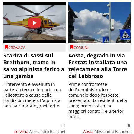
CRONACA
COMUNI
Scarica di sassi sul
Aosta, degrado in via
Breithorn, tratto in
Festaz: installata una
salvo alpinista ferito a
telecamera alla Torre
una gamba
del Lebbroso
L'intervento è avvenuto in
Prime contromosse
parte via terra e in parte con
dell'amministrazione
l'elicottero a causa delle
comunale dopo l'esposto
condizioni meteo. L'alpinista
presentato da residenti della
non ha riportato gravi ferite
zona; promessi anche
maggiori controlli e ulteriori
inter...
di
di
cervinia
Alessandro Bianchet
Aosta
Alessandro Bianchet