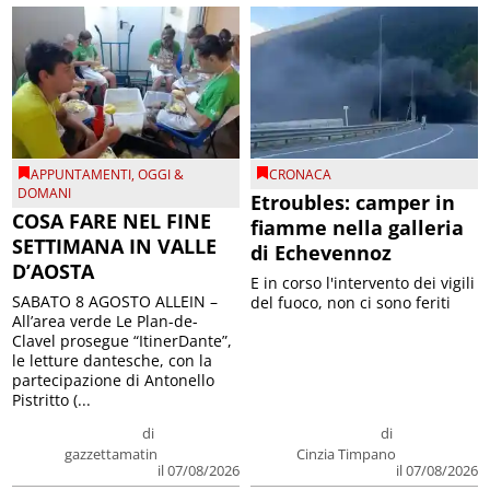
APPUNTAMENTI
,
OGGI &
CRONACA
DOMANI
Etroubles: camper in
COSA FARE NEL FINE
fiamme nella galleria
SETTIMANA IN VALLE
di Echevennoz
D’AOSTA
E in corso l'intervento dei vigili
SABATO 8 AGOSTO ALLEIN –
del fuoco, non ci sono feriti
All’area verde Le Plan-de-
Clavel prosegue “ItinerDante”,
le letture dantesche, con la
partecipazione di Antonello
Pistritto (...
di
di
gazzettamatin
Cinzia Timpano
il 07/08/2026
il 07/08/2026