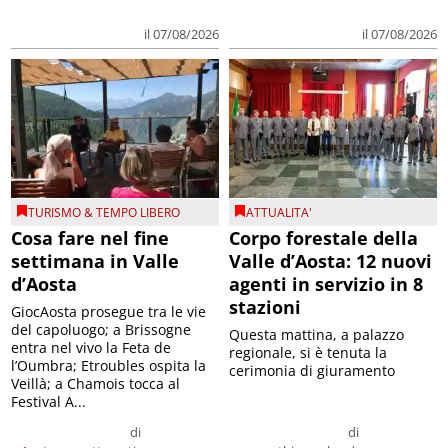
il 07/08/2026
il 07/08/2026
TURISMO & TEMPO LIBERO
ATTUALITA'
Cosa fare nel fine
Corpo forestale della
settimana in Valle
Valle d’Aosta: 12 nuovi
d’Aosta
agenti in servizio in 8
stazioni
GiocAosta prosegue tra le vie
del capoluogo; a Brissogne
Questa mattina, a palazzo
entra nel vivo la Feta de
regionale, si è tenuta la
l’Oumbra; Etroubles ospita la
cerimonia di giuramento
Veillà; a Chamois tocca al
Festival A...
di
di