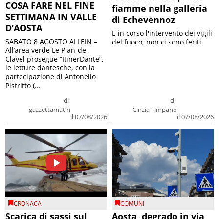
COSA FARE NEL FINE
fiamme nella galleria
SETTIMANA IN VALLE
di Echevennoz
D’AOSTA
E in corso l'intervento dei vigili
SABATO 8 AGOSTO ALLEIN –
del fuoco, non ci sono feriti
All’area verde Le Plan-de-
Clavel prosegue “ItinerDante”,
le letture dantesche, con la
partecipazione di Antonello
Pistritto (...
di
di
gazzettamatin
Cinzia Timpano
il 07/08/2026
il 07/08/2026
CRONACA
COMUNI
Scarica di sassi sul
Aosta, degrado in via