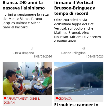
Bianco: 240 anni fa
firmano il Vertical
nasceva l’alpinismo
Brusson-Bringuez a
tempo di record
I primi a raggiungere la vetta
del Monte Bianco furono
Oltre 200 atleti al via
Jacques Balmat e Michel
dell'ultima tappa del Défì
Gabriel Paccard
Vertical, sul podio anche
Mathieu Brunod, Alex
Noussan, Miriam Di Vincenzo
e Kaitlin Allen
di
di
Cinzia Timpano
Davide Pellegrino
il 08/08/2026
il 08/08/2026
APPUNTAMENTI
,
OGGI &
CRONACA
DOMANI
Etroubles: camper in