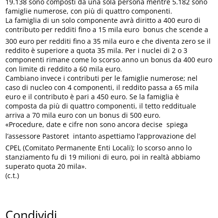
19.138 sono composti da una sola persona mentre 5.182 sono
famiglie numerose, con più di quattro componenti.
La famiglia di un solo componente avrà diritto a 400 euro di
contributo per redditi fino a 15 mila euro  bonus che scende a
300 euro per redditi fino a 35 mila euro e che diventa zero se il
reddito è superiore a quota 35 mila. Per i nuclei di 2 o 3
componenti rimane come lo scorso anno un bonus da 400 euro
con limite di reddito a 60 mila euro.
Cambiano invece i contributi per le famiglie numerose; nel
caso di nucleo con 4 componenti, il reddito passa a 65 mila
euro e il contributo è pari a 450 euro. Se la famiglia è
composta da più di quattro componenti, il tetto reddituale
arriva a 70 mila euro con un bonus di 500 euro.
«Procedure, date e cifre non sono ancora decise  spiega
l’assessore Pastoret  intanto aspettiamo l’approvazione del
CPEL (Comitato Permanente Enti Locali); lo scorso anno lo
stanziamento fu di 19 milioni di euro, poi in realtà abbiamo
superato quota 20 mila».
(c.t.)
Condividi