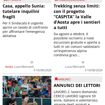
Casa, appello Sunia:
Trekking senza limiti:
tutelare inquilini
con il progetto
fragili
“CASPITA” la Valle
d’Aosta apre i sentieri
Per il Sindacato è urgente
a tutti
aprire un tavolo di confronto
per affrontare l'emergenza
Da agosto a ottobre, è
abitativa
possibile iscriversi a nove
escursioni gratuite e aperte a
tutti in sei comuni valdostani:
un'esperienza alpina
condivisa grazi...
di
di
Aosta
Luca Mercanti
Luca Mercanti
il 10/08/2026
il 10/08/2026
ANNUNCI
ANNUNCI DEI LETTORI
LAVORO 2. lavoro domanda
CERCO LAVORO signore 59
enne, italiano e volenteroso,
amante degli animali e