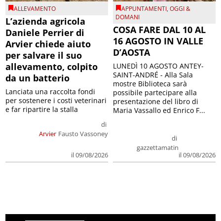
ALLEVAMENTO
APPUNTAMENTI
,
OGGI &
DOMANI
L’azienda agricola
COSA FARE DAL 10 AL
Daniele Perrier di
16 AGOSTO IN VALLE
Arvier chiede aiuto
D’AOSTA
per salvare il suo
allevamento, colpito
LUNEDÌ 10 AGOSTO ANTEY-
SAINT-ANDRÉ - Alla Sala
da un batterio
mostre Biblioteca sarà
Lanciata una raccolta fondi
possibile partecipare alla
per sostenere i costi veterinari
presentazione del libro di
e far ripartire la stalla
Maria Vassallo ed Enrico F...
di
Arvier
Fausto Vassoney
di
gazzettamatin
il 09/08/2026
il 09/08/2026