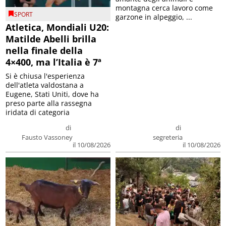
montagna cerca lavoro come
SPORT
garzone in alpeggio, ...
Atletica, Mondiali U20:
Matilde Abelli brilla
nella finale della
4×400, ma l’Italia è 7ª
Si è chiusa l'esperienza
dell'atleta valdostana a
Eugene, Stati Uniti, dove ha
preso parte alla rassegna
iridata di categoria
di
di
Fausto Vassoney
segreteria
il 10/08/2026
il 10/08/2026