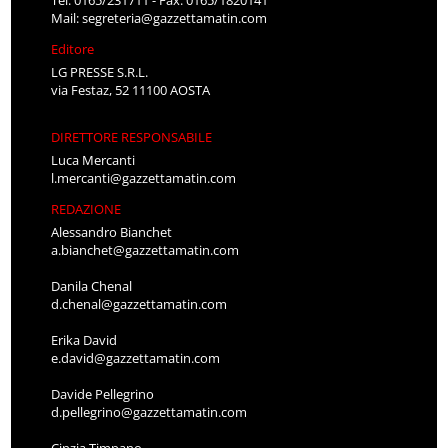
Mail:
segreteria@gazzettamatin.com
Editore
LG PRESSE S.R.L.
via Festaz, 52 11100 AOSTA
DIRETTORE RESPONSABILE
Luca Mercanti
l.mercanti@gazzettamatin.com
REDAZIONE
Alessandro Bianchet
a.bianchet@gazzettamatin.com
Danila Chenal
d.chenal@gazzettamatin.com
Erika David
e.david@gazzettamatin.com
Davide Pellegrino
d.pellegrino@gazzettamatin.com
Cinzia Timpano