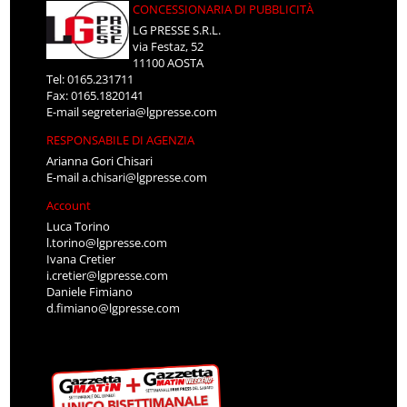
CONCESSIONARIA DI PUBBLICITÀ
LG PRESSE S.R.L.
via Festaz, 52
11100 AOSTA
Tel: 0165.231711
Fax: 0165.1820141
E-mail
segreteria@lgpresse.com
RESPONSABILE DI AGENZIA
Arianna Gori Chisari
E-mail
a.chisari@lgpresse.com
Account
Luca Torino
l.torino@lgpresse.com
Ivana Cretier
i.cretier@lgpresse.com
Daniele Fimiano
d.fimiano@lgpresse.com