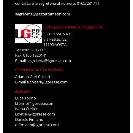
contattare la segreteria al numero: 0165/231711
segreteria@gazzettamatin.com
CONCESSIONARIA DI PUBBLICITÀ
LG PRESSE S.R.L.
via Festaz, 52
11100 AOSTA
Tel: 0165.231711
Fax: 0165.1820141
E-mail
segreteria@lgpresse.com
RESPONSABILE DI AGENZIA
Arianna Gori Chisari
E-mail
a.chisari@lgpresse.com
Account
Luca Torino
l.torino@lgpresse.com
Ivana Cretier
i.cretier@lgpresse.com
Daniele Fimiano
d.fimiano@lgpresse.com