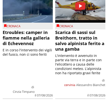
CRONACA
CRONACA
Etroubles: camper in
Scarica di sassi sul
fiamme nella galleria
Breithorn, tratto in
di Echevennoz
salvo alpinista ferito a
una gamba
E in corso l'intervento dei vigili
del fuoco, non ci sono feriti
L'intervento è avvenuto in
parte via terra e in parte con
l'elicottero a causa delle
condizioni meteo. L'alpinista
non ha riportato gravi ferite
di
cervinia
Alessandro Bianchet
di
Cinzia Timpano
il 07/08/2026
il 07/08/2026