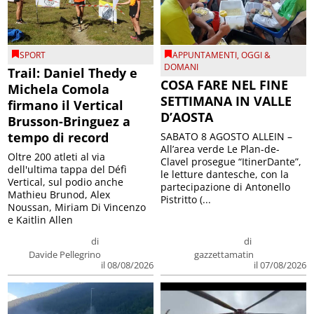
SPORT
APPUNTAMENTI
,
OGGI &
DOMANI
Trail: Daniel Thedy e
COSA FARE NEL FINE
Michela Comola
SETTIMANA IN VALLE
firmano il Vertical
D’AOSTA
Brusson-Bringuez a
tempo di record
SABATO 8 AGOSTO ALLEIN –
All’area verde Le Plan-de-
Oltre 200 atleti al via
Clavel prosegue “ItinerDante”,
dell'ultima tappa del Défì
le letture dantesche, con la
Vertical, sul podio anche
partecipazione di Antonello
Mathieu Brunod, Alex
Pistritto (...
Noussan, Miriam Di Vincenzo
e Kaitlin Allen
di
di
Davide Pellegrino
gazzettamatin
il 08/08/2026
il 07/08/2026