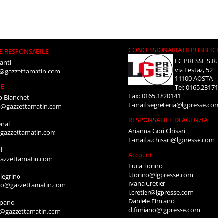
CONCESSIONARIA DI PUBBLIC
E RESPONSABILE
LG PRESSE S.R.
anti
via Festaz, 52
i@gazzettamatin.com
11100 AOSTA
NE
Tel: 0165.2317
Fax: 0165.1820141
o Bianchet
E-mail
segreteria@lgpresse.co
t@gazzettamatin.com
RESPONSABILE DI AGENZIA
enal
Arianna Gori Chisari
gazzettamatin.com
E-mail
a.chisari@lgpresse.com
d
Account
azzettamatin.com
Luca Torino
l.torino@lgpresse.com
legrino
Ivana Cretier
ino@gazzettamatin.com
i.cretier@lgpresse.com
Daniele Fimiano
mpano
d.fimiano@lgpresse.com
o@gazzettamatin.com