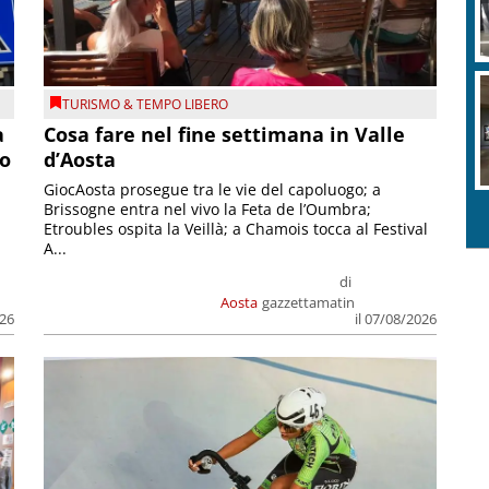
TURISMO & TEMPO LIBERO
a
Cosa fare nel fine settimana in Valle
so
d’Aosta
GiocAosta prosegue tra le vie del capoluogo; a
Brissogne entra nel vivo la Feta de l’Oumbra;
.
Etroubles ospita la Veillà; a Chamois tocca al Festival
A...
di
Aosta
gazzettamatin
026
il 07/08/2026