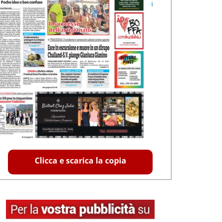
Clicca e scarica la copia