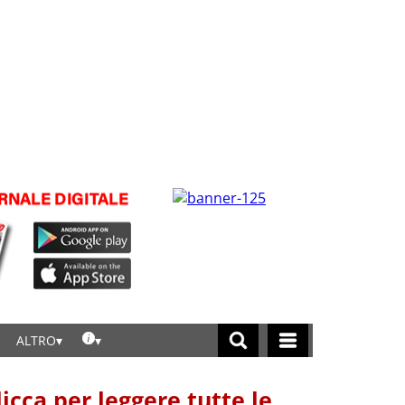
ALTRO
licca per leggere tutte le