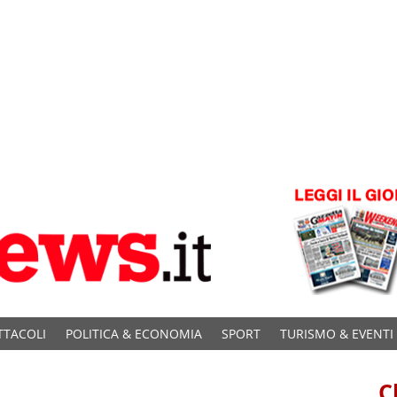
TTACOLI
POLITICA & ECONOMIA
SPORT
TURISMO & EVENTI
C