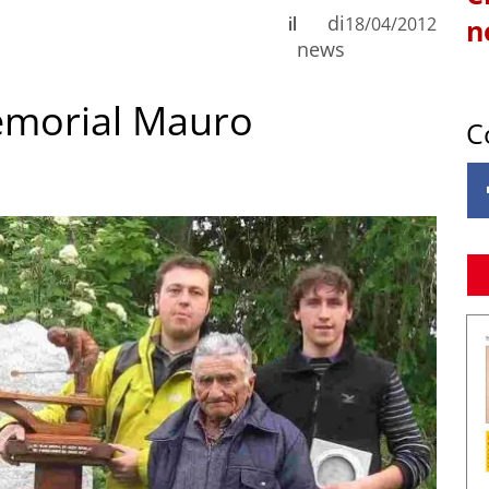
di
il
18/04/2012
n
news
Memorial Mauro
C