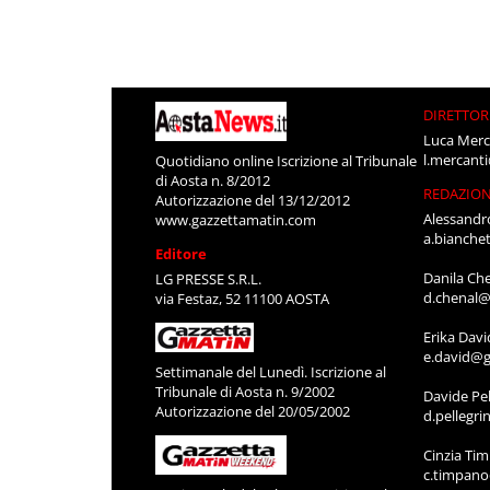
DIRETTOR
Luca Merc
l.mercant
Quotidiano online Iscrizione al Tribunale
di Aosta n. 8/2012
REDAZIO
Autorizzazione del 13/12/2012
Alessandr
www.gazzettamatin.com
a.bianche
Editore
Danila Ch
LG PRESSE S.R.L.
d.chenal@
via Festaz, 52 11100 AOSTA
Erika Davi
e.david@g
Settimanale del Lunedì. Iscrizione al
Tribunale di Aosta n. 9/2002
Davide Pel
Autorizzazione del 20/05/2002
d.pellegr
Cinzia Ti
c.timpan