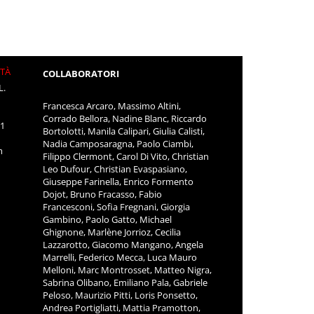
ITÀ
COLLABORATORI
L.
Francesca Arcaro, Massimo Altini,
Corrado Bellora, Nadine Blanc, Riccardo
11
Bortolotti, Manila Calipari, Giulia Calisti,
Nadia Camposaragna, Paolo Ciambi,
m
Filippo Clermont, Carol Di Vito, Christian
Leo Dufour, Christian Evaspasiano,
Giuseppe Farinella, Enrico Formento
Dojot, Bruno Fracasso, Fabio
Francesconi, Sofia Fregnani, Giorgia
Gambino, Paolo Gatto, Michael
Ghignone, Marlène Jorrioz, Cecilia
Lazzarotto, Giacomo Mangano, Angela
Marrelli, Federico Mecca, Luca Mauro
Melloni, Marc Montrosset, Matteo Nigra,
Sabrina Olibano, Emiliano Pala, Gabriele
Peloso, Maurizio Pitti, Loris Ponsetto,
Andrea Portigliatti, Mattia Pramotton,