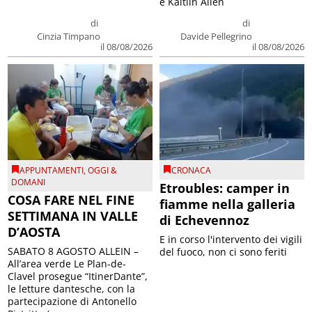
e Kaitlin Allen
di
di
Cinzia Timpano
Davide Pellegrino
il 08/08/2026
il 08/08/2026
APPUNTAMENTI
,
OGGI &
CRONACA
DOMANI
Etroubles: camper in
COSA FARE NEL FINE
fiamme nella galleria
SETTIMANA IN VALLE
di Echevennoz
D’AOSTA
E in corso l'intervento dei vigili
SABATO 8 AGOSTO ALLEIN –
del fuoco, non ci sono feriti
All’area verde Le Plan-de-
Clavel prosegue “ItinerDante”,
le letture dantesche, con la
partecipazione di Antonello