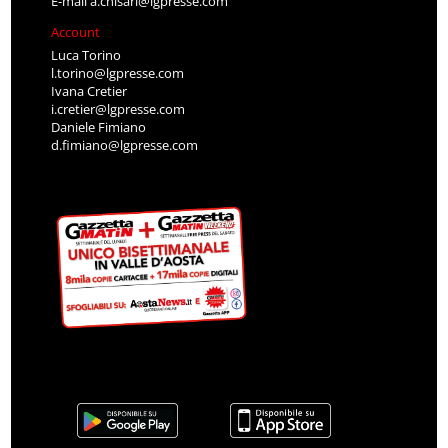
E-mail
a.chisari@lgpresse.com
Account
Luca Torino
l.torino@lgpresse.com
Ivana Cretier
i.cretier@lgpresse.com
Daniele Fimiano
d.fimiano@lgpresse.com