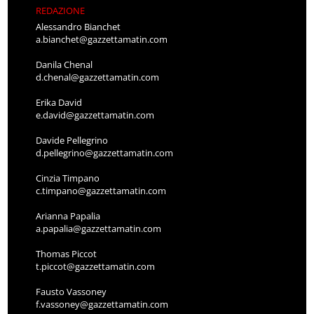
REDAZIONE
Alessandro Bianchet
a.bianchet@gazzettamatin.com
Danila Chenal
d.chenal@gazzettamatin.com
Erika David
e.david@gazzettamatin.com
Davide Pellegrino
d.pellegrino@gazzettamatin.com
Cinzia Timpano
c.timpano@gazzettamatin.com
Arianna Papalia
a.papalia@gazzettamatin.com
Thomas Piccot
t.piccot@gazzettamatin.com
Fausto Vassoney
f.vassoney@gazzettamatin.com