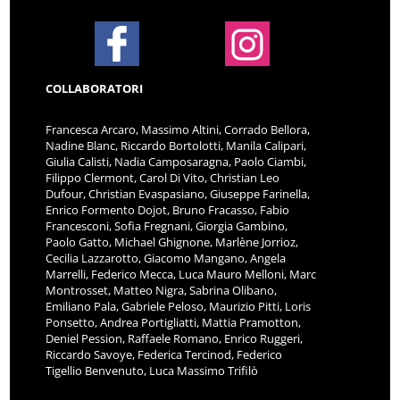
COLLABORATORI
Francesca Arcaro, Massimo Altini, Corrado Bellora,
Nadine Blanc, Riccardo Bortolotti, Manila Calipari,
Giulia Calisti, Nadia Camposaragna, Paolo Ciambi,
Filippo Clermont, Carol Di Vito, Christian Leo
Dufour, Christian Evaspasiano, Giuseppe Farinella,
Enrico Formento Dojot, Bruno Fracasso, Fabio
Francesconi, Sofia Fregnani, Giorgia Gambino,
Paolo Gatto, Michael Ghignone, Marlène Jorrioz,
Cecilia Lazzarotto, Giacomo Mangano, Angela
Marrelli, Federico Mecca, Luca Mauro Melloni, Marc
Montrosset, Matteo Nigra, Sabrina Olibano,
Emiliano Pala, Gabriele Peloso, Maurizio Pitti, Loris
Ponsetto, Andrea Portigliatti, Mattia Pramotton,
Deniel Pession, Raffaele Romano, Enrico Ruggeri,
Riccardo Savoye, Federica Tercinod, Federico
Tigellio Benvenuto, Luca Massimo Trifilò