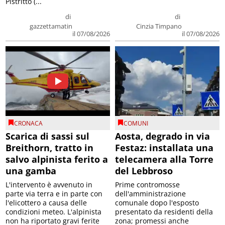
Pistritto (...
di
di
gazzettamatin
Cinzia Timpano
il 07/08/2026
il 07/08/2026
CRONACA
COMUNI
Scarica di sassi sul
Aosta, degrado in via
Breithorn, tratto in
Festaz: installata una
salvo alpinista ferito a
telecamera alla Torre
una gamba
del Lebbroso
L'intervento è avvenuto in
Prime contromosse
parte via terra e in parte con
dell'amministrazione
l'elicottero a causa delle
comunale dopo l'esposto
condizioni meteo. L'alpinista
presentato da residenti della
non ha riportato gravi ferite
zona; promessi anche