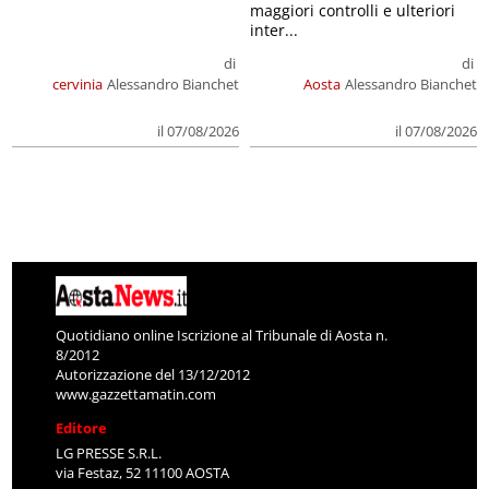
maggiori controlli e ulteriori
inter...
di
di
cervinia
Alessandro Bianchet
Aosta
Alessandro Bianchet
il 07/08/2026
il 07/08/2026
Quotidiano online Iscrizione al Tribunale di Aosta n.
8/2012
Autorizzazione del 13/12/2012
www.gazzettamatin.com
Editore
LG PRESSE S.R.L.
via Festaz, 52 11100 AOSTA