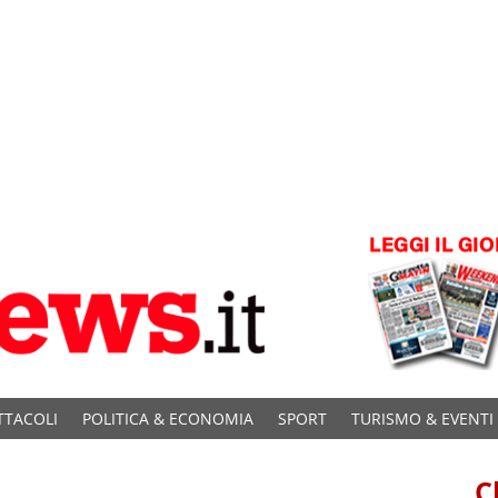
TTACOLI
POLITICA & ECONOMIA
SPORT
TURISMO & EVENTI
C