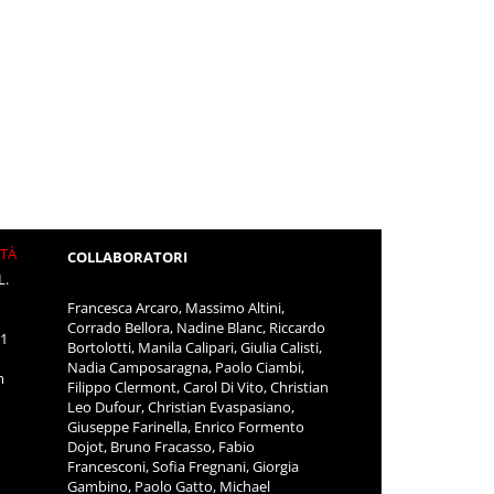
ITÀ
COLLABORATORI
L.
Francesca Arcaro, Massimo Altini,
Corrado Bellora, Nadine Blanc, Riccardo
11
Bortolotti, Manila Calipari, Giulia Calisti,
Nadia Camposaragna, Paolo Ciambi,
m
Filippo Clermont, Carol Di Vito, Christian
Leo Dufour, Christian Evaspasiano,
Giuseppe Farinella, Enrico Formento
Dojot, Bruno Fracasso, Fabio
Francesconi, Sofia Fregnani, Giorgia
Gambino, Paolo Gatto, Michael