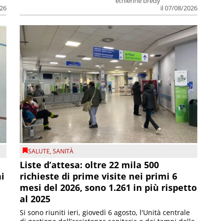
ethienne bredy
026
il 07/08/2026
SALUTE
,
SANITÀ
Liste d’attesa: oltre 22 mila 500
ni
richieste di prime visite nei primi 6
mesi del 2026, sono 1.261 in più rispetto
al 2025
Si sono riuniti ieri, giovedì 6 agosto, l'Unità centrale