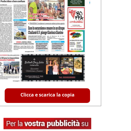
Clicca e scarica la copia