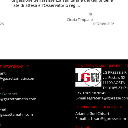
di gestione dell’assistenza sanitaria e dei tempi delle
liste di attesa e l'Osservatorio regi...
di
Cinzia Timpano
026
il 07/08/2026
CONCESSIONARIA DI PUBBLIC
E RESPONSABILE
LG PRESSE S.R.
anti
via Festaz, 52
i@gazzettamatin.com
11100 AOSTA
NE
Tel: 0165.2317
Fax: 0165.1820141
o Bianchet
E-mail
segreteria@lgpresse.co
t@gazzettamatin.com
RESPONSABILE DI AGENZIA
enal
Arianna Gori Chisari
gazzettamatin.com
E-mail
a.chisari@lgpresse.com
d
Account