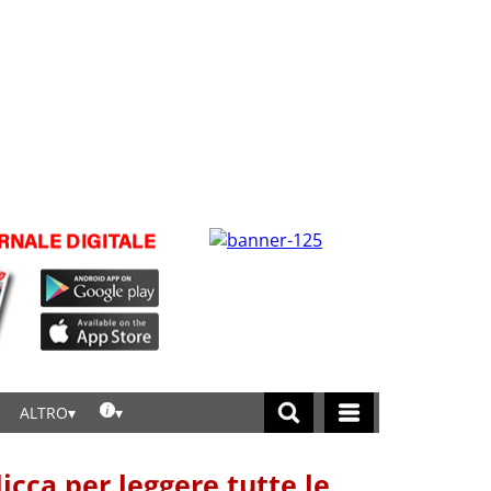
ALTRO
licca per leggere tutte le