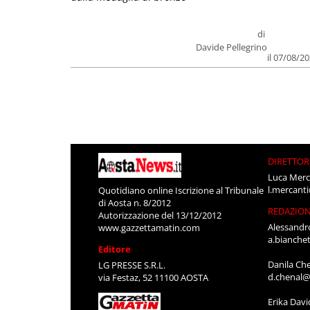
di
Davide Pellegrino
il 07/08/2
DIRETTOR
Luca Merc
l.mercant
Quotidiano online Iscrizione al Tribunale
di Aosta n. 8/2012
REDAZIO
Autorizzazione del 13/12/2012
Alessandr
www.gazzettamatin.com
a.bianche
Editore
Danila Ch
LG PRESSE S.R.L.
d.chenal@
via Festaz, 52 11100 AOSTA
Erika Davi