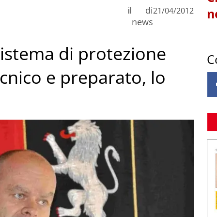
di
il
21/04/2012
n
news
sistema di protezione
C
ecnico e preparato, lo