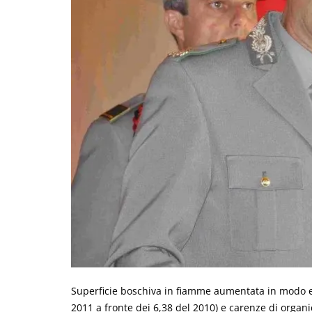
Superficie boschiva in fiamme aumentata in modo es
2011 a fronte dei 6,38 del 2010) e carenze di organ