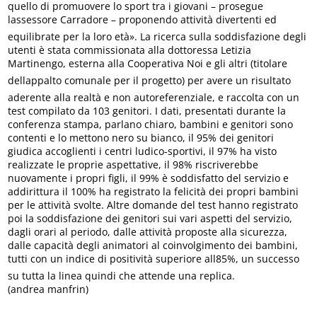
quello di promuovere lo sport tra i giovani – prosegue
lassessore Carradore – proponendo attività divertenti ed
equilibrate per la loro età». La ricerca sulla soddisfazione degli
utenti è stata commissionata alla dottoressa Letizia
Martinengo, esterna alla Cooperativa Noi e gli altri (titolare
dellappalto comunale per il progetto) per avere un risultato
aderente alla realtà e non autoreferenziale, e raccolta con un
test compilato da 103 genitori. I dati, presentati durante la
conferenza stampa, parlano chiaro, bambini e genitori sono
contenti e lo mettono nero su bianco, il 95% dei genitori
giudica accoglienti i centri ludico-sportivi, il 97% ha visto
realizzate le proprie aspettative, il 98% riscriverebbe
nuovamente i propri figli, il 99% è soddisfatto del servizio e
addirittura il 100% ha registrato la felicità dei propri bambini
per le attività svolte. Altre domande del test hanno registrato
poi la soddisfazione dei genitori sui vari aspetti del servizio,
dagli orari al periodo, dalle attività proposte alla sicurezza,
dalle capacità degli animatori al coinvolgimento dei bambini,
tutti con un indice di positività superiore all85%, un successo
su tutta la linea quindi che attende una replica.
(andrea manfrin)