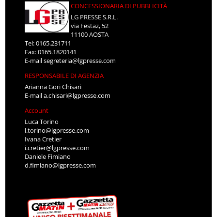
CONCESSIONARIA DI PUBBLICITÀ
LG PRESSE S.R.L.
via Festaz, 52
11100 AOSTA
Tel: 0165.231711
Fax: 0165.1820141
E-mail
segreteria@lgpresse.com
RESPONSABILE DI AGENZIA
Arianna Gori Chisari
E-mail
a.chisari@lgpresse.com
Account
Luca Torino
l.torino@lgpresse.com
Ivana Cretier
i.cretier@lgpresse.com
Daniele Fimiano
d.fimiano@lgpresse.com