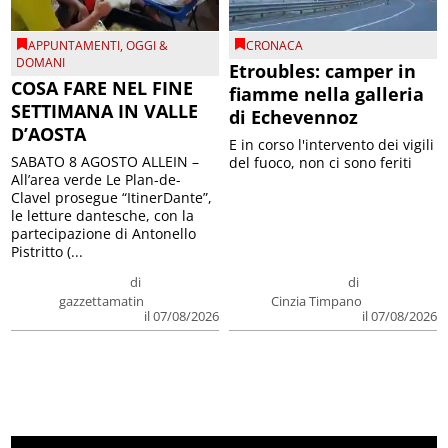
APPUNTAMENTI
,
OGGI &
CRONACA
DOMANI
Etroubles: camper in
COSA FARE NEL FINE
fiamme nella galleria
SETTIMANA IN VALLE
di Echevennoz
D’AOSTA
E in corso l'intervento dei vigili
SABATO 8 AGOSTO ALLEIN –
del fuoco, non ci sono feriti
All’area verde Le Plan-de-
Clavel prosegue “ItinerDante”,
le letture dantesche, con la
partecipazione di Antonello
Pistritto (...
di
di
gazzettamatin
Cinzia Timpano
il 07/08/2026
il 07/08/2026