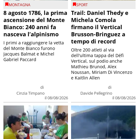
MONTAGNA
SPORT
8 agosto 1786, la prima
Trail: Daniel Thedy e
ascensione del Monte
Michela Comola
Bianco: 240 anni fa
firmano il Vertical
nasceva l’alpinismo
Brusson-Bringuez a
tempo di record
I primi a raggiungere la vetta
del Monte Bianco furono
Oltre 200 atleti al via
Jacques Balmat e Michel
dell'ultima tappa del Défì
Gabriel Paccard
Vertical, sul podio anche
Mathieu Brunod, Alex
Noussan, Miriam Di Vincenzo
e Kaitlin Allen
di
di
Cinzia Timpano
Davide Pellegrino
il 08/08/2026
il 08/08/2026