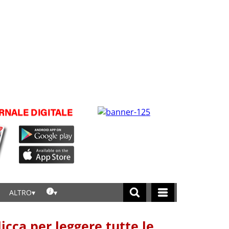
ALTRO
licca per leggere tutte le