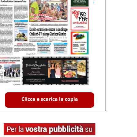
Clicca e scarica la copia