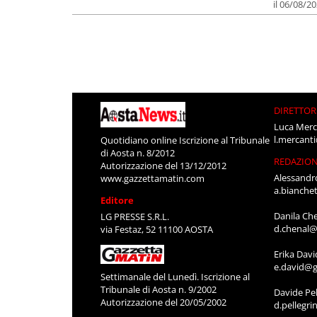
il 06/08/2
DIRETTOR
Luca Merc
l.mercant
Quotidiano online Iscrizione al Tribunale
di Aosta n. 8/2012
REDAZIO
Autorizzazione del 13/12/2012
Alessandr
www.gazzettamatin.com
a.bianche
Editore
Danila Ch
LG PRESSE S.R.L.
d.chenal@
via Festaz, 52 11100 AOSTA
Erika Davi
e.david@g
Settimanale del Lunedì. Iscrizione al
Tribunale di Aosta n. 9/2002
Davide Pel
Autorizzazione del 20/05/2002
d.pellegr