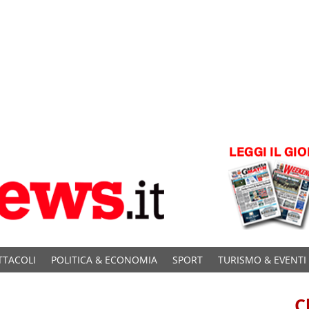
TTACOLI
POLITICA & ECONOMIA
SPORT
TURISMO & EVENTI
C