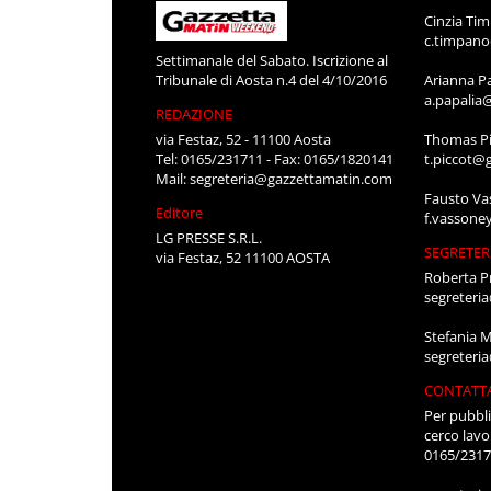
Cinzia Ti
c.timpan
Settimanale del Sabato. Iscrizione al
Tribunale di Aosta n.4 del 4/10/2016
Arianna P
a.papalia
REDAZIONE
via Festaz, 52 - 11100 Aosta
Thomas Pi
Tel: 0165/231711 - Fax: 0165/1820141
t.piccot@
Mail:
segreteria@gazzettamatin.com
Fausto Va
Editore
f.vassone
LG PRESSE S.R.L.
SEGRETER
via Festaz, 52 11100 AOSTA
Roberta P
segreteri
Stefania 
segreteri
CONTATT
Per pubbli
cerco lavo
0165/231