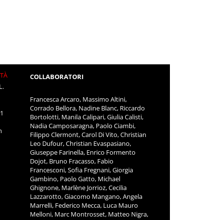
ITÀ
COLLABORATORI
L.
Francesca Arcaro, Massimo Altini,
Corrado Bellora, Nadine Blanc, Riccardo
11
Bortolotti, Manila Calipari, Giulia Calisti,
Nadia Camposaragna, Paolo Ciambi,
m
Filippo Clermont, Carol Di Vito, Christian
Leo Dufour, Christian Evaspasiano,
Giuseppe Farinella, Enrico Formento
Dojot, Bruno Fracasso, Fabio
Francesconi, Sofia Fregnani, Giorgia
Gambino, Paolo Gatto, Michael
Ghignone, Marlène Jorrioz, Cecilia
Lazzarotto, Giacomo Mangano, Angela
Marrelli, Federico Mecca, Luca Mauro
Melloni, Marc Montrosset, Matteo Nigra,