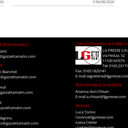
026
il 06/08/2026
CONCESSIONARIA DI PUBBLIC
E RESPONSABILE
LG PRESSE S.R.
anti
via Festaz, 52
i@gazzettamatin.com
11100 AOSTA
NE
Tel: 0165.2317
Fax: 0165.1820141
o Bianchet
E-mail
segreteria@lgpresse.co
t@gazzettamatin.com
RESPONSABILE DI AGENZIA
enal
Arianna Gori Chisari
gazzettamatin.com
E-mail
a.chisari@lgpresse.com
d
Account
azzettamatin.com
Luca Torino
l.torino@lgpresse.com
legrino
Ivana Cretier
ino@gazzettamatin.com
i.cretier@lgpresse.com