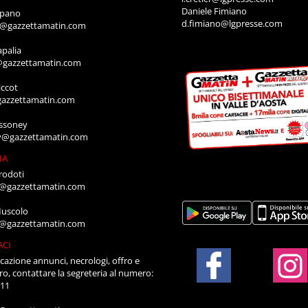
Daniele Fimiano
mpano
d.fimiano@lgpresse.com
o@gazzettamatin.com
apalia
@gazzettamatin.com
ccot
gazzettamatin.com
ssoney
y@gazzettamatin.com
IA
rodoti
a@gazzettamatin.com
Muscolo
a@gazzettamatin.com
ACI
cazione annunci, necrologi, offro e
ro, contattare la segreteria al numero:
711