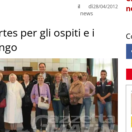
di
il
28/04/2012
n
news
es per gli ospiti e i
C
engo