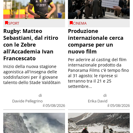
SPORT
CINEMA
Rugby: Matteo
Produzione
Sebastiani, dal ritiro
internazionale cerca
con le Zebre
comparse per un
all’Accademia Ivan
nuovo film
Francescato
Per aderire al casting del film
internazionale prodotto da
Inizio della nuova stagione
Panorama Films c'è tempo fino
agonistica all'insegna delle
al 31 agosto; le riprese si
soddisfazioni per il giovane
terranno tra il 21 e 25
talento dello Stade Valdôtain
settembre...
di
di
Davide Pellegrino
Erika David
il 05/08/2026
il 05/08/2026