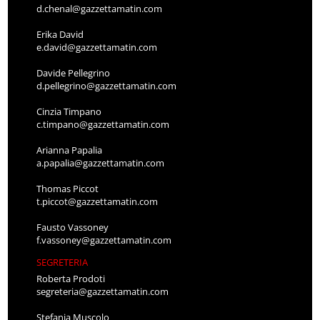
d.chenal@gazzettamatin.com
Erika David
e.david@gazzettamatin.com
Davide Pellegrino
d.pellegrino@gazzettamatin.com
Cinzia Timpano
c.timpano@gazzettamatin.com
Arianna Papalia
a.papalia@gazzettamatin.com
Thomas Piccot
t.piccot@gazzettamatin.com
Fausto Vassoney
f.vassoney@gazzettamatin.com
SEGRETERIA
Roberta Prodoti
segreteria@gazzettamatin.com
Stefania Muscolo