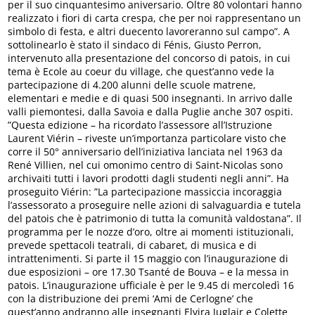
per il suo cinquantesimo aniversario. Oltre 80 volontari hanno
realizzato i fiori di carta crespa, che per noi rappresentano un
simbolo di festa, e altri duecento lavoreranno sul campo”. A
sottolinearlo è stato il sindaco di Fénis, Giusto Perron,
intervenuto alla presentazione del concorso di patois, in cui
tema è Ecole au coeur du village, che quest’anno vede la
partecipazione di 4.200 alunni delle scuole matrene,
elementari e medie e di quasi 500 insegnanti. In arrivo dalle
valli piemontesi, dalla Savoia e dalla Puglie anche 307 ospiti.
”Questa edizione – ha ricordato l’assessore all’Istruzione
Laurent Viérin – riveste un’importanza particolare visto che
corre il 50° anniversario dell’iniziativa lanciata nel 1963 da
René Villien, nel cui omonimo centro di Saint-Nicolas sono
archivaiti tutti i lavori prodotti dagli studenti negli anni”. Ha
proseguito Viérin: ”La partecipazione massiccia incoraggia
l’assessorato a proseguire nelle azioni di salvaguardia e tutela
del patois che è patrimonio di tutta la comunità valdostana”. Il
programma per le nozze d’oro, oltre ai momenti istituzionali,
prevede spettacoli teatrali, di cabaret, di musica e di
intrattenimenti. Si parte il 15 maggio con l’inaugurazione di
due esposizioni – ore 17.30 Tsanté de Bouva – e la messa in
patois. L’inaugurazione ufficiale è per le 9.45 di mercoledì 16
con la distribuzione dei premi ‘Ami de Cerlogne’ che
quest’anno andranno alle insegnanti Elvira Juglair e Colette