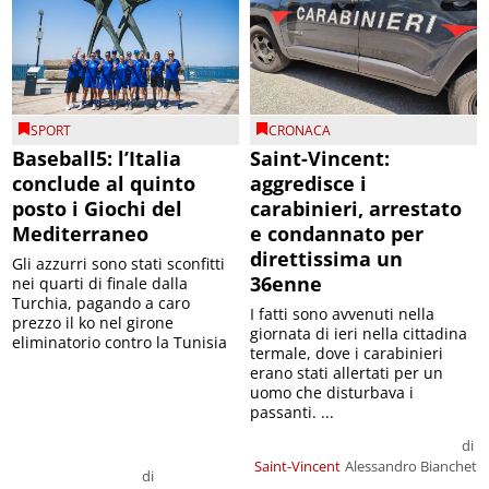
SPORT
CRONACA
Baseball5: l’Italia
Saint-Vincent:
conclude al quinto
aggredisce i
posto i Giochi del
carabinieri, arrestato
Mediterraneo
e condannato per
direttissima un
Gli azzurri sono stati sconfitti
36enne
nei quarti di finale dalla
Turchia, pagando a caro
I fatti sono avvenuti nella
prezzo il ko nel girone
giornata di ieri nella cittadina
eliminatorio contro la Tunisia
termale, dove i carabinieri
erano stati allertati per un
uomo che disturbava i
passanti. ...
di
Saint-Vincent
Alessandro Bianchet
di