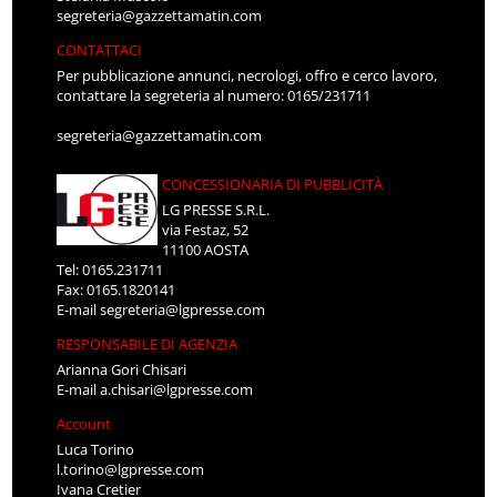
segreteria@gazzettamatin.com
CONTATTACI
Per pubblicazione annunci, necrologi, offro e cerco lavoro,
contattare la segreteria al numero: 0165/231711
segreteria@gazzettamatin.com
CONCESSIONARIA DI PUBBLICITÀ
LG PRESSE S.R.L.
via Festaz, 52
11100 AOSTA
Tel: 0165.231711
Fax: 0165.1820141
E-mail
segreteria@lgpresse.com
RESPONSABILE DI AGENZIA
Arianna Gori Chisari
E-mail
a.chisari@lgpresse.com
Account
Luca Torino
l.torino@lgpresse.com
Ivana Cretier