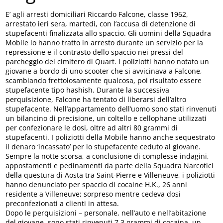
E’ agli arresti domiciliari Riccardo Falcone, classe 1962,
arrestato ieri sera, martedì, con l’accusa di detenzione di
stupefacenti finalizzata allo spaccio. Gli uomini della Squadra
Mobile lo hanno tratto in arresto durante un servizio per la
repressione e il contrasto dello spaccio nei pressi del
parcheggio del cimitero di Quart. I poliziotti hanno notato un
giovane a bordo di uno scooter che si avvicinava a Falcone,
scambiando frettolosamente qualcosa, poi risultato essere
stupefacente tipo hashish. Durante la successiva
perquisizione, Falcone ha tentato di liberarsi dell’altro
stupefacente. Nell’appartamento dell’uomo sono stati rinvenuti
un bilancino di precisione, un coltello e cellophane utilizzati
per confezionare le dosi, oltre ad altri 80 grammi di
stupefacenti. I poliziotti della Mobile hanno anche sequestrato
il denaro ‘incassato’ per lo stupefacente ceduto al giovane.
Sempre la notte scorsa, a conclusione di complesse indagini,
appostamenti e pedinamenti da parte della Squadra Narcotici
della questura di Aosta tra Saint-Pierre e Villeneuve, i poliziotti
hanno denunciato per spaccio di cocaine H.K., 26 anni
residente a Villeneuve; sorpreso mentre cedeva dosi
preconfezionati a clienti in attesa.
Dopo le perquisizioni – personale, nell’auto e nell’abitazione
del giovane, sono stati rinvenuti 7,3 grammi di cocaina, un