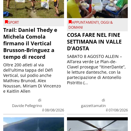
SPORT
APPUNTAMENTI
,
OGGI &
DOMANI
Trail: Daniel Thedy e
COSA FARE NEL FINE
Michela Comola
SETTIMANA IN VALLE
firmano il Vertical
D’AOSTA
Brusson-Bringuez a
tempo di record
SABATO 8 AGOSTO ALLEIN –
All’area verde Le Plan-de-
Oltre 200 atleti al via
Clavel prosegue “ItinerDante”,
dell'ultima tappa del Défì
le letture dantesche, con la
Vertical, sul podio anche
partecipazione di Antonello
Mathieu Brunod, Alex
Pistritto (...
Noussan, Miriam Di Vincenzo
e Kaitlin Allen
di
di
Davide Pellegrino
gazzettamatin
il 08/08/2026
il 07/08/2026