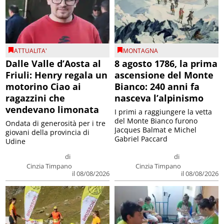
ATTUALITA'
MONTAGNA
Dalle Valle d’Aosta al
8 agosto 1786, la prima
Friuli: Henry regala un
ascensione del Monte
motorino Ciao ai
Bianco: 240 anni fa
ragazzini che
nasceva l’alpinismo
vendevano limonata
I primi a raggiungere la vetta
del Monte Bianco furono
Ondata di generosità per i tre
Jacques Balmat e Michel
giovani della provincia di
Gabriel Paccard
Udine
di
di
Cinzia Timpano
Cinzia Timpano
il 08/08/2026
il 08/08/2026