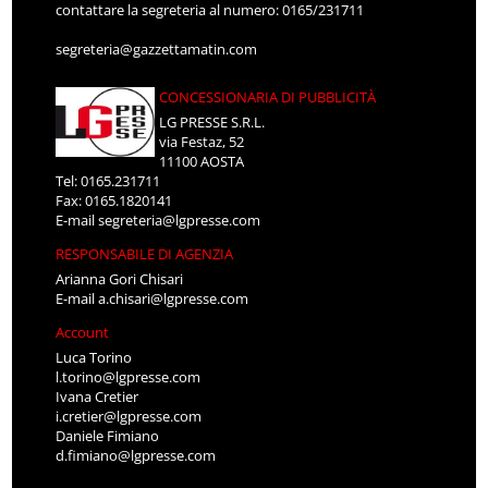
contattare la segreteria al numero: 0165/231711
segreteria@gazzettamatin.com
CONCESSIONARIA DI PUBBLICITÀ
LG PRESSE S.R.L.
via Festaz, 52
11100 AOSTA
Tel: 0165.231711
Fax: 0165.1820141
E-mail
segreteria@lgpresse.com
RESPONSABILE DI AGENZIA
Arianna Gori Chisari
E-mail
a.chisari@lgpresse.com
Account
Luca Torino
l.torino@lgpresse.com
Ivana Cretier
i.cretier@lgpresse.com
Daniele Fimiano
d.fimiano@lgpresse.com