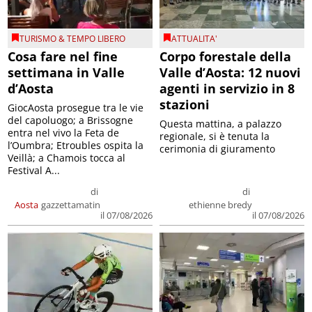
TURISMO & TEMPO LIBERO
ATTUALITA'
Cosa fare nel fine
Corpo forestale della
settimana in Valle
Valle d’Aosta: 12 nuovi
d’Aosta
agenti in servizio in 8
stazioni
GiocAosta prosegue tra le vie
del capoluogo; a Brissogne
Questa mattina, a palazzo
entra nel vivo la Feta de
regionale, si è tenuta la
l’Oumbra; Etroubles ospita la
cerimonia di giuramento
Veillà; a Chamois tocca al
Festival A...
di
di
Aosta
gazzettamatin
ethienne bredy
il 07/08/2026
il 07/08/2026