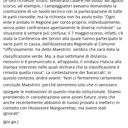
Le loro richieste, infatti, sembrano cadere nel vuoto. Ad agosto
scorso, ad esempio, i campeggiatori avevano domandato la
costituzione di un tavolo tecnico con la partecipazione di tutte
le parti coinvolte, ma la richiesta non ha avuto esito: ”Ogni
ente è andato in Regione per conto proprio, individualmente,
senza poter confrontare apertamente le diverse richieste”. La
situazione è sempre più confusa: il 7 maggio scorso, infatti, c’è
stata la Conferenza dei Servizi alla quale hanno partecipato le
varie parti in causa, dall’Assessorato Regionale al Comune:
”Ufficiosamente  ha detto Maestrini  sembra che sarà data la
classificazione verde. Ma, a due settimane di distanza,
nessuno si è pronunciato e, all’opposto, il sindaco rilascia alla
stampa interviste nelle quali dichiara che la classificazione è
rimasta quella rossa”. La contestazione dei ‘baraccati’, in
questo contesto, andrà avanti: ”Non ci fermeremo certamente 
conclude Maestrini  perché vorremmo solo che ci venissero
spiegate le motivazioni di questo ritardo istituzionale. Stiamo
prendendo in considerazione varie azioni future, visto che
anche recentemente abbiamo di nuovo provato a metterci in
contatto con l’Assessore Marguerettaz, ma siamo stati
ignorati”.
(giu.ga.)