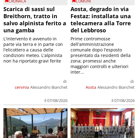
CRONACA
COMUNI
Scarica di sassi sul
Aosta, degrado in via
Breithorn, tratto in
Festaz: installata una
salvo alpinista ferito a
telecamera alla Torre
una gamba
del Lebbroso
L'intervento è avvenuto in
Prime contromosse
parte via terra e in parte con
dell'amministrazione
l'elicottero a causa delle
comunale dopo l'esposto
condizioni meteo. L'alpinista
presentato da residenti della
non ha riportato gravi ferite
zona; promessi anche
maggiori controlli e ulteriori
inter...
di
di
cervinia
Alessandro Bianchet
Aosta
Alessandro Bianchet
il 07/08/2026
il 07/08/2026