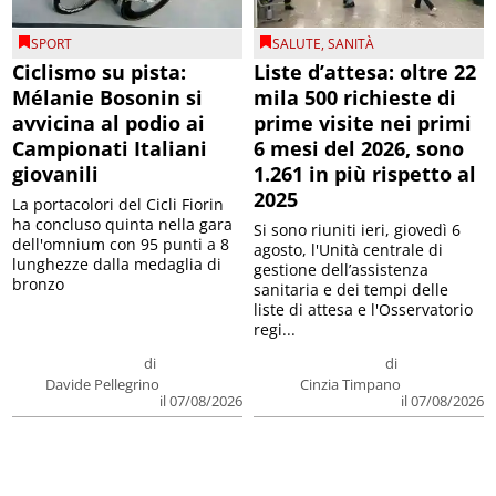
SPORT
SALUTE
,
SANITÀ
Ciclismo su pista:
Liste d’attesa: oltre 22
Mélanie Bosonin si
mila 500 richieste di
avvicina al podio ai
prime visite nei primi
Campionati Italiani
6 mesi del 2026, sono
giovanili
1.261 in più rispetto al
2025
La portacolori del Cicli Fiorin
ha concluso quinta nella gara
Si sono riuniti ieri, giovedì 6
dell'omnium con 95 punti a 8
agosto, l'Unità centrale di
lunghezze dalla medaglia di
gestione dell’assistenza
bronzo
sanitaria e dei tempi delle
liste di attesa e l'Osservatorio
regi...
di
di
Davide Pellegrino
Cinzia Timpano
il 07/08/2026
il 07/08/2026