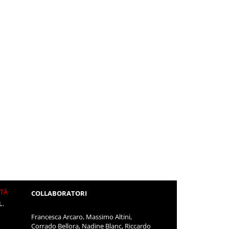
ITÀ
COLLABORATORI
L.
Francesca Arcaro, Massimo Altini,
Corrado Bellora, Nadine Blanc, Riccardo