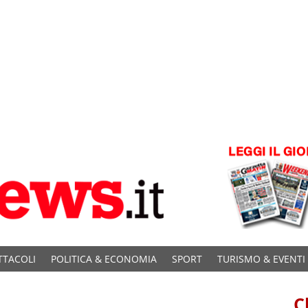
TTACOLI
POLITICA & ECONOMIA
SPORT
TURISMO & EVENTI
C