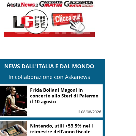
NEWS DALL'ITALIA E DAL MONDO
In collaborazione con Askanews
“Questa sera guido io”:
campagna polizia in spiagge e
locali da ballo
il 08/08/2026
“DoloViniMiti”: dall’1 al 4
ottobre tra Val di Cembra e