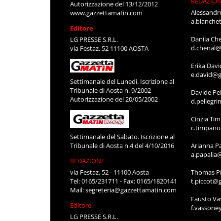
REDAZIO
Autorizzazione del 13/12/2012
Alessandr
www.gazzettamatin.com
a.bianche
Editore
Danila Ch
LG PRESSE S.R.L.
d.chenal@
via Festaz, 52 11100 AOSTA
Erika Davi
e.david@g
Settimanale del Lunedì. Iscrizione al
Tribunale di Aosta n. 9/2002
Davide Pel
Autorizzazione del 20/05/2002
d.pellegr
Cinzia Ti
c.timpan
Settimanale del Sabato. Iscrizione al
Tribunale di Aosta n.4 del 4/10/2016
Arianna P
a.papalia
REDAZIONE
via Festaz, 52 - 11100 Aosta
Thomas Pi
Tel: 0165/231711 - Fax: 0165/1820141
t.piccot@
Mail:
segreteria@gazzettamatin.com
Fausto Va
Editore
f.vassone
LG PRESSE S.R.L.