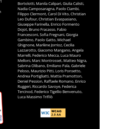
11
Bortolotti, Manila Calipari, Giulia Calisti,
Nadia Camposaragna, Paolo Ciambi,
m
Filippo Clermont, Carol Di Vito, Christian
Leo Dufour, Christian Evaspasiano,
Giuseppe Farinella, Enrico Formento
Dojot, Bruno Fracasso, Fabio
Francesconi, Sofia Fregnani, Giorgia
Gambino, Paolo Gatto, Michael
Ghignone, Marlène Jorrioz, Cecilia
Lazzarotto, Giacomo Mangano, Angela
Marrelli, Federico Mecca, Luca Mauro
Melloni, Marc Montrosset, Matteo Nigra,
Sabrina Olibano, Emiliano Pala, Gabriele
Peloso, Maurizio Pitti, Loris Ponsetto,
Andrea Portigliatti, Mattia Pramotton,
Deniel Pession, Raffaele Romano, Enrico
Ruggeri, Riccardo Savoye, Federica
Tercinod, Federico Tigellio Benvenuto,
Luca Massimo Trifilò