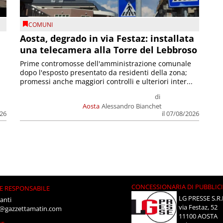
COMUNI
n
Aosta, degrado in via Festaz: installata
una telecamera alla Torre del Lebbroso
Prime contromosse dell'amministrazione comunale
dopo l'esposto presentato da residenti della zona;
promessi anche maggiori controlli e ulteriori inter...
di
Aosta
Alessandro Bianchet
026
il 07/08/2026
CONCESSIONARIA DI PUBBLIC
E RESPONSABILE
LG PRESSE S.R.
anti
via Festaz, 52
i@gazzettamatin.com
11100 AOSTA