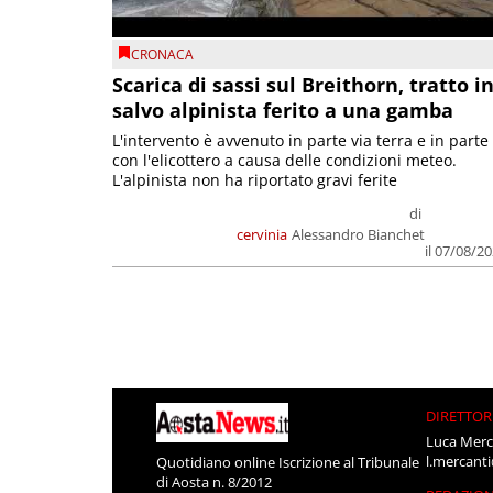
CRONACA
Scarica di sassi sul Breithorn, tratto i
salvo alpinista ferito a una gamba
L'intervento è avvenuto in parte via terra e in parte
con l'elicottero a causa delle condizioni meteo.
L'alpinista non ha riportato gravi ferite
di
cervinia
Alessandro Bianchet
il 07/08/2
DIRETTOR
Luca Merc
l.mercant
Quotidiano online Iscrizione al Tribunale
di Aosta n. 8/2012