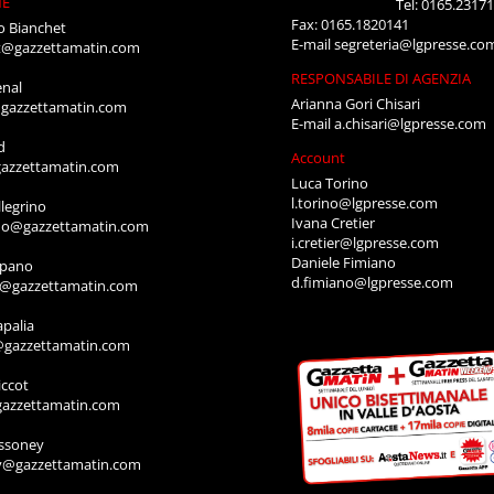
NE
Tel: 0165.2317
Fax: 0165.1820141
o Bianchet
E-mail
segreteria@lgpresse.co
t@gazzettamatin.com
RESPONSABILE DI AGENZIA
enal
Arianna Gori Chisari
gazzettamatin.com
E-mail
a.chisari@lgpresse.com
d
Account
azzettamatin.com
Luca Torino
l.torino@lgpresse.com
legrino
Ivana Cretier
ino@gazzettamatin.com
i.cretier@lgpresse.com
Daniele Fimiano
mpano
d.fimiano@lgpresse.com
o@gazzettamatin.com
apalia
@gazzettamatin.com
ccot
gazzettamatin.com
ssoney
y@gazzettamatin.com