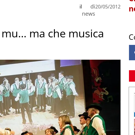
di
il
20/05/2012
n
news
 mu… ma che musica
C