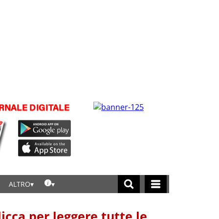
ALTRO
licca per leggere tutte le