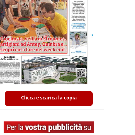
Clicca e scarica la copia