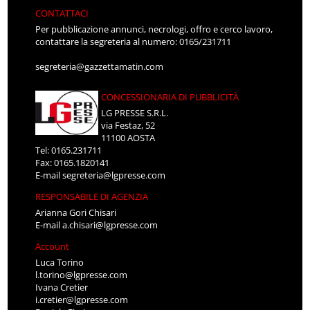
CONTATTACI
Per pubblicazione annunci, necrologi, offro e cerco lavoro,
contattare la segreteria al numero: 0165/231711
segreteria@gazzettamatin.com
CONCESSIONARIA DI PUBBLICITÀ
LG PRESSE S.R.L.
via Festaz, 52
11100 AOSTA
Tel: 0165.231711
Fax: 0165.1820141
E-mail
segreteria@lgpresse.com
RESPONSABILE DI AGENZIA
Arianna Gori Chisari
E-mail
a.chisari@lgpresse.com
Account
Luca Torino
l.torino@lgpresse.com
Ivana Cretier
i.cretier@lgpresse.com