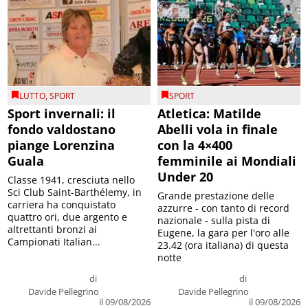
LUTTO
,
SPORT
SPORT
Sport invernali: il
Atletica: Matilde
fondo valdostano
Abelli vola in finale
piange Lorenzina
con la 4×400
Guala
femminile ai Mondiali
Under 20
Classe 1941, cresciuta nello
Sci Club Saint-Barthélemy, in
Grande prestazione delle
carriera ha conquistato
azzurre - con tanto di record
quattro ori, due argento e
nazionale - sulla pista di
altrettanti bronzi ai
Eugene, la gara per l'oro alle
Campionati Italian...
23.42 (ora italiana) di questa
notte
di
di
Davide Pellegrino
Davide Pellegrino
il 09/08/2026
il 09/08/2026