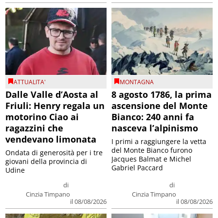
ATTUALITA'
MONTAGNA
Dalle Valle d’Aosta al
8 agosto 1786, la prima
Friuli: Henry regala un
ascensione del Monte
motorino Ciao ai
Bianco: 240 anni fa
ragazzini che
nasceva l’alpinismo
vendevano limonata
I primi a raggiungere la vetta
del Monte Bianco furono
Ondata di generosità per i tre
Jacques Balmat e Michel
giovani della provincia di
Gabriel Paccard
Udine
di
di
Cinzia Timpano
Cinzia Timpano
il 08/08/2026
il 08/08/2026