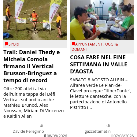
SPORT
APPUNTAMENTI
,
OGGI &
DOMANI
Trail: Daniel Thedy e
COSA FARE NEL FINE
Michela Comola
SETTIMANA IN VALLE
firmano il Vertical
D’AOSTA
Brusson-Bringuez a
tempo di record
SABATO 8 AGOSTO ALLEIN –
All’area verde Le Plan-de-
Oltre 200 atleti al via
Clavel prosegue “ItinerDante”,
dell'ultima tappa del Défì
le letture dantesche, con la
Vertical, sul podio anche
partecipazione di Antonello
Mathieu Brunod, Alex
Pistritto (...
Noussan, Miriam Di Vincenzo
e Kaitlin Allen
di
di
Davide Pellegrino
gazzettamatin
il 08/08/2026
il 07/08/2026