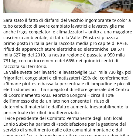
Sarà stato il fatto di disfarsi del vecchio ingombrante tv color a
tubo catodico; di avere cambiato lavatrici e lavastoviglie ma
anche frigo, congelatori e climatizzatori – unito a una maggiore
coscienza ambientale; di fatto la Valle d’Aosta si piazza al
primo posto in Italia per la raccolta media pro capite di RAEE,
rifiuti da apparecchiature elettriche ed elettroniche. Da 571
mila 627 kg del 2010, la nostra regione è passata a 950 mila
731 kg, con un incremento del 66% nei quindici centri di
raccolta sul territorio.
La Valle svetta per lavatrici e lavastoviglie (321 mila 730 kg), poi
frigoriferi, congelatori e climatizzatori (25% del conferimento).
«Rimane piuttosto bassa la percentuale di lampadine e piccoli
elettrodomestici – ha spiegato il direttore generale del Centro
di Coordinamento RAEE Fabrizio Longoni – circa il 10%
dell’immesso che da un lato non consente il riuso di
determinati materiali e dall’altro aumenta inesorabilmente la
percentuale dei rifiuti indifferenziati».
Il vice presidente del Comitato Permanente degli Enti locali
Ennio Subet ha parlato di «soddisfazione per la gestione del
servizio di smaltimento dalle otto comunità montane e dal
comune di Aosta, in modo gratuito e con recupero a domicilio