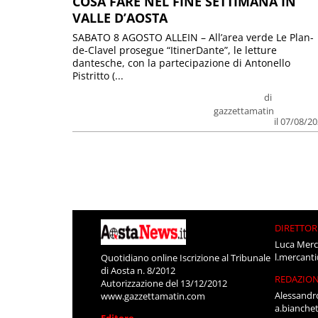
COSA FARE NEL FINE SETTIMANA IN
VALLE D’AOSTA
SABATO 8 AGOSTO ALLEIN – All’area verde Le Plan-
de-Clavel prosegue “ItinerDante”, le letture
dantesche, con la partecipazione di Antonello
Pistritto (...
di
gazzettamatin
il 07/08/2
DIRETTOR
Luca Merc
l.mercant
Quotidiano online Iscrizione al Tribunale
di Aosta n. 8/2012
REDAZIO
Autorizzazione del 13/12/2012
Alessandr
www.gazzettamatin.com
a.bianche
Editore