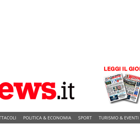
TTACOLI
POLITICA & ECONOMIA
SPORT
TURISMO & EVENTI
C