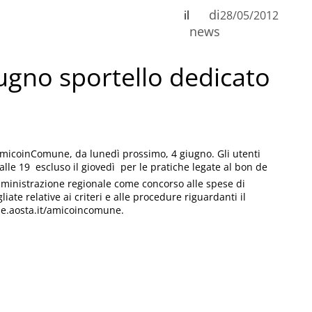
di
il
28/05/2012
n
news
iugno sportello dedicato
C
amicoinComune, da lunedì prossimo, 4 giugno. Gli utenti
le 19  escluso il giovedì  per le pratiche legate al bon de
mministrazione regionale come concorso alle spese di
iate relative ai criteri e alle procedure riguardanti il
ne.aosta.it/amicoincomune.