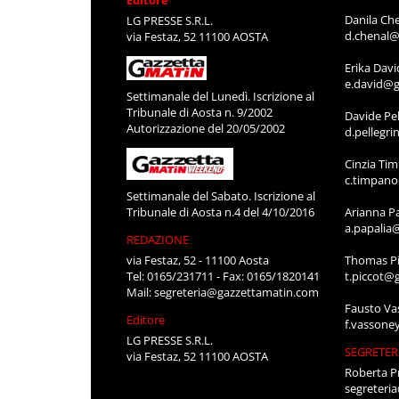
Danila Ch
LG PRESSE S.R.L.
d.chenal@
via Festaz, 52 11100 AOSTA
Erika Davi
e.david@g
Settimanale del Lunedì. Iscrizione al
Tribunale di Aosta n. 9/2002
Davide Pel
Autorizzazione del 20/05/2002
d.pellegr
Cinzia Ti
c.timpan
Settimanale del Sabato. Iscrizione al
Tribunale di Aosta n.4 del 4/10/2016
Arianna P
a.papalia
REDAZIONE
via Festaz, 52 - 11100 Aosta
Thomas Pi
Tel: 0165/231711 - Fax: 0165/1820141
t.piccot@
Mail:
segreteria@gazzettamatin.com
Fausto Va
Editore
f.vassone
LG PRESSE S.R.L.
SEGRETER
via Festaz, 52 11100 AOSTA
Roberta P
segreteri