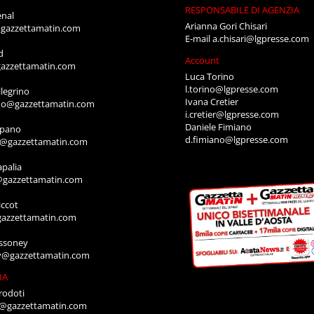
RESPONSABILE DI AGENZIA
enal
Arianna Gori Chisari
gazzettamatin.com
E-mail
a.chisari@lgpresse.com
d
Account
azzettamatin.com
Luca Torino
l.torino@lgpresse.com
legrino
Ivana Cretier
ino@gazzettamatin.com
i.cretier@lgpresse.com
Daniele Fimiano
mpano
d.fimiano@lgpresse.com
o@gazzettamatin.com
apalia
@gazzettamatin.com
ccot
gazzettamatin.com
ssoney
y@gazzettamatin.com
IA
rodoti
a@gazzettamatin.com