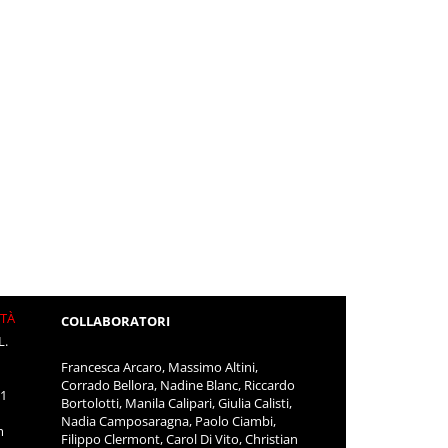
ITÀ
COLLABORATORI
L.
Francesca Arcaro, Massimo Altini,
Corrado Bellora, Nadine Blanc, Riccardo
11
Bortolotti, Manila Calipari, Giulia Calisti,
Nadia Camposaragna, Paolo Ciambi,
m
Filippo Clermont, Carol Di Vito, Christian