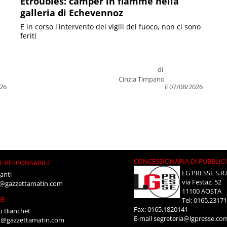
Etroubles: camper in fiamme nella
galleria di Echevennoz
E in corso l'intervento dei vigili del fuoco, non ci sono
feriti
di
Cinzia Timpano
026
il 07/08/2026
CONCESSIONARIA DI PUBBLIC
E RESPONSABILE
LG PRESSE S.R.
anti
via Festaz, 52
i@gazzettamatin.com
11100 AOSTA
NE
Tel: 0165.2317
Fax: 0165.1820141
o Bianchet
E-mail
segreteria@lgpresse.co
t@gazzettamatin.com