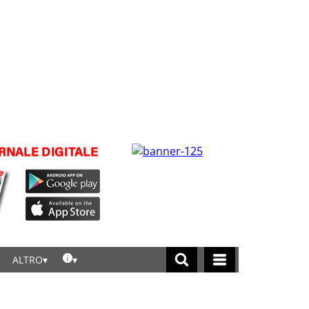
ALTRO
licca per leggere tutte le