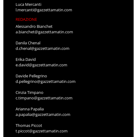
Luca Mercanti
l.mercanti@gazzettamatin.com
REDAZIONE
Alessandro Bianchet
a.bianchet@gazzettamatin.com
Danila Chenal
d.chenal@gazzettamatin.com
Erika David
e.david@gazzettamatin.com
Davide Pellegrino
d.pellegrino@gazzettamatin.com
Cinzia Timpano
c.timpano@gazzettamatin.com
Arianna Papalia
a.papalia@gazzettamatin.com
Thomas Piccot
t.piccot@gazzettamatin.com