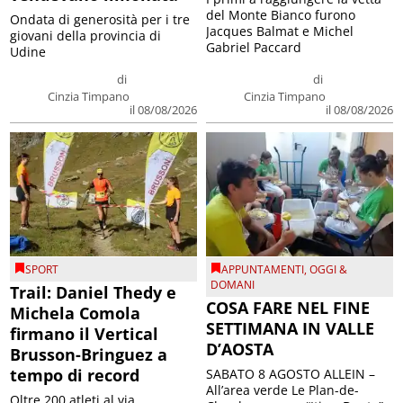
del Monte Bianco furono
Ondata di generosità per i tre
Jacques Balmat e Michel
giovani della provincia di
Gabriel Paccard
Udine
di
di
Cinzia Timpano
Cinzia Timpano
il 08/08/2026
il 08/08/2026
SPORT
APPUNTAMENTI
,
OGGI &
DOMANI
Trail: Daniel Thedy e
COSA FARE NEL FINE
Michela Comola
SETTIMANA IN VALLE
firmano il Vertical
D’AOSTA
Brusson-Bringuez a
tempo di record
SABATO 8 AGOSTO ALLEIN –
All’area verde Le Plan-de-
Oltre 200 atleti al via