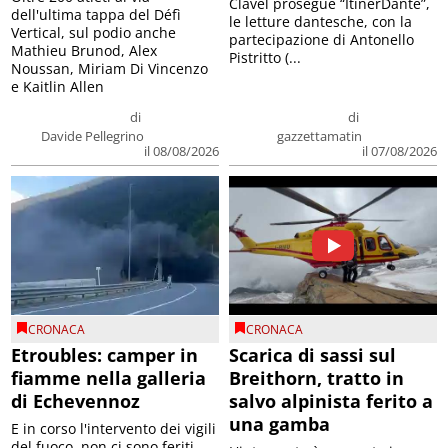
Clavel prosegue “ItinerDante”,
dell'ultima tappa del Défì
le letture dantesche, con la
Vertical, sul podio anche
partecipazione di Antonello
Mathieu Brunod, Alex
Pistritto (...
Noussan, Miriam Di Vincenzo
e Kaitlin Allen
di
di
Davide Pellegrino
gazzettamatin
il 08/08/2026
il 07/08/2026
CRONACA
CRONACA
Etroubles: camper in
Scarica di sassi sul
fiamme nella galleria
Breithorn, tratto in
di Echevennoz
salvo alpinista ferito a
una gamba
E in corso l'intervento dei vigili
del fuoco, non ci sono feriti