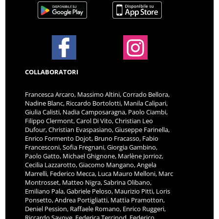
COLLABORATORI
Francesca Arcaro, Massimo Altini, Corrado Bellora,
Nadine Blanc, Riccardo Bortolotti, Manila Calipari,
Giulia Calisti, Nadia Camposaragna, Paolo Ciambi,
Filippo Clermont, Carol Di Vito, Christian Leo
Dufour, Christian Evaspasiano, Giuseppe Farinella,
Enrico Formento Dojot, Bruno Fracasso, Fabio
Francesconi, Sofia Fregnani, Giorgia Gambino,
Paolo Gatto, Michael Ghignone, Marlène Jorrioz,
Cecilia Lazzarotto, Giacomo Mangano, Angela
Marrelli, Federico Mecca, Luca Mauro Melloni, Marc
Montrosset, Matteo Nigra, Sabrina Olibano,
Emiliano Pala, Gabriele Peloso, Maurizio Pitti, Loris
Ponsetto, Andrea Portigliatti, Mattia Pramotton,
Deniel Pession, Raffaele Romano, Enrico Ruggeri,
Riccardo Savoye, Federica Tercinod, Federico