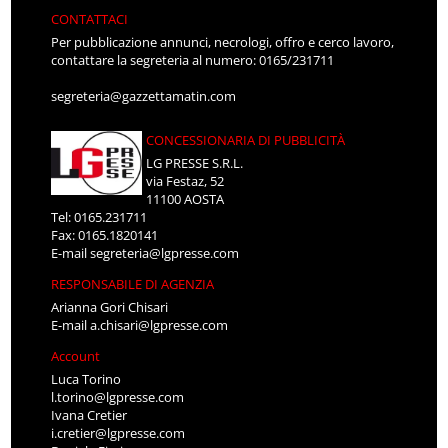
CONTATTACI
Per pubblicazione annunci, necrologi, offro e cerco lavoro,
contattare la segreteria al numero: 0165/231711
segreteria@gazzettamatin.com
CONCESSIONARIA DI PUBBLICITÀ
LG PRESSE S.R.L.
via Festaz, 52
11100 AOSTA
Tel: 0165.231711
Fax: 0165.1820141
E-mail
segreteria@lgpresse.com
RESPONSABILE DI AGENZIA
Arianna Gori Chisari
E-mail
a.chisari@lgpresse.com
Account
Luca Torino
l.torino@lgpresse.com
Ivana Cretier
i.cretier@lgpresse.com