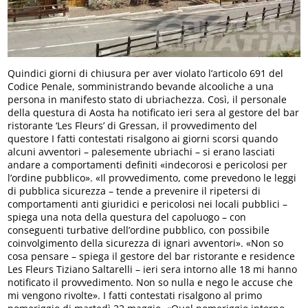
Quindici giorni di chiusura per aver violato l’articolo 691 del
Codice Penale, somministrando bevande alcooliche a una
persona in manifesto stato di ubriachezza. Così, il personale
della questura di Aosta ha notificato ieri sera al gestore del bar
ristorante ‘Les Fleurs’ di Gressan, il provvedimento del
questore I fatti contestati risalgono ai giorni scorsi quando
alcuni avventori – palesemente ubriachi – si erano lasciati
andare a comportamenti definiti «indecorosi e pericolosi per
l’ordine pubblico». «Il provvedimento, come prevedono le leggi
di pubblica sicurezza – tende a prevenire il ripetersi di
comportamenti anti giuridici e pericolosi nei locali pubblici –
spiega una nota della questura del capoluogo – con
conseguenti turbative dell’ordine pubblico, con possibile
coinvolgimento della sicurezza di ignari avventori». «Non so
cosa pensare – spiega il gestore del bar ristorante e residence
Les Fleurs Tiziano Saltarelli – ieri sera intorno alle 18 mi hanno
notificato il provvedimento. Non so nulla e nego le accuse che
mi vengono rivolte». I fatti contestati risalgono al primo