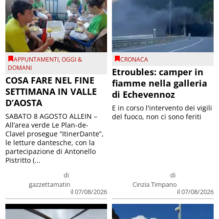
APPUNTAMENTI
,
OGGI &
CRONACA
DOMANI
Etroubles: camper in
COSA FARE NEL FINE
fiamme nella galleria
SETTIMANA IN VALLE
di Echevennoz
D’AOSTA
E in corso l'intervento dei vigili
SABATO 8 AGOSTO ALLEIN –
del fuoco, non ci sono feriti
All’area verde Le Plan-de-
Clavel prosegue “ItinerDante”,
le letture dantesche, con la
partecipazione di Antonello
Pistritto (...
di
di
gazzettamatin
Cinzia Timpano
il 07/08/2026
il 07/08/2026