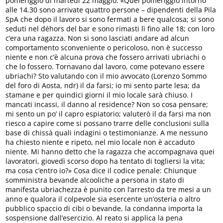
pomeriggio di martedì 22 maggio. «Quel pomeriggio intorno
alle 14.30 sono arrivate quattro persone – dipendenti della Pila
SpA che dopo il lavoro si sono fermati a bere qualcosa; si sono
seduti nel déhors del bar e sono rimasti lì fino alle 18; con loro
c’era una ragazza. Non si sono lasciati andare ad alcun
comportamento sconveniente o pericoloso, non è successo
niente e non c’è alcuna prova che fossero arrivati ubriachi o
che lo fossero. Tornavano dal lavoro, come potevano essere
ubriachi? Sto valutando con il mio avvocato (Lorenzo Sommo
del foro di Aosta, ndr) il da farsi; io mi sento parte lesa; da
stamane e per quindici giorni il mio locale sarà chiuso. I
mancati incassi, il danno al residence? Non so cosa pensare;
mi sento un po’ il capro espiatorio; valuterò il da farsi ma non
riesco a capire come si possano trarre delle conclusioni sulla
base di chissà quali indagini o testimonianze. A me nessuno
ha chiesto niente e ripeto, nel mio locale non è accaduto
niente. Mi hanno detto che la ragazza che accompagnava quei
lavoratori, giovedì scorso dopo ha tentato di togliersi la vita;
ma cosa c’entro io?» Cosa dice il codice penale: Chiunque
somministra bevande alcooliche a persona in stato di
manifesta ubriachezza è punito con l’arresto da tre mesi a un
anno e qualora il colpevole sia esercente un’osteria o altro
pubblico spaccio di cibi o bevande, la condanna importa la
sospensione dall’esercizio. Al reato si applica la pena