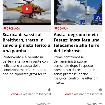
CRONACA
COMUNI
Scarica di sassi sul
Aosta, degrado in via
Breithorn, tratto in
Festaz: installata una
salvo alpinista ferito a
telecamera alla Torre
una gamba
del Lebbroso
L'intervento è avvenuto in
Prime contromosse
parte via terra e in parte con
dell'amministrazione
l'elicottero a causa delle
comunale dopo l'esposto
condizioni meteo. L'alpinista
presentato da residenti della
non ha riportato gravi ferite
zona; promessi anche
maggiori controlli e ulteriori
inter...
di
di
cervinia
Alessandro Bianchet
Aosta
Alessandro Bianchet
il 07/08/2026
il 07/08/2026