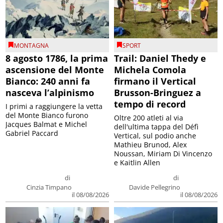
MONTAGNA
SPORT
8 agosto 1786, la prima
Trail: Daniel Thedy e
ascensione del Monte
Michela Comola
Bianco: 240 anni fa
firmano il Vertical
nasceva l’alpinismo
Brusson-Bringuez a
tempo di record
I primi a raggiungere la vetta
del Monte Bianco furono
Oltre 200 atleti al via
Jacques Balmat e Michel
dell'ultima tappa del Défì
Gabriel Paccard
Vertical, sul podio anche
Mathieu Brunod, Alex
Noussan, Miriam Di Vincenzo
e Kaitlin Allen
di
di
Cinzia Timpano
Davide Pellegrino
il 08/08/2026
il 08/08/2026