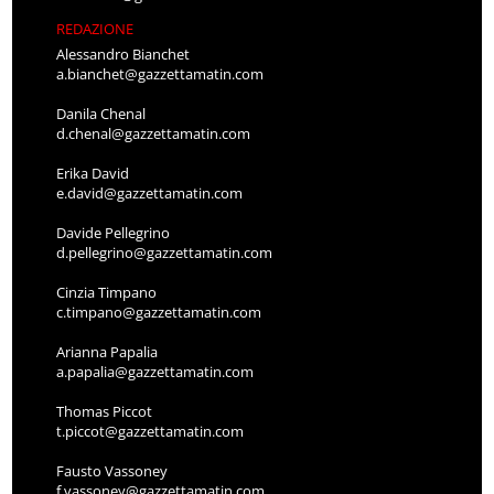
REDAZIONE
Alessandro Bianchet
a.bianchet@gazzettamatin.com
Danila Chenal
d.chenal@gazzettamatin.com
Erika David
e.david@gazzettamatin.com
Davide Pellegrino
d.pellegrino@gazzettamatin.com
Cinzia Timpano
c.timpano@gazzettamatin.com
Arianna Papalia
a.papalia@gazzettamatin.com
Thomas Piccot
t.piccot@gazzettamatin.com
Fausto Vassoney
f.vassoney@gazzettamatin.com