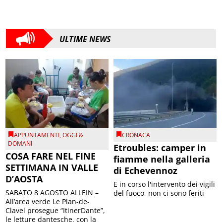
ULTIME NEWS
APPUNTAMENTI
,
OGGI &
CRONACA
DOMANI
Etroubles: camper in
COSA FARE NEL FINE
fiamme nella galleria
SETTIMANA IN VALLE
di Echevennoz
D’AOSTA
E in corso l'intervento dei vigili
SABATO 8 AGOSTO ALLEIN –
del fuoco, non ci sono feriti
All’area verde Le Plan-de-
Clavel prosegue “ItinerDante”,
le letture dantesche, con la