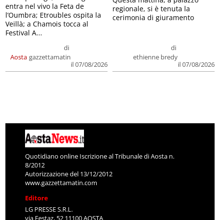
entra nel vivo la Feta de
regionale, si è tenuta la
l’Oumbra; Etroubles ospita la
cerimonia di giuramento
Veillà; a Chamois tocca al
Festival A...
di
di
Aosta
gazzettamatin
ethienne bredy
il 07/08/2026
il 07/08/2026
Quotidiano online Iscrizione al Tribunale di Aosta n.
8/2012
Autorizzazione del 13/12/2012
www.gazzettamatin.com
Editore
LG PRESSE S.R.L.
via Festaz, 52 11100 AOSTA