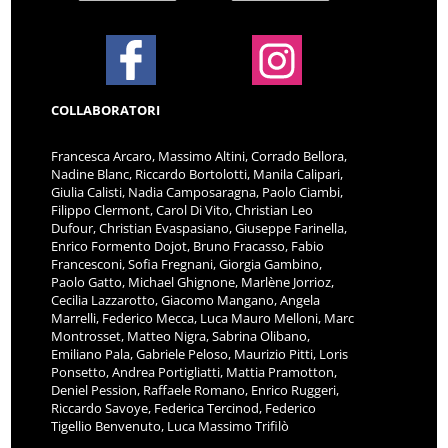
COLLABORATORI
Francesca Arcaro, Massimo Altini, Corrado Bellora,
Nadine Blanc, Riccardo Bortolotti, Manila Calipari,
Giulia Calisti, Nadia Camposaragna, Paolo Ciambi,
Filippo Clermont, Carol Di Vito, Christian Leo
Dufour, Christian Evaspasiano, Giuseppe Farinella,
Enrico Formento Dojot, Bruno Fracasso, Fabio
Francesconi, Sofia Fregnani, Giorgia Gambino,
Paolo Gatto, Michael Ghignone, Marlène Jorrioz,
Cecilia Lazzarotto, Giacomo Mangano, Angela
Marrelli, Federico Mecca, Luca Mauro Melloni, Marc
Montrosset, Matteo Nigra, Sabrina Olibano,
Emiliano Pala, Gabriele Peloso, Maurizio Pitti, Loris
Ponsetto, Andrea Portigliatti, Mattia Pramotton,
Deniel Pession, Raffaele Romano, Enrico Ruggeri,
Riccardo Savoye, Federica Tercinod, Federico
Tigellio Benvenuto, Luca Massimo Trifilò