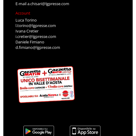
E-mail
a.chisari@lgpresse.com
Account
Luca Torino
l.torino@lgpresse.com
Ivana Cretier
i.cretier@lgpresse.com
Daniele Fimiano
d.fimiano@lgpresse.com