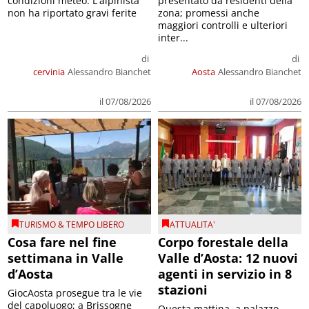
condizioni meteo. L'alpinista
presentato da residenti della
non ha riportato gravi ferite
zona; promessi anche
maggiori controlli e ulteriori
inter...
di
di
cervinia
Alessandro Bianchet
Aosta
Alessandro Bianchet
il 07/08/2026
il 07/08/2026
TURISMO & TEMPO LIBERO
ATTUALITA'
Cosa fare nel fine
Corpo forestale della
settimana in Valle
Valle d’Aosta: 12 nuovi
d’Aosta
agenti in servizio in 8
stazioni
GiocAosta prosegue tra le vie
del capoluogo; a Brissogne
Questa mattina, a palazzo