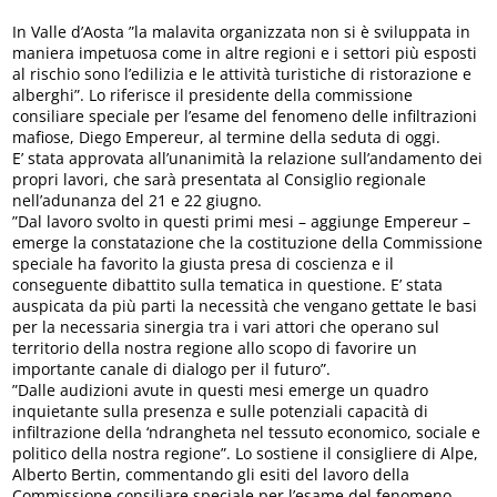
In Valle d’Aosta ”la malavita organizzata non si è sviluppata in
maniera impetuosa come in altre regioni e i settori più esposti
al rischio sono l’edilizia e le attività turistiche di ristorazione e
alberghi”. Lo riferisce il presidente della commissione
consiliare speciale per l’esame del fenomeno delle infiltrazioni
mafiose, Diego Empereur, al termine della seduta di oggi.
E’ stata approvata all’unanimità la relazione sull’andamento dei
propri lavori, che sarà presentata al Consiglio regionale
nell’adunanza del 21 e 22 giugno.
”Dal lavoro svolto in questi primi mesi – aggiunge Empereur –
emerge la constatazione che la costituzione della Commissione
speciale ha favorito la giusta presa di coscienza e il
conseguente dibattito sulla tematica in questione. E’ stata
auspicata da più parti la necessità che vengano gettate le basi
per la necessaria sinergia tra i vari attori che operano sul
territorio della nostra regione allo scopo di favorire un
importante canale di dialogo per il futuro”.
”Dalle audizioni avute in questi mesi emerge un quadro
inquietante sulla presenza e sulle potenziali capacità di
infiltrazione della ‘ndrangheta nel tessuto economico, sociale e
politico della nostra regione”. Lo sostiene il consigliere di Alpe,
Alberto Bertin, commentando gli esiti del lavoro della
Commissione consiliare speciale per l’esame del fenomeno