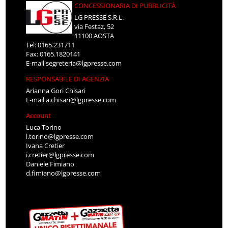
CONCESSIONARIA DI PUBBLICITÀ
LG PRESSE S.R.L.
via Festaz, 52
11100 AOSTA
Tel: 0165.231711
Fax: 0165.1820141
E-mail
segreteria@lgpresse.com
RESPONSABILE DI AGENZIA
Arianna Gori Chisari
E-mail
a.chisari@lgpresse.com
Account
Luca Torino
l.torino@lgpresse.com
Ivana Cretier
i.cretier@lgpresse.com
Daniele Fimiano
d.fimiano@lgpresse.com