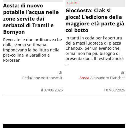
LIBERO
Aosta: di nuovo
GiocAosta: Ciak si
potabile l’acqua nelle
gioca! L’edizione della
zone servite dai
maggiore età parte già
serbatoi di Tramil e
col botto
Bornyon
In tanti in coda per l'apertura
Revocate le due ordinanze che
della maxi ludoteca di piazza
dalla scorsa settimana
Chanoux, per un evento che
imponevano la bollitura nella
ormai non ha più bisogno di
pre-collina, a Saraillon e
presentazioni. Il festival andrà
Porossan
...
di
di
Redazione Aostanews.it
Aosta
Alessandro Bianchet
il 07/08/2026
il 07/08/2026