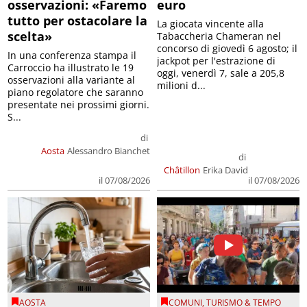
osservazioni: «Faremo
euro
tutto per ostacolare la
La giocata vincente alla
scelta»
Tabaccheria Chameran nel
concorso di giovedì 6 agosto; il
In una conferenza stampa il
jackpot per l'estrazione di
Carroccio ha illustrato le 19
oggi, venerdì 7, sale a 205,8
osservazioni alla variante al
milioni d...
piano regolatore che saranno
presentate nei prossimi giorni.
S...
di
Aosta
Alessandro Bianchet
di
Châtillon
Erika David
il 07/08/2026
il 07/08/2026
AOSTA
COMUNI
,
TURISMO & TEMPO