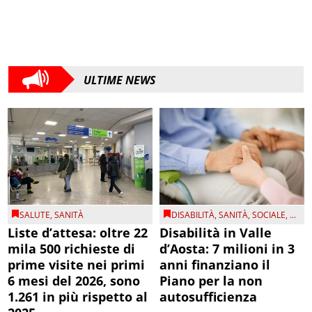
ULTIME NEWS
SALUTE
,
SANITÀ
DISABILITÀ
,
SANITÀ
,
SOCIALE
, ...
Liste d’attesa: oltre 22
Disabilità in Valle
mila 500 richieste di
d’Aosta: 7 milioni in 3
prime visite nei primi
anni finanziano il
6 mesi del 2026, sono
Piano per la non
1.261 in più rispetto al
autosufficienza