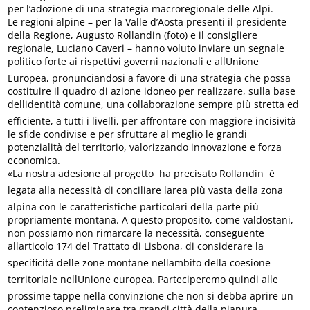
per l’adozione di una strategia macroregionale delle Alpi.
Le regioni alpine – per la Valle d’Aosta presenti il presidente
della Regione, Augusto Rollandin (foto) e il consigliere
regionale, Luciano Caveri – hanno voluto inviare un segnale
politico forte ai rispettivi governi nazionali e allUnione
Europea, pronunciandosi a favore di una strategia che possa
costituire il quadro di azione idoneo per realizzare, sulla base
dellidentità comune, una collaborazione sempre più stretta ed
efficiente, a tutti i livelli, per affrontare con maggiore incisività
le sfide condivise e per sfruttare al meglio le grandi
potenzialità del territorio, valorizzando innovazione e forza
economica.
«La nostra adesione al progetto  ha precisato Rollandin  è
legata alla necessità di conciliare larea più vasta della zona
alpina con le caratteristiche particolari della parte più
propriamente montana. A questo proposito, come valdostani,
non possiamo non rimarcare la necessità, conseguente
allarticolo 174 del Trattato di Lisbona, di considerare la
specificità delle zone montane nellambito della coesione
territoriale nellUnione europea. Parteciperemo quindi alle
prossime tappe nella convinzione che non si debba aprire un
contenzioso preliminare tra grandi città della pianura