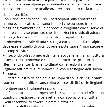
subalpina e zone alpine propriamente dette, perché è invece
necessario cementare unalleanza reciproca, pur nella tutela
delle diversità».
Con il documento condiviso, i partecipanti alla Conferenza
hanno evidenziato quali sono i settori che possono trarre
maggior giovamento da un approccio congiunto che si serve di
misure condivise piuttosto che di soluzioni individuali adottate
dai singoli Governi. Concretamente ciò significa che:
− l’obiettivo centrale di una strategia europea per l’arco alpino
deve essere quello di promuovere e potenziare l’innovazione e
la competitività;
− il secondo pilastro riguarda i temi acqua, energia, agricoltura
e silvicoltura, ambiente e clima. In particolare, proprio in
riferimento al cambiamento climatico, le regioni alpine
vogliono attuare misure innovative, con il sostegno dell’Unione
Europea;
− il terzo pilastro risiede nello sviluppo di soluzioni riguardanti
l’aumento del traffico transalpino e laccessibilità delle Regioni
montane più difficilmente raggiungibili;
− infine la strategia europea per l’arco alpino mira ad offrire un
quadro di gestione che permetta la collaborazione di tutti i
livelli essenziali di governi e amministrazioni.
Sulla base della risoluzione le regioni alpine hanno quindi