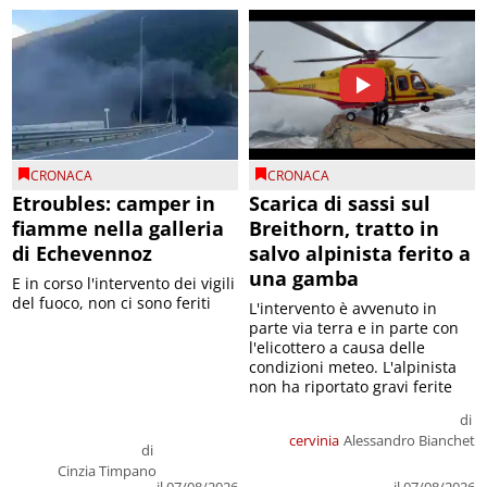
CRONACA
CRONACA
Etroubles: camper in
Scarica di sassi sul
fiamme nella galleria
Breithorn, tratto in
di Echevennoz
salvo alpinista ferito a
una gamba
E in corso l'intervento dei vigili
del fuoco, non ci sono feriti
L'intervento è avvenuto in
parte via terra e in parte con
l'elicottero a causa delle
condizioni meteo. L'alpinista
non ha riportato gravi ferite
di
cervinia
Alessandro Bianchet
di
Cinzia Timpano