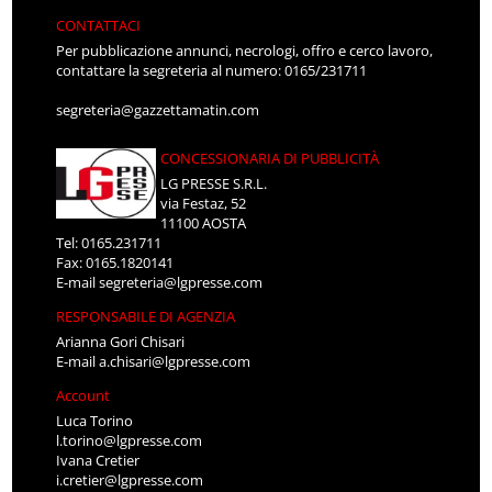
CONTATTACI
Per pubblicazione annunci, necrologi, offro e cerco lavoro,
contattare la segreteria al numero: 0165/231711
segreteria@gazzettamatin.com
CONCESSIONARIA DI PUBBLICITÀ
LG PRESSE S.R.L.
via Festaz, 52
11100 AOSTA
Tel: 0165.231711
Fax: 0165.1820141
E-mail
segreteria@lgpresse.com
RESPONSABILE DI AGENZIA
Arianna Gori Chisari
E-mail
a.chisari@lgpresse.com
Account
Luca Torino
l.torino@lgpresse.com
Ivana Cretier
i.cretier@lgpresse.com