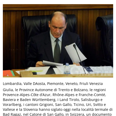
Lombardia, Valle DAosta, Piemonte, Veneto, Friuli Venezia
Giulia, le Province Autonome di Trento e Bolzano, le regioni
Provence-Alpes-Côte d’Azur, Rhône-Alpes e Franche-Comté,
Baviera e Baden Württemberg, i Land Tirolo, Salisburgo e
Vorarlberg, i cantoni Grigioni, San Gallo, Ticino, Uri, Svitto e
Vallese e la Slovenia hanno siglato oggi nella località termale di
Bad Ragaz, nel Catone di San Gallo, in Svizzera, un documento