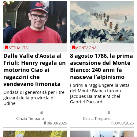
ATTUALITA'
MONTAGNA
Dalle Valle d’Aosta al
8 agosto 1786, la prima
Friuli: Henry regala un
ascensione del Monte
motorino Ciao ai
Bianco: 240 anni fa
ragazzini che
nasceva l’alpinismo
vendevano limonata
I primi a raggiungere la vetta
del Monte Bianco furono
Ondata di generosità per i tre
Jacques Balmat e Michel
giovani della provincia di
Gabriel Paccard
Udine
di
di
Cinzia Timpano
Cinzia Timpano
il 08/08/2026
il 08/08/2026