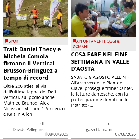
SPORT
APPUNTAMENTI
,
OGGI &
DOMANI
Trail: Daniel Thedy e
COSA FARE NEL FINE
Michela Comola
SETTIMANA IN VALLE
firmano il Vertical
D’AOSTA
Brusson-Bringuez a
tempo di record
SABATO 8 AGOSTO ALLEIN –
All’area verde Le Plan-de-
Oltre 200 atleti al via
Clavel prosegue “ItinerDante”,
dell'ultima tappa del Défì
le letture dantesche, con la
Vertical, sul podio anche
partecipazione di Antonello
Mathieu Brunod, Alex
Pistritto (...
Noussan, Miriam Di Vincenzo
e Kaitlin Allen
di
di
Davide Pellegrino
gazzettamatin
il 08/08/2026
il 07/08/2026