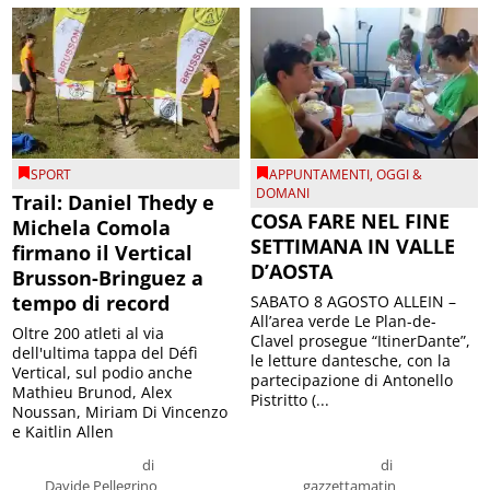
SPORT
APPUNTAMENTI
,
OGGI &
DOMANI
Trail: Daniel Thedy e
COSA FARE NEL FINE
Michela Comola
SETTIMANA IN VALLE
firmano il Vertical
D’AOSTA
Brusson-Bringuez a
tempo di record
SABATO 8 AGOSTO ALLEIN –
All’area verde Le Plan-de-
Oltre 200 atleti al via
Clavel prosegue “ItinerDante”,
dell'ultima tappa del Défì
le letture dantesche, con la
Vertical, sul podio anche
partecipazione di Antonello
Mathieu Brunod, Alex
Pistritto (...
Noussan, Miriam Di Vincenzo
e Kaitlin Allen
di
di
Davide Pellegrino
gazzettamatin