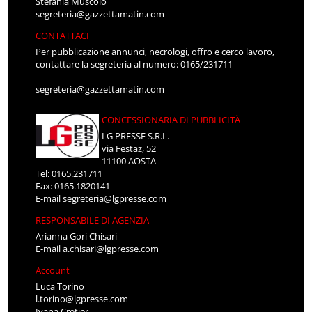
Stefania Muscolo
segreteria@gazzettamatin.com
CONTATTACI
Per pubblicazione annunci, necrologi, offro e cerco lavoro,
contattare la segreteria al numero: 0165/231711
segreteria@gazzettamatin.com
CONCESSIONARIA DI PUBBLICITÀ
LG PRESSE S.R.L.
via Festaz, 52
11100 AOSTA
Tel: 0165.231711
Fax: 0165.1820141
E-mail
segreteria@lgpresse.com
RESPONSABILE DI AGENZIA
Arianna Gori Chisari
E-mail
a.chisari@lgpresse.com
Account
Luca Torino
l.torino@lgpresse.com
Ivana Cretier