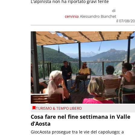
L'alpinista non ha riportato gravi ferite
di
cervinia
Alessandro Bianchet
il 07/08/2
TURISMO & TEMPO LIBERO
Cosa fare nel fine settimana in Valle
d’Aosta
GiocAosta prosegue tra le vie del capoluogo; a