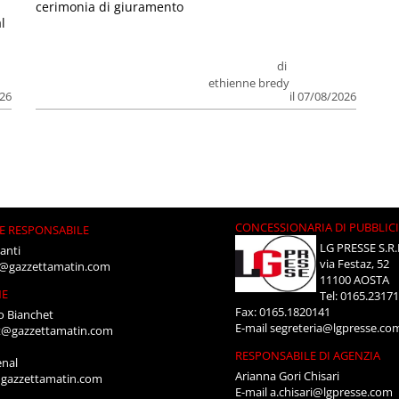
cerimonia di giuramento
l
di
ethienne bredy
026
il 07/08/2026
CONCESSIONARIA DI PUBBLIC
E RESPONSABILE
LG PRESSE S.R.
anti
via Festaz, 52
i@gazzettamatin.com
11100 AOSTA
NE
Tel: 0165.2317
Fax: 0165.1820141
o Bianchet
E-mail
segreteria@lgpresse.co
t@gazzettamatin.com
RESPONSABILE DI AGENZIA
enal
Arianna Gori Chisari
gazzettamatin.com
E-mail
a.chisari@lgpresse.com