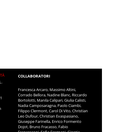
ITÀ
COLLABORATORI
L.
Francesca Arcaro, Massimo Altini,
Corrado Bellora, Nadine Blanc, Riccardo
11
Bortolotti, Manila Calipari, Giulia Calisti,
Nadia Camposaragna, Paolo Ciambi,
m
Filippo Clermont, Carol Di Vito, Christian
Leo Dufour, Christian Evaspasiano,
Giuseppe Farinella, Enrico Formento
Dojot, Bruno Fracasso, Fabio