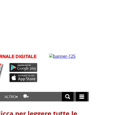
ALTRO
licca per leggere tutte le