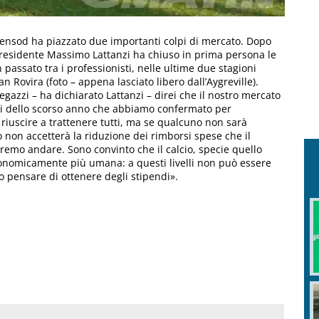
vensod ha piazzato due importanti colpi di mercato. Dopo
l presidente Massimo Lattanzi ha chiuso in prima persona le
 passato tra i professionisti, nelle ultime due stagioni
n Rovira (foto – appena lasciato libero dall’Aygreville).
gazzi – ha dichiarato Lattanzi – direi che il nostro mercato
ri dello scorso anno che abbiamo confermato per
 riuscire a trattenere tutti, ma se qualcuno non sarà
o non accetterà la riduzione dei rimborsi spese che il
eremo andare. Sono convinto che il calcio, specie quello
conomicamente più umana: a questi livelli non può essere
o pensare di ottenere degli stipendi».