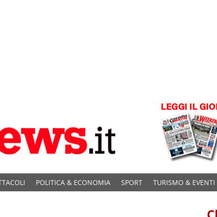
TTACOLI
POLITICA & ECONOMIA
SPORT
TURISMO & EVENTI
C