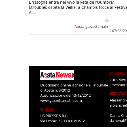
Brissogne entra nel vivo la Feta de l’Oumbra;
Etroubles ospita la Veillà; a Chamois tocca al Festiva
A...
di
Aosta
gazzettamatin
il 07/08/2
DIRETTOR
Luca Merc
l.mercant
Quotidiano online Iscrizione al Tribunale
di Aosta n. 8/2012
REDAZIO
Autorizzazione del 13/12/2012
Alessandr
www.gazzettamatin.com
a.bianche
Editore
Danila Ch
LG PRESSE S.R.L.
d.chenal@
via Festaz, 52 11100 AOSTA