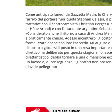
Come anticipato lunedì da Gazzetta Matin, lo Char
l’arrivo del portiere fuoriquota Stephan Celesia, i
trattative con il centrocampista Christian Berger (un
all’Hône Arnad) e con l’attaccante argentino Sebastia
«Considerato anche il ritorno a casa di Andrea Mene
è praticamente chiuso. Adesso incontrerò i giocato
formalizzare anche con loro l’accordo. Mi auguro di
disposto a giocarsi il posto in una rosa importante 
direttivo ha deliberato per questa stagione, lo lasc
dilettantistico, debba tornare a una dimensione e
un lavoro e, di conseguenza, i giocatori non posson
(davide pellegrino)
ULTIME NEWS