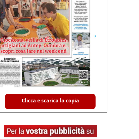
Clicca e scarica la copia