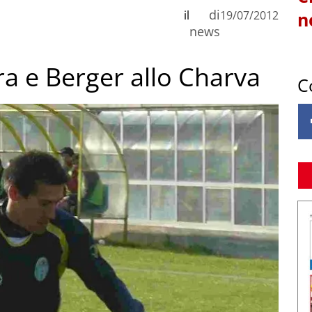
di
il
19/07/2012
n
news
ra e Berger allo Charva
C