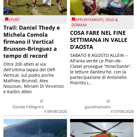
SPORT
APPUNTAMENTI
,
OGGI &
DOMANI
Trail: Daniel Thedy e
COSA FARE NEL FINE
Michela Comola
SETTIMANA IN VALLE
firmano il Vertical
D’AOSTA
Brusson-Bringuez a
tempo di record
SABATO 8 AGOSTO ALLEIN –
All’area verde Le Plan-de-
Oltre 200 atleti al via
Clavel prosegue “ItinerDante”,
dell'ultima tappa del Défì
le letture dantesche, con la
Vertical, sul podio anche
partecipazione di Antonello
Mathieu Brunod, Alex
Pistritto (...
Noussan, Miriam Di Vincenzo
e Kaitlin Allen
di
di
Davide Pellegrino
gazzettamatin
il 08/08/2026
il 07/08/2026