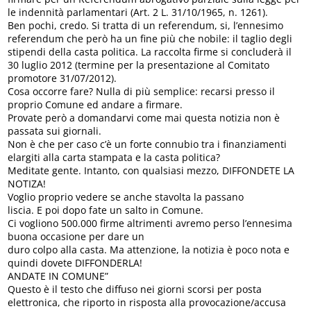
le indennità parlamentari (Art. 2 L. 31/10/1965, n. 1261).
Ben pochi, credo. Si tratta di un referendum, si, l’ennesimo
referendum che però ha un fine più che nobile: il taglio degli
stipendi della casta politica. La raccolta firme si concluderà il
30 luglio 2012 (termine per la presentazione al Comitato
promotore 31/07/2012).
Cosa occorre fare? Nulla di più semplice: recarsi presso il
proprio Comune ed andare a firmare.
Provate però a domandarvi come mai questa notizia non è
passata sui giornali.
Non è che per caso c’è un forte connubio tra i finanziamenti
elargiti alla carta stampata e la casta politica?
Meditate gente. Intanto, con qualsiasi mezzo, DIFFONDETE LA
NOTIZA!
Voglio proprio vedere se anche stavolta la passano
liscia. E poi dopo fate un salto in Comune.
Ci vogliono 500.000 firme altrimenti avremo perso l’ennesima
buona occasione per dare un
duro colpo alla casta. Ma attenzione, la notizia è poco nota e
quindi dovete DIFFONDERLA!
ANDATE IN COMUNE”
Questo è il testo che diffuso nei giorni scorsi per posta
elettronica, che riporto in risposta alla provocazione/accusa