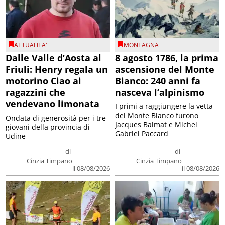
ATTUALITA'
MONTAGNA
Dalle Valle d’Aosta al
8 agosto 1786, la prima
Friuli: Henry regala un
ascensione del Monte
motorino Ciao ai
Bianco: 240 anni fa
ragazzini che
nasceva l’alpinismo
vendevano limonata
I primi a raggiungere la vetta
del Monte Bianco furono
Ondata di generosità per i tre
Jacques Balmat e Michel
giovani della provincia di
Gabriel Paccard
Udine
di
di
Cinzia Timpano
Cinzia Timpano
il 08/08/2026
il 08/08/2026