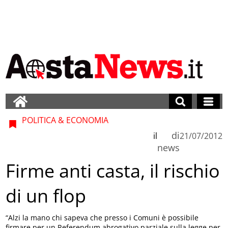
POLITICA & ECONOMIA
di
il
21/07/2012
news
Firme anti casta, il rischio
di un flop
“Alzi la mano chi sapeva che presso i Comuni è possibile
firmare per un Referendum abrogativo parziale sulla legge per