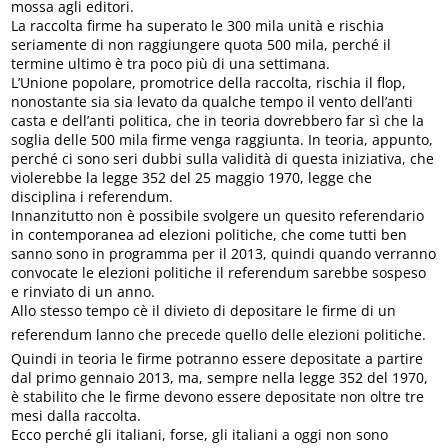
mossa agli editori.
La raccolta firme ha superato le 300 mila unità e rischia
seriamente di non raggiungere quota 500 mila, perché il
termine ultimo è tra poco più di una settimana.
L’Unione popolare, promotrice della raccolta, rischia il flop,
nonostante sia sia levato da qualche tempo il vento dell’anti
casta e dell’anti politica, che in teoria dovrebbero far sì che la
soglia delle 500 mila firme venga raggiunta. In teoria, appunto,
perché ci sono seri dubbi sulla validità di questa iniziativa, che
violerebbe la legge 352 del 25 maggio 1970, legge che
disciplina i referendum.
Innanzitutto non è possibile svolgere un quesito referendario
in contemporanea ad elezioni politiche, che come tutti ben
sanno sono in programma per il 2013, quindi quando verranno
convocate le elezioni politiche il referendum sarebbe sospeso
e rinviato di un anno.
Allo stesso tempo cè il divieto di depositare le firme di un
referendum lanno che precede quello delle elezioni politiche.
Quindi in teoria le firme potranno essere depositate a partire
dal primo gennaio 2013, ma, sempre nella legge 352 del 1970,
è stabilito che le firme devono essere depositate non oltre tre
mesi dalla raccolta.
Ecco perché gli italiani, forse, gli italiani a oggi non sono