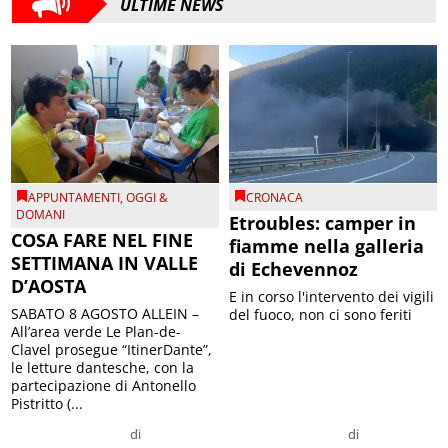
ULTIME NEWS
APPUNTAMENTI
,
OGGI &
CRONACA
DOMANI
Etroubles: camper in
COSA FARE NEL FINE
fiamme nella galleria
SETTIMANA IN VALLE
di Echevennoz
D’AOSTA
E in corso l'intervento dei vigili
SABATO 8 AGOSTO ALLEIN –
del fuoco, non ci sono feriti
All’area verde Le Plan-de-
Clavel prosegue “ItinerDante”,
le letture dantesche, con la
partecipazione di Antonello
Pistritto (...
di
di