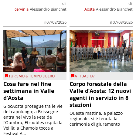
di
di
cervinia
Alessandro Bianchet
Aosta
Alessandro Bianchet
il 07/08/2026
il 07/08/2026
TURISMO & TEMPO LIBERO
ATTUALITA'
Cosa fare nel fine
Corpo forestale della
settimana in Valle
Valle d’Aosta: 12 nuovi
d’Aosta
agenti in servizio in 8
stazioni
GiocAosta prosegue tra le vie
del capoluogo; a Brissogne
Questa mattina, a palazzo
entra nel vivo la Feta de
regionale, si è tenuta la
l’Oumbra; Etroubles ospita la
cerimonia di giuramento
Veillà; a Chamois tocca al
Festival A...