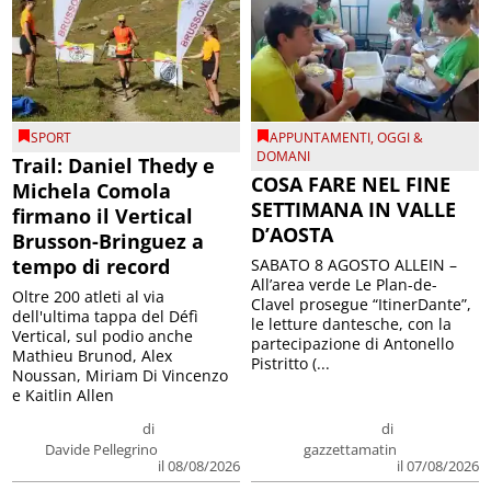
SPORT
APPUNTAMENTI
,
OGGI &
DOMANI
Trail: Daniel Thedy e
COSA FARE NEL FINE
Michela Comola
SETTIMANA IN VALLE
firmano il Vertical
D’AOSTA
Brusson-Bringuez a
tempo di record
SABATO 8 AGOSTO ALLEIN –
All’area verde Le Plan-de-
Oltre 200 atleti al via
Clavel prosegue “ItinerDante”,
dell'ultima tappa del Défì
le letture dantesche, con la
Vertical, sul podio anche
partecipazione di Antonello
Mathieu Brunod, Alex
Pistritto (...
Noussan, Miriam Di Vincenzo
e Kaitlin Allen
di
di
Davide Pellegrino
gazzettamatin
il 08/08/2026
il 07/08/2026