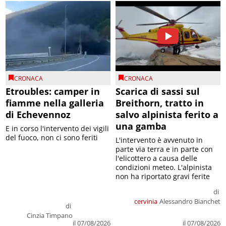
CRONACA
CRONACA
Etroubles: camper in
Scarica di sassi sul
fiamme nella galleria
Breithorn, tratto in
di Echevennoz
salvo alpinista ferito a
una gamba
E in corso l'intervento dei vigili
del fuoco, non ci sono feriti
L'intervento è avvenuto in
parte via terra e in parte con
l'elicottero a causa delle
condizioni meteo. L'alpinista
non ha riportato gravi ferite
di
cervinia
Alessandro Bianchet
di
Cinzia Timpano
il 07/08/2026
il 07/08/2026