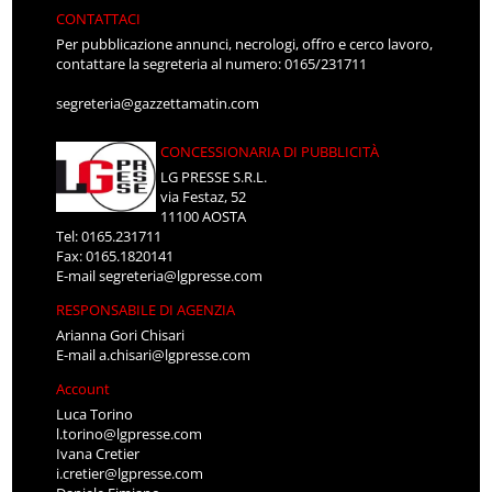
CONTATTACI
Per pubblicazione annunci, necrologi, offro e cerco lavoro,
contattare la segreteria al numero: 0165/231711
segreteria@gazzettamatin.com
CONCESSIONARIA DI PUBBLICITÀ
LG PRESSE S.R.L.
via Festaz, 52
11100 AOSTA
Tel: 0165.231711
Fax: 0165.1820141
E-mail
segreteria@lgpresse.com
RESPONSABILE DI AGENZIA
Arianna Gori Chisari
E-mail
a.chisari@lgpresse.com
Account
Luca Torino
l.torino@lgpresse.com
Ivana Cretier
i.cretier@lgpresse.com