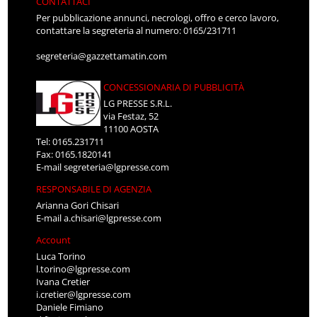
CONTATTACI
Per pubblicazione annunci, necrologi, offro e cerco lavoro,
contattare la segreteria al numero: 0165/231711
segreteria@gazzettamatin.com
CONCESSIONARIA DI PUBBLICITÀ
LG PRESSE S.R.L.
via Festaz, 52
11100 AOSTA
Tel: 0165.231711
Fax: 0165.1820141
E-mail
segreteria@lgpresse.com
RESPONSABILE DI AGENZIA
Arianna Gori Chisari
E-mail
a.chisari@lgpresse.com
Account
Luca Torino
l.torino@lgpresse.com
Ivana Cretier
i.cretier@lgpresse.com
Daniele Fimiano