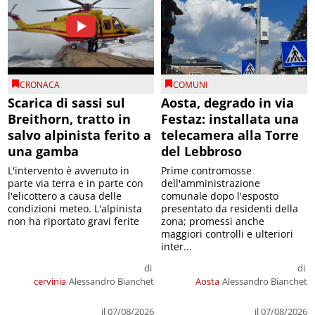
CRONACA
COMUNI
Scarica di sassi sul
Aosta, degrado in via
Breithorn, tratto in
Festaz: installata una
salvo alpinista ferito a
telecamera alla Torre
una gamba
del Lebbroso
L'intervento è avvenuto in
Prime contromosse
parte via terra e in parte con
dell'amministrazione
l'elicottero a causa delle
comunale dopo l'esposto
condizioni meteo. L'alpinista
presentato da residenti della
non ha riportato gravi ferite
zona; promessi anche
maggiori controlli e ulteriori
inter...
di
di
cervinia
Alessandro Bianchet
Aosta
Alessandro Bianchet
il 07/08/2026
il 07/08/2026