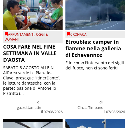
APPUNTAMENTI
,
OGGI &
CRONACA
DOMANI
Etroubles: camper in
COSA FARE NEL FINE
fiamme nella galleria
SETTIMANA IN VALLE
di Echevennoz
D’AOSTA
E in corso l'intervento dei vigili
SABATO 8 AGOSTO ALLEIN –
del fuoco, non ci sono feriti
All’area verde Le Plan-de-
Clavel prosegue “ItinerDante”,
le letture dantesche, con la
partecipazione di Antonello
Pistritto (...
di
di
gazzettamatin
Cinzia Timpano
il 07/08/2026
il 07/08/2026