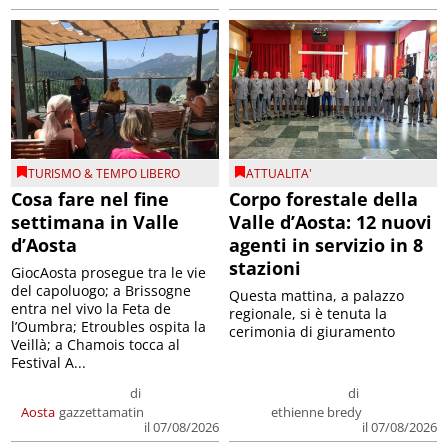
TURISMO & TEMPO LIBERO
ATTUALITA'
Cosa fare nel fine
Corpo forestale della
settimana in Valle
Valle d’Aosta: 12 nuovi
d’Aosta
agenti in servizio in 8
stazioni
GiocAosta prosegue tra le vie
del capoluogo; a Brissogne
Questa mattina, a palazzo
entra nel vivo la Feta de
regionale, si è tenuta la
l’Oumbra; Etroubles ospita la
cerimonia di giuramento
Veillà; a Chamois tocca al
Festival A...
di
di
Aosta
gazzettamatin
ethienne bredy
il 07/08/2026
il 07/08/2026