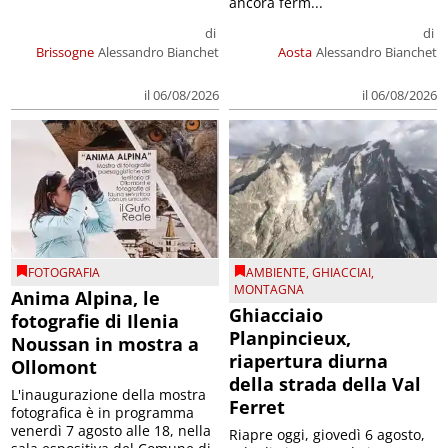
ancora ferm...
di
di
Brissogne
Alessandro Bianchet
Aosta
Alessandro Bianchet
il 06/08/2026
il 06/08/2026
FOTOGRAFIA
AMBIENTE
,
GHIACCIAI
,
MONTAGNA
Anima Alpina, le
Ghiacciaio
fotografie di Ilenia
Planpincieux,
Noussan in mostra a
riapertura diurna
Ollomont
della strada della Val
L'inaugurazione della mostra
Ferret
fotografica è in programma
venerdì 7 agosto alle 18, nella
Riapre oggi, giovedì 6 agosto,