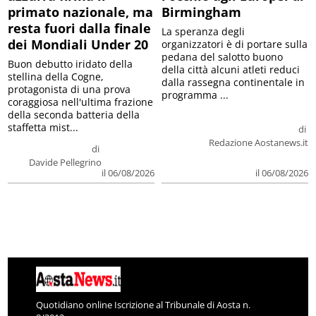
primato nazionale, ma
Birmingham
resta fuori dalla finale
La speranza degli
dei Mondiali Under 20
organizzatori è di portare sulla
pedana del salotto buono
Buon debutto iridato della
della città alcuni atleti reduci
stellina della Cogne,
dalla rassegna continentale in
protagonista di una prova
programma ...
coraggiosa nell'ultima frazione
della seconda batteria della
staffetta mist...
di
Redazione Aostanews.it
di
Davide Pellegrino
il 06/08/2026
il 06/08/2026
Quotidiano online Iscrizione al Tribunale di Aosta n.