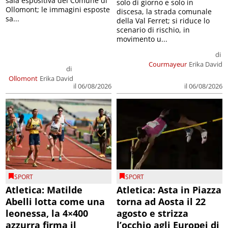
sala espositiva del Comune di
solo di giorno e solo in
Ollomont; le immagini esposte
discesa, la strada comunale
sa...
della Val Ferret; si riduce lo
scenario di rischio, in
movimento u...
di
Courmayeur
Erika David
di
Ollomont
Erika David
il 06/08/2026
il 06/08/2026
SPORT
SPORT
Atletica: Matilde
Atletica: Asta in Piazza
Abelli lotta come una
torna ad Aosta il 22
leonessa, la 4×400
agosto e strizza
azzurra firma il
l’occhio agli Europei di