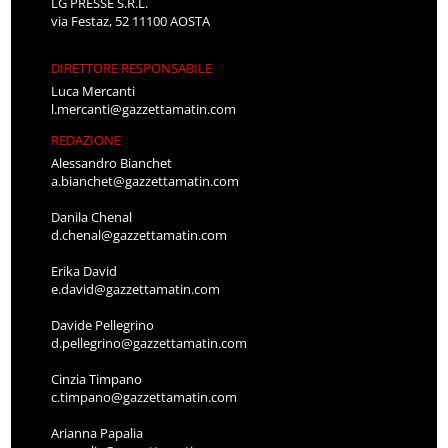
LG PRESSE S.R.L.
via Festaz, 52 11100 AOSTA
DIRETTORE RESPONSABILE
Luca Mercanti
l.mercanti@gazzettamatin.com
REDAZIONE
Alessandro Bianchet
a.bianchet@gazzettamatin.com
Danila Chenal
d.chenal@gazzettamatin.com
Erika David
e.david@gazzettamatin.com
Davide Pellegrino
d.pellegrino@gazzettamatin.com
Cinzia Timpano
c.timpano@gazzettamatin.com
Arianna Papalia