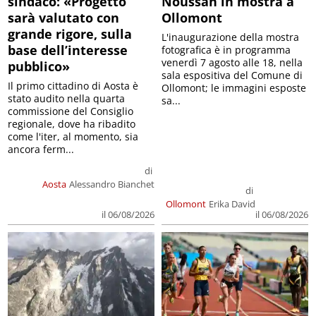
sindaco: «Progetto
Noussan in mostra a
sarà valutato con
Ollomont
grande rigore, sulla
L'inaugurazione della mostra
base dell’interesse
fotografica è in programma
venerdì 7 agosto alle 18, nella
pubblico»
sala espositiva del Comune di
Il primo cittadino di Aosta è
Ollomont; le immagini esposte
stato audito nella quarta
sa...
commissione del Consiglio
regionale, dove ha ribadito
come l'iter, al momento, sia
ancora ferm...
di
Aosta
Alessandro Bianchet
di
Ollomont
Erika David
il 06/08/2026
il 06/08/2026