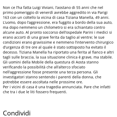
Non ce l’ha fatta Luigi Viviani, l’aostano di 55 anni che nel
primo pomeriggio di venerdì avrebbe aggredito in via Parigi
163 con un coltello la vicina di casa Tiziana Manella, 49 anni.
L’uomo, dopo l’aggressione, era fuggito a bordo della sua auto,
ma dopo nemmeno un chilometro si era schiantato contro
alcune auto. Al pronto soccorso dell’ospedale Parini i medici si
erano accorti di una grave ferita da taglio al ventre; le sue
condizioni erano gravissime e nemmeno l’intervento chirurgico
d’urgenza di tre ore al quale è stato sottoposto ha evitato il
decesso. Tiziana Manella ha riportato una ferita al fianco e altri
tagli sulle braccia, la sua situazione clinica è grave, ma stabile.
Gli uomini della Mobile della questura di Aosta stanno
verificando la possibilità che all’alterco sfociato
nell’aggressione fosse presente una terza persona. Gli
investigatori stanno sentendo i parenti della donna, che
potrebbe essere ascoltata nelle prossime ore.
Per i vicini di casa è una tragedia annunciata. Pare che infatti
che tra i due le liti fossero frequenti.
Condividi