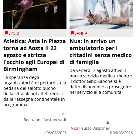
SPORT
SANITÀ
Atletica: Asta in Piazza
Nus: in arrivo un
torna ad Aosta il 22
ambulatorio per i
agosto e strizza
cittadini senza medico
l’occhio agli Europei di
di famiglia
Birmingham
Da venerdì 7 agosto attivo il
nuovo servizio medico, mentre
La speranza degli
il dottor Gino Sapone si è
organizzatori è di portare sulla
detto disponibile a proseguire
pedana del salotto buono
nel servizio alla comunità
della città alcuni atleti reduci
dalla rassegna continentale in
programma ...
di
Redazione Aostanews.it
di
Nus
Fausto Vassoney
il 06/08/2026
il 06/08/2026