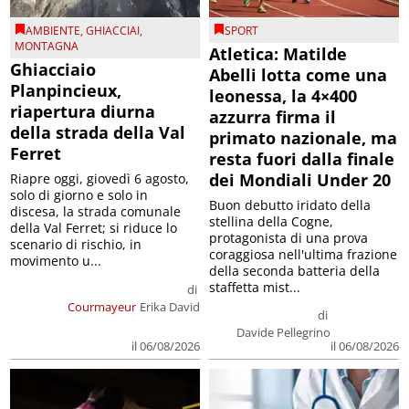
AMBIENTE
,
GHIACCIAI
,
SPORT
MONTAGNA
Atletica: Matilde
Ghiacciaio
Abelli lotta come una
Planpincieux,
leonessa, la 4×400
riapertura diurna
azzurra firma il
della strada della Val
primato nazionale, ma
Ferret
resta fuori dalla finale
dei Mondiali Under 20
Riapre oggi, giovedì 6 agosto,
solo di giorno e solo in
Buon debutto iridato della
discesa, la strada comunale
stellina della Cogne,
della Val Ferret; si riduce lo
protagonista di una prova
scenario di rischio, in
coraggiosa nell'ultima frazione
movimento u...
della seconda batteria della
staffetta mist...
di
Courmayeur
Erika David
di
Davide Pellegrino
il 06/08/2026
il 06/08/2026