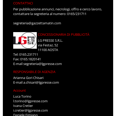
CONTATTACI
Per pubblicazione annunci, necrologi, offro e cerco lavoro,
contattare la segreteria al numero: 0165/231711
segreteria@gazzettamatin.com
CONCESSIONARIA DI PUBBLICITÀ
LG PRESSE S.R.L.
via Festaz, 52
11100 AOSTA
Tel: 0165.231711
Fax: 0165.1820141
E-mail
segreteria@lgpresse.com
RESPONSABILE DI AGENZIA
Arianna Gori Chisari
E-mail
a.chisari@lgpresse.com
Account
Luca Torino
l.torino@lgpresse.com
Ivana Cretier
i.cretier@lgpresse.com
Daniele Fimiano