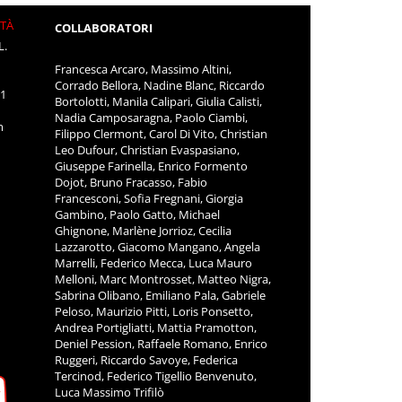
ITÀ
COLLABORATORI
L.
Francesca Arcaro, Massimo Altini,
Corrado Bellora, Nadine Blanc, Riccardo
11
Bortolotti, Manila Calipari, Giulia Calisti,
Nadia Camposaragna, Paolo Ciambi,
m
Filippo Clermont, Carol Di Vito, Christian
Leo Dufour, Christian Evaspasiano,
Giuseppe Farinella, Enrico Formento
Dojot, Bruno Fracasso, Fabio
Francesconi, Sofia Fregnani, Giorgia
Gambino, Paolo Gatto, Michael
Ghignone, Marlène Jorrioz, Cecilia
Lazzarotto, Giacomo Mangano, Angela
Marrelli, Federico Mecca, Luca Mauro
Melloni, Marc Montrosset, Matteo Nigra,
Sabrina Olibano, Emiliano Pala, Gabriele
Peloso, Maurizio Pitti, Loris Ponsetto,
Andrea Portigliatti, Mattia Pramotton,
Deniel Pession, Raffaele Romano, Enrico
Ruggeri, Riccardo Savoye, Federica
Tercinod, Federico Tigellio Benvenuto,
Luca Massimo Trifilò