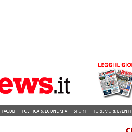
TTACOLI
POLITICA & ECONOMIA
SPORT
TURISMO & EVENTI
C