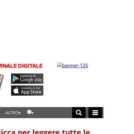
ALTRO
licca per leggere tutte le