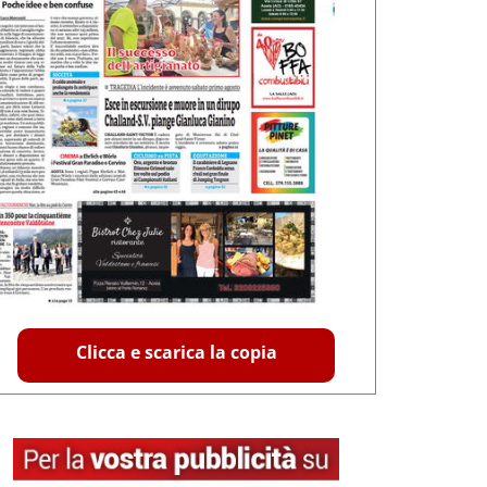
Clicca e scarica la copia