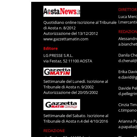
DIRETTOR
Luca Merc
l.mercant
Quotidiano online Iscrizione al Tribunale
di Aosta n. 8/2012
REDAZIO
Autorizzazione del 13/12/2012
Alessandr
www.gazzettamatin.com
a.bianche
Editore
Danila Ch
LG PRESSE S.R.L.
d.chenal@
via Festaz, 52 11100 AOSTA
Erika Davi
e.david@g
Settimanale del Lunedì. Iscrizione al
Tribunale di Aosta n. 9/2002
Davide Pel
Autorizzazione del 20/05/2002
d.pellegr
Cinzia Ti
c.timpan
Settimanale del Sabato. Iscrizione al
Tribunale di Aosta n.4 del 4/10/2016
Arianna P
a.papalia
REDAZIONE