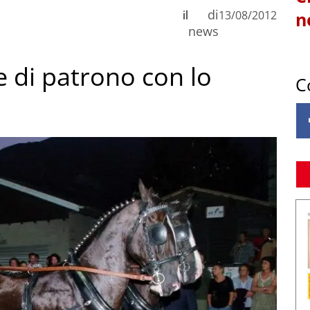
di
il
13/08/2012
n
news
e di patrono con lo
C