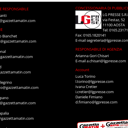
CONCESSIONARIA DI PUBBLIC
E RESPONSABILE
LG PRESSE S.R.
anti
via Festaz, 52
i@gazzettamatin.com
11100 AOSTA
NE
Tel: 0165.2317
Fax: 0165.1820141
o Bianchet
E-mail
segreteria@lgpresse.co
t@gazzettamatin.com
RESPONSABILE DI AGENZIA
enal
Arianna Gori Chisari
gazzettamatin.com
E-mail
a.chisari@lgpresse.com
d
Account
azzettamatin.com
Luca Torino
l.torino@lgpresse.com
legrino
Ivana Cretier
ino@gazzettamatin.com
i.cretier@lgpresse.com
Daniele Fimiano
mpano
d.fimiano@lgpresse.com
o@gazzettamatin.com
apalia
@gazzettamatin.com