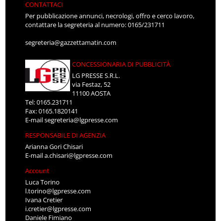
CONTATTACI
Per pubblicazione annunci, necrologi, offro e cerco lavoro,
contattare la segreteria al numero: 0165/231711
segreteria@gazzettamatin.com
CONCESSIONARIA DI PUBBLICITÀ
LG PRESSE S.R.L.
via Festaz, 52
11100 AOSTA
Tel: 0165.231711
Fax: 0165.1820141
E-mail
segreteria@lgpresse.com
RESPONSABILE DI AGENZIA
Arianna Gori Chisari
E-mail
a.chisari@lgpresse.com
Account
Luca Torino
l.torino@lgpresse.com
Ivana Cretier
i.cretier@lgpresse.com
Daniele Fimiano