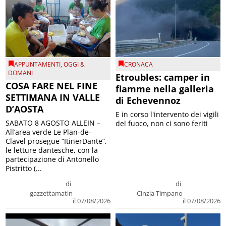
APPUNTAMENTI
,
OGGI &
CRONACA
DOMANI
Etroubles: camper in
COSA FARE NEL FINE
fiamme nella galleria
SETTIMANA IN VALLE
di Echevennoz
D’AOSTA
E in corso l'intervento dei vigili
SABATO 8 AGOSTO ALLEIN –
del fuoco, non ci sono feriti
All’area verde Le Plan-de-
Clavel prosegue “ItinerDante”,
le letture dantesche, con la
partecipazione di Antonello
Pistritto (...
di
di
gazzettamatin
Cinzia Timpano
il 07/08/2026
il 07/08/2026