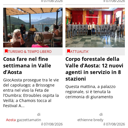
il 07/08/2026
il 07/08/2026
TURISMO & TEMPO LIBERO
ATTUALITA'
Cosa fare nel fine
Corpo forestale della
settimana in Valle
Valle d’Aosta: 12 nuovi
d’Aosta
agenti in servizio in 8
stazioni
GiocAosta prosegue tra le vie
del capoluogo; a Brissogne
Questa mattina, a palazzo
entra nel vivo la Feta de
regionale, si è tenuta la
l’Oumbra; Etroubles ospita la
cerimonia di giuramento
Veillà; a Chamois tocca al
Festival A...
di
di
Aosta
gazzettamatin
ethienne bredy
il 07/08/2026
il 07/08/2026