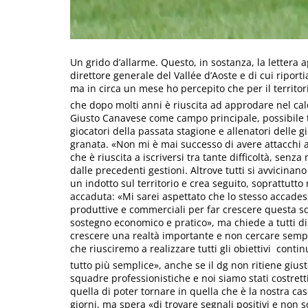
Un grido d’allarme. Questo, in sostanza, la lettera 
direttore generale del Vallée d’Aoste e di cui ripor
ma in circa un mese ho percepito che per il territor
che dopo molti anni è riuscita ad approdare nel cal
Giusto Canavese come campo principale, possibile tr
giocatori della passata stagione e allenatori delle 
granata. «Non mi è mai successo di avere attacchi a 
che è riuscita a iscriversi tra tante difficoltà, senza 
dalle precedenti gestioni. Altrove tutti si avvicinan
un indotto sul territorio e crea seguito, soprattut
accaduta: «Mi sarei aspettato che lo stesso accadesse
produttive e commerciali per far crescere questa 
sostegno economico e pratico», ma chiede a tutti di
crescere una realtà importante e non cercare sempr
che riusciremo a realizzare tutti gli obiettivi  cont
tutto più semplice», anche se il dg non ritiene giust
squadre professionistiche e noi siamo stati costret
quella di poter tornare in quella che è la nostra ca
giorni, ma spera «di trovare segnali positivi e non so