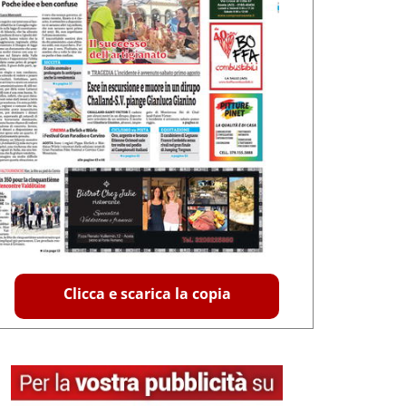
Clicca e scarica la copia