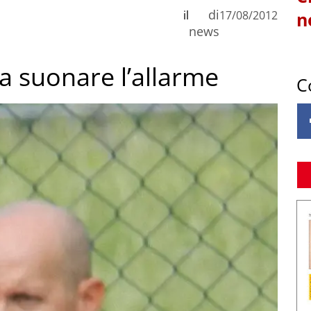
di
il
17/08/2012
n
news
 fa suonare l’allarme
C