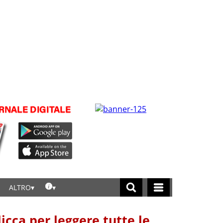
ALTRO
licca per leggere tutte le