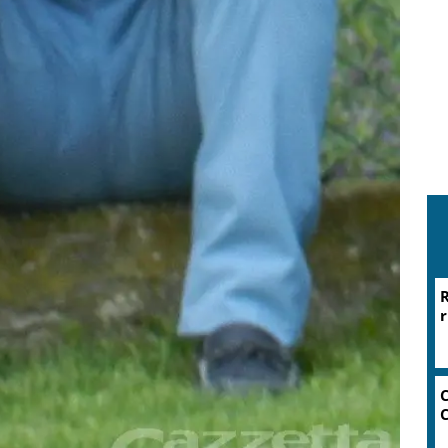
R
r
C
C