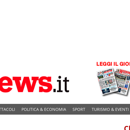
TTACOLI
POLITICA & ECONOMIA
SPORT
TURISMO & EVENTI
C