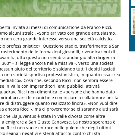
aperta inviata ai mezzi di comunicazione da Franco Ricci,
tiamo alcuni stralci. «Sono arrivato con grande entusiasmo,
io non cera grande interesse verso una società calcistica
cio professionistico». Questione stadio, trasferimento a San
asferimento delle formazioni giovanili, rivendicazioni di
giovanili; tutto questo non sembra andar giù alla dirigenza
360° – si legge ancora nella missiva -, verso una società
nessun aiuto del territorio e saldando tutti i debiti lasciati
o a una società sportiva professionistica, in quanto essa crea
to mediatico». Cosa che, secondo Ricci, non sembra essere
 in Valle con imprenditori, enti pubblici, attività
squadra». Ricci non dimentica le «persone che hanno dato
 «rimboccarsi le maniche e cominciare a collaborare per far
e di distruggere quanto realizzato finora». «Non vuol dire
inua ancora Ricci -, ma ci proveremo; se ci saranno aiuti sarà
o che «la Juventus è stata in Valle d’Aosta come altre
ti a emigrare a San Giusto Canavese. La nostra speranza è
sa». Ricci non vuole entrare nelle polemiche degli ultimi
lo segnali negativi e sterili attacchi contro chi sta