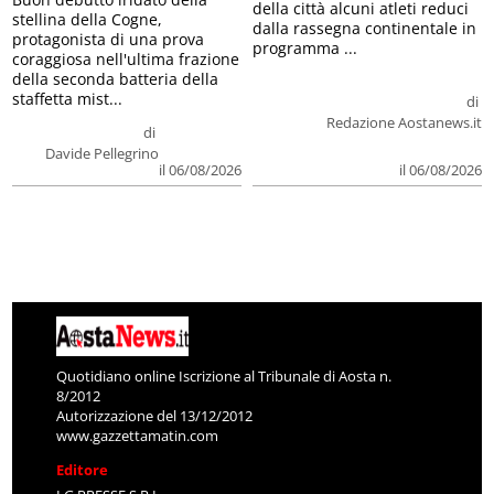
della città alcuni atleti reduci
stellina della Cogne,
dalla rassegna continentale in
protagonista di una prova
programma ...
coraggiosa nell'ultima frazione
della seconda batteria della
staffetta mist...
di
Redazione Aostanews.it
di
Davide Pellegrino
il 06/08/2026
il 06/08/2026
Quotidiano online Iscrizione al Tribunale di Aosta n.
8/2012
Autorizzazione del 13/12/2012
www.gazzettamatin.com
Editore