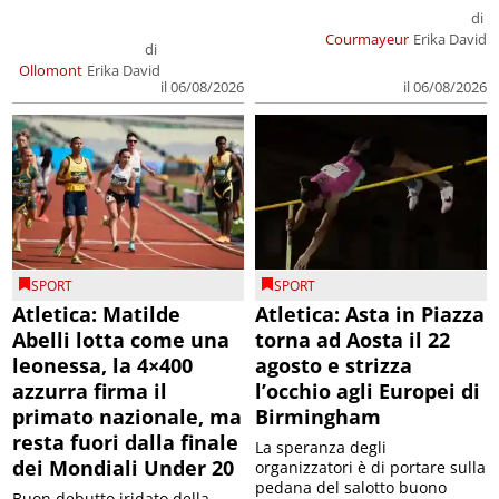
di
Courmayeur
Erika David
di
Ollomont
Erika David
il 06/08/2026
il 06/08/2026
SPORT
SPORT
Atletica: Matilde
Atletica: Asta in Piazza
Abelli lotta come una
torna ad Aosta il 22
leonessa, la 4×400
agosto e strizza
azzurra firma il
l’occhio agli Europei di
primato nazionale, ma
Birmingham
resta fuori dalla finale
La speranza degli
dei Mondiali Under 20
organizzatori è di portare sulla
pedana del salotto buono
Buon debutto iridato della