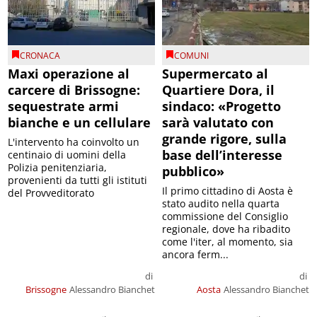
CRONACA
COMUNI
Maxi operazione al
Supermercato al
carcere di Brissogne:
Quartiere Dora, il
sequestrate armi
sindaco: «Progetto
bianche e un cellulare
sarà valutato con
grande rigore, sulla
L'intervento ha coinvolto un
base dell’interesse
centinaio di uomini della
Polizia penitenziaria,
pubblico»
provenienti da tutti gli istituti
Il primo cittadino di Aosta è
del Provveditorato
stato audito nella quarta
commissione del Consiglio
regionale, dove ha ribadito
come l'iter, al momento, sia
ancora ferm...
di
di
Brissogne
Alessandro Bianchet
Aosta
Alessandro Bianchet