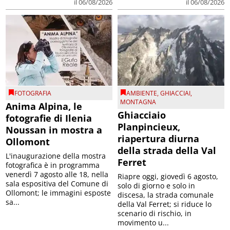
il 06/08/2026
il 06/08/2026
FOTOGRAFIA
AMBIENTE
,
GHIACCIAI
,
MONTAGNA
Anima Alpina, le
Ghiacciaio
fotografie di Ilenia
Planpincieux,
Noussan in mostra a
riapertura diurna
Ollomont
della strada della Val
L'inaugurazione della mostra
Ferret
fotografica è in programma
venerdì 7 agosto alle 18, nella
Riapre oggi, giovedì 6 agosto,
sala espositiva del Comune di
solo di giorno e solo in
Ollomont; le immagini esposte
discesa, la strada comunale
sa...
della Val Ferret; si riduce lo
scenario di rischio, in
movimento u...