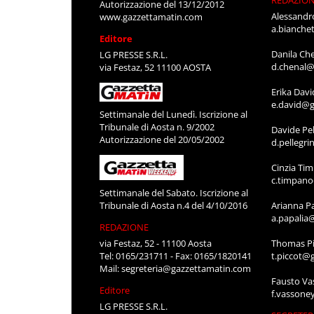
Autorizzazione del 13/12/2012
Alessandr
www.gazzettamatin.com
a.bianche
Editore
Danila Ch
LG PRESSE S.R.L.
d.chenal@
via Festaz, 52 11100 AOSTA
Erika Davi
e.david@g
Settimanale del Lunedì. Iscrizione al
Tribunale di Aosta n. 9/2002
Davide Pel
Autorizzazione del 20/05/2002
d.pellegr
Cinzia Ti
c.timpan
Settimanale del Sabato. Iscrizione al
Tribunale di Aosta n.4 del 4/10/2016
Arianna P
a.papalia
REDAZIONE
via Festaz, 52 - 11100 Aosta
Thomas Pi
Tel: 0165/231711 - Fax: 0165/1820141
t.piccot@
Mail:
segreteria@gazzettamatin.com
Fausto Va
Editore
f.vassone
LG PRESSE S.R.L.