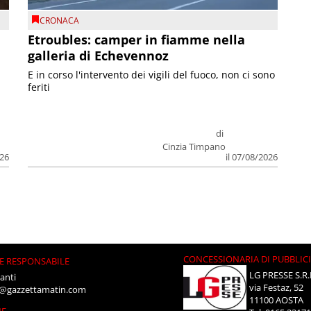
CRONACA
Etroubles: camper in fiamme nella
galleria di Echevennoz
E in corso l'intervento dei vigili del fuoco, non ci sono
feriti
di
Cinzia Timpano
026
il 07/08/2026
CONCESSIONARIA DI PUBBLIC
E RESPONSABILE
LG PRESSE S.R.
anti
via Festaz, 52
i@gazzettamatin.com
11100 AOSTA
NE