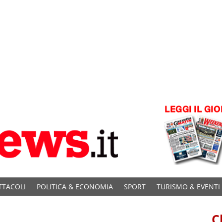
TTACOLI
POLITICA & ECONOMIA
SPORT
TURISMO & EVENTI
C