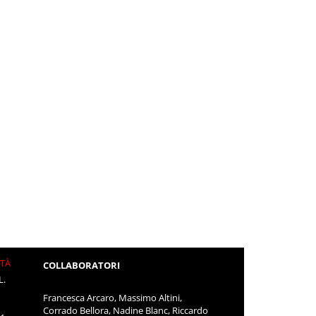
ITÀ
COLLABORATORI
L.
Francesca Arcaro, Massimo Altini,
Corrado Bellora, Nadine Blanc, Riccardo