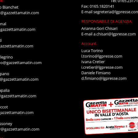
Tel: 0165.2317
Fax: 0165.1820141
o Bianchet
E-mail
segreteria@lgpresse.co
t@gazzettamatin.com
RESPONSABILE DI AGENZIA
enal
Arianna Gori Chisari
gazzettamatin.com
E-mail
a.chisari@lgpresse.com
d
Account
azzettamatin.com
Luca Torino
l.torino@lgpresse.com
legrino
Ivana Cretier
ino@gazzettamatin.com
i.cretier@lgpresse.com
Daniele Fimiano
mpano
d.fimiano@lgpresse.com
o@gazzettamatin.com
apalia
@gazzettamatin.com
ccot
gazzettamatin.com
ssoney
y@gazzettamatin.com