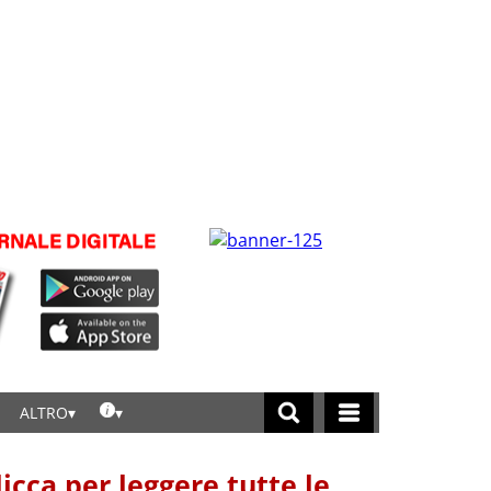
ALTRO
licca per leggere tutte le