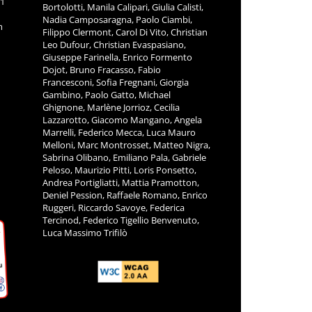
11
Bortolotti, Manila Calipari, Giulia Calisti,
Nadia Camposaragna, Paolo Ciambi,
m
Filippo Clermont, Carol Di Vito, Christian
Leo Dufour, Christian Evaspasiano,
Giuseppe Farinella, Enrico Formento
Dojot, Bruno Fracasso, Fabio
Francesconi, Sofia Fregnani, Giorgia
Gambino, Paolo Gatto, Michael
Ghignone, Marlène Jorrioz, Cecilia
Lazzarotto, Giacomo Mangano, Angela
Marrelli, Federico Mecca, Luca Mauro
Melloni, Marc Montrosset, Matteo Nigra,
Sabrina Olibano, Emiliano Pala, Gabriele
Peloso, Maurizio Pitti, Loris Ponsetto,
Andrea Portigliatti, Mattia Pramotton,
Deniel Pession, Raffaele Romano, Enrico
Ruggeri, Riccardo Savoye, Federica
Tercinod, Federico Tigellio Benvenuto,
Luca Massimo Trifilò