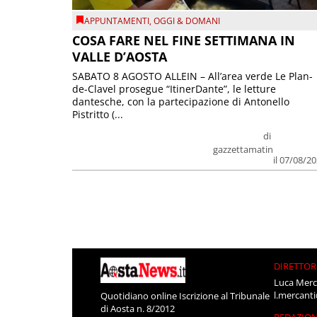
APPUNTAMENTI
,
OGGI & DOMANI
COSA FARE NEL FINE SETTIMANA IN
VALLE D’AOSTA
SABATO 8 AGOSTO ALLEIN – All’area verde Le Plan-
de-Clavel prosegue “ItinerDante”, le letture
dantesche, con la partecipazione di Antonello
Pistritto (...
di
gazzettamatin
il 07/08/2
DIRETTOR
Luca Merc
l.mercant
Quotidiano online Iscrizione al Tribunale
di Aosta n. 8/2012
REDAZIO