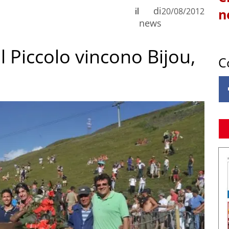
di
il
20/08/2012
n
news
al Piccolo vincono Bijou,
C