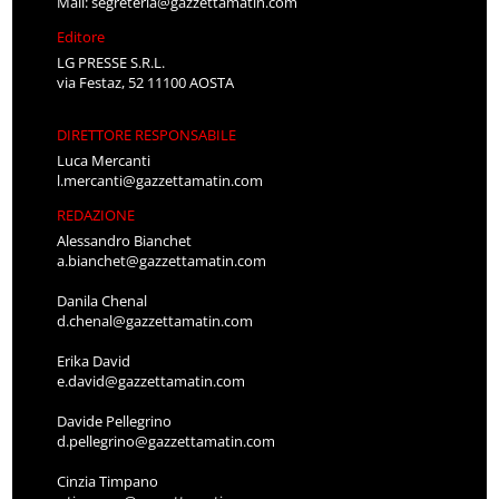
Mail:
segreteria@gazzettamatin.com
Editore
LG PRESSE S.R.L.
via Festaz, 52 11100 AOSTA
DIRETTORE RESPONSABILE
Luca Mercanti
l.mercanti@gazzettamatin.com
REDAZIONE
Alessandro Bianchet
a.bianchet@gazzettamatin.com
Danila Chenal
d.chenal@gazzettamatin.com
Erika David
e.david@gazzettamatin.com
Davide Pellegrino
d.pellegrino@gazzettamatin.com
Cinzia Timpano