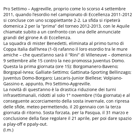
Pro Settimo – Aygreville, proprio come lo scorso 4 settembre
2011, quando l’esordio nel campionato di Eccellenza 2011-2012
si concluse con uno scoppiettante 2-2. La sfida si ripeterà
domenica 2 per la “prima” del torneo 2012-2013, con le Aquile
chiamate subito a un confronto con una delle annunciate
grandi del girone A di Eccellenza.
La squadra di mister Benedetti, eliminata al primo turno di
Coppa Italia dall’Ivrea (1-0) rafanno il loro esordio tra le mure
amiche – che quest’anno sarà il “Rini” di Villeneuve – domenica
9 settembre alle 15 contro la neo promossa Juventus Domo.
Questa la prima giornata (ore 15): Borgomanero-Baveno;
Borgopal-Ivrea; Galliate-Settimo; Gattinata-Sporting Bellinzago;
Juventus Domo-Borgaro; Lascaris-Junior Biellese; Volpiano-
Gassino e, appunto, Pro Settimo-Aygreville.
La novità di quest’anno è la drastica riduzione dei turni
infrasettimanali, ridotti al solo 1° novembre (10a giornata) e al
conseguente accorciamento della sosta invernale, con ripresa
delle sfide, meteo permettendo, il 20 gennaio con la terza
giornata di ritorno. Sosta forzata, per la Pasqua, il 31 marzo e
conclusione della fase regolare il 21 aprile, per poi dare spazio
a play-off e ppaly-out.
(l.m.)