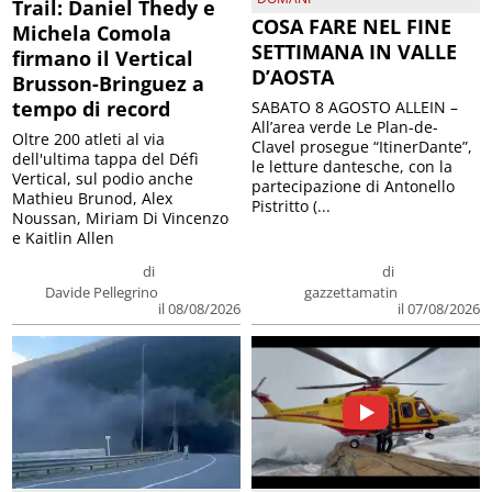
Trail: Daniel Thedy e
COSA FARE NEL FINE
Michela Comola
SETTIMANA IN VALLE
firmano il Vertical
D’AOSTA
Brusson-Bringuez a
tempo di record
SABATO 8 AGOSTO ALLEIN –
All’area verde Le Plan-de-
Oltre 200 atleti al via
Clavel prosegue “ItinerDante”,
dell'ultima tappa del Défì
le letture dantesche, con la
Vertical, sul podio anche
partecipazione di Antonello
Mathieu Brunod, Alex
Pistritto (...
Noussan, Miriam Di Vincenzo
e Kaitlin Allen
di
di
Davide Pellegrino
gazzettamatin
il 08/08/2026
il 07/08/2026