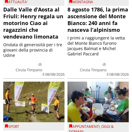
ATTUALITA'
MONTAGNA
Dalle Valle d’Aosta al
8 agosto 1786, la prima
Friuli: Henry regala un
ascensione del Monte
motorino Ciao ai
Bianco: 240 anni fa
ragazzini che
nasceva l’alpinismo
vendevano limonata
I primi a raggiungere la vetta
del Monte Bianco furono
Ondata di generosità per i tre
Jacques Balmat e Michel
giovani della provincia di
Gabriel Paccard
Udine
di
di
Cinzia Timpano
Cinzia Timpano
il 08/08/2026
il 08/08/2026
SPORT
APPUNTAMENTI
,
OGGI &
DOMANI