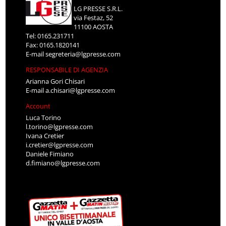
LG PRESSE S.R.L.
via Festaz, 52
11100 AOSTA
Tel: 0165.231711
Fax: 0165.1820141
E-mail
segreteria@lgpresse.com
RESPONSABILE DI AGENZIA
Arianna Gori Chisari
E-mail
a.chisari@lgpresse.com
Account
Luca Torino
l.torino@lgpresse.com
Ivana Cretier
i.cretier@lgpresse.com
Daniele Fimiano
d.fimiano@lgpresse.com