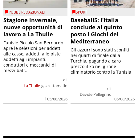
PUBBLIREDAZIONALI
SPORT
Stagione invernale,
Baseball5: l’Italia
nuove opportunità di
conclude al quinto
lavoro a La Thuile
posto i Giochi del
Mediterraneo
Funivie Piccolo San Bernardo
apre le selezioni per addetti
Gli azzurri sono stati sconfitti
alle casse, addetti alle piste,
nei quarti di finale dalla
addetti agli impianti,
Turchia, pagando a caro
conduttori e meccanici di
prezzo il ko nel girone
mezzi batt...
eliminatorio contro la Tunisia
di
La Thuile
gazzettamatin
di
Davide Pellegrino
il 05/08/2026
il 05/08/2026