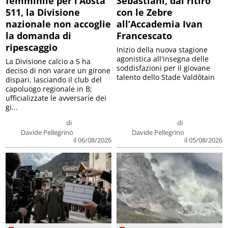
femminile per l’Aosta
Sebastiani, dal ritiro
511, la Divisione
con le Zebre
nazionale non accoglie
all’Accademia Ivan
la domanda di
Francescato
ripescaggio
Inizio della nuova stagione
agonistica all'insegna delle
La Divisione calcio a 5 ha
soddisfazioni per il giovane
deciso di non varare un girone
talento dello Stade Valdôtain
dispari, lasciando il club del
capoluogo regionale in B;
ufficializzate le avversarie dei
gi...
di
di
Davide Pellegrino
Davide Pellegrino
il 06/08/2026
il 05/08/2026