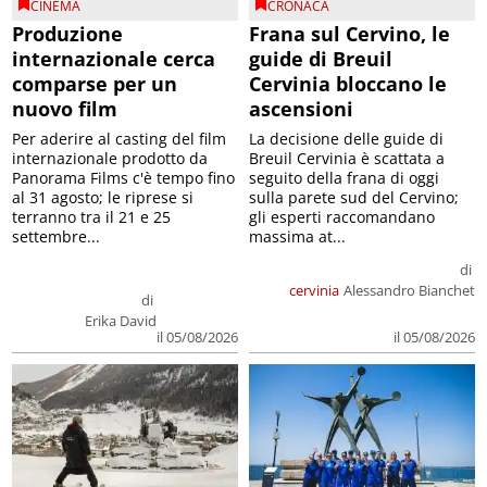
CINEMA
CRONACA
Produzione
Frana sul Cervino, le
internazionale cerca
guide di Breuil
comparse per un
Cervinia bloccano le
nuovo film
ascensioni
Per aderire al casting del film
La decisione delle guide di
internazionale prodotto da
Breuil Cervinia è scattata a
Panorama Films c'è tempo fino
seguito della frana di oggi
al 31 agosto; le riprese si
sulla parete sud del Cervino;
terranno tra il 21 e 25
gli esperti raccomandano
settembre...
massima at...
di
cervinia
Alessandro Bianchet
di
Erika David
il 05/08/2026
il 05/08/2026