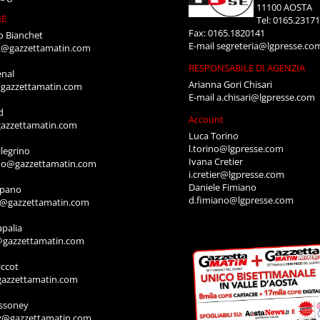
11100 AOSTA
NE
Tel: 0165.2317
Fax: 0165.1820141
o Bianchet
E-mail
segreteria@lgpresse.co
t@gazzettamatin.com
RESPONSABILE DI AGENZIA
enal
Arianna Gori Chisari
gazzettamatin.com
E-mail
a.chisari@lgpresse.com
d
Account
azzettamatin.com
Luca Torino
l.torino@lgpresse.com
legrino
Ivana Cretier
ino@gazzettamatin.com
i.cretier@lgpresse.com
Daniele Fimiano
mpano
d.fimiano@lgpresse.com
o@gazzettamatin.com
apalia
@gazzettamatin.com
ccot
gazzettamatin.com
ssoney
y@gazzettamatin.com