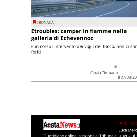
CRONACA
Etroubles: camper in fiamme nella
galleria di Echevennoz
E in corso l'intervento dei vigili del fuoco, non ci so
feriti
di
Cinzia Timpano
il 07/08/2
DIRETTOR
Luca Merc
l.mercant
Quotidiano online Iscrizione al Tribunale