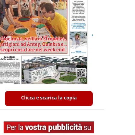
Clicca e scarica la copia