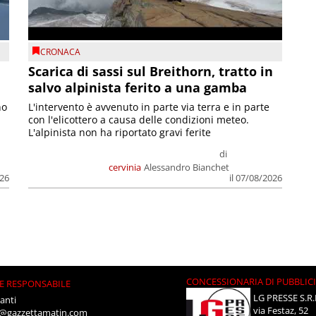
CRONACA
Scarica di sassi sul Breithorn, tratto in
salvo alpinista ferito a una gamba
no
L'intervento è avvenuto in parte via terra e in parte
con l'elicottero a causa delle condizioni meteo.
L'alpinista non ha riportato gravi ferite
di
cervinia
Alessandro Bianchet
026
il 07/08/2026
CONCESSIONARIA DI PUBBLIC
E RESPONSABILE
LG PRESSE S.R.
anti
via Festaz, 52
i@gazzettamatin.com