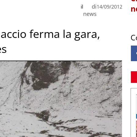
di
il
14/09/2012
n
news
iaccio ferma la gara,
C
es