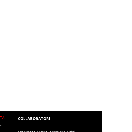
ITÀ
COLLABORATORI
L.
Francesca Arcaro, Massimo Altini,