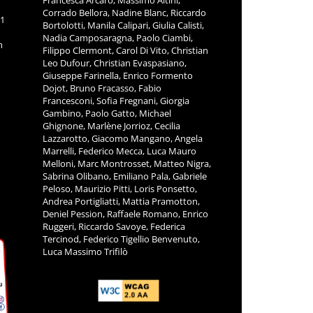
Corrado Bellora, Nadine Blanc, Riccardo
11
Bortolotti, Manila Calipari, Giulia Calisti,
Nadia Camposaragna, Paolo Ciambi,
m
Filippo Clermont, Carol Di Vito, Christian
Leo Dufour, Christian Evaspasiano,
Giuseppe Farinella, Enrico Formento
Dojot, Bruno Fracasso, Fabio
Francesconi, Sofia Fregnani, Giorgia
Gambino, Paolo Gatto, Michael
Ghignone, Marlène Jorrioz, Cecilia
Lazzarotto, Giacomo Mangano, Angela
Marrelli, Federico Mecca, Luca Mauro
Melloni, Marc Montrosset, Matteo Nigra,
Sabrina Olibano, Emiliano Pala, Gabriele
Peloso, Maurizio Pitti, Loris Ponsetto,
Andrea Portigliatti, Mattia Pramotton,
Deniel Pession, Raffaele Romano, Enrico
Ruggeri, Riccardo Savoye, Federica
Tercinod, Federico Tigellio Benvenuto,
Luca Massimo Trifilò