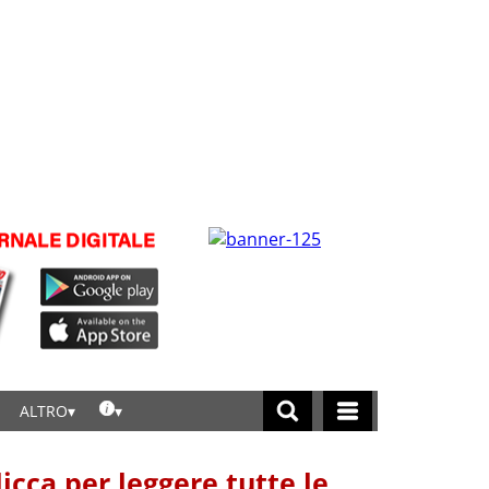
ALTRO
licca per leggere tutte le