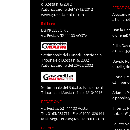
di Aosta n. 8/2012
REDAZIO
Autorizzazione del 13/12/2012
Alessandr
www.gazzettamatin.com
a.bianche
Editore
Danila Ch
LG PRESSE S.R.L.
d.chenal@
via Festaz, 52 11100 AOSTA
Erika Davi
e.david@g
Settimanale del Lunedì. Iscrizione al
Tribunale di Aosta n. 9/2002
Davide Pel
Autorizzazione del 20/05/2002
d.pellegr
Cinzia Ti
c.timpan
Settimanale del Sabato. Iscrizione al
Tribunale di Aosta n.4 del 4/10/2016
Arianna P
a.papalia
REDAZIONE
via Festaz, 52 - 11100 Aosta
Thomas Pi
Tel: 0165/231711 - Fax: 0165/1820141
t.piccot@
Mail:
segreteria@gazzettamatin.com
Fausto Va
Editore
f.vassone