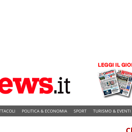
TTACOLI
POLITICA & ECONOMIA
SPORT
TURISMO & EVENTI
C