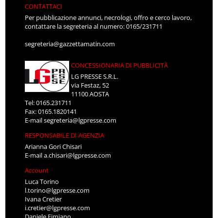
CONTATTACI
Per pubblicazione annunci, necrologi, offro e cerco lavoro,
contattare la segreteria al numero: 0165/231711
segreteria@gazzettamatin.com
CONCESSIONARIA DI PUBBLICITÀ
LG PRESSE S.R.L.
via Festaz, 52
11100 AOSTA
Tel: 0165.231711
Fax: 0165.1820141
E-mail
segreteria@lgpresse.com
RESPONSABILE DI AGENZIA
Arianna Gori Chisari
E-mail
a.chisari@lgpresse.com
Account
Luca Torino
l.torino@lgpresse.com
Ivana Cretier
i.cretier@lgpresse.com
Daniele Fimiano