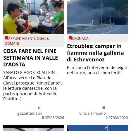
APPUNTAMENTI
,
OGGI &
CRONACA
DOMANI
Etroubles: camper in
COSA FARE NEL FINE
fiamme nella galleria
SETTIMANA IN VALLE
di Echevennoz
D’AOSTA
E in corso l'intervento dei vigili
SABATO 8 AGOSTO ALLEIN –
del fuoco, non ci sono feriti
All’area verde Le Plan-de-
Clavel prosegue “ItinerDante”,
le letture dantesche, con la
partecipazione di Antonello
Pistritto (...
di
di
gazzettamatin
Cinzia Timpano
il 07/08/2026
il 07/08/2026