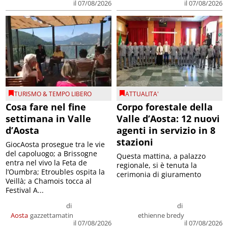
il 07/08/2026
il 07/08/2026
TURISMO & TEMPO LIBERO
ATTUALITA'
Cosa fare nel fine
Corpo forestale della
settimana in Valle
Valle d’Aosta: 12 nuovi
d’Aosta
agenti in servizio in 8
stazioni
GiocAosta prosegue tra le vie
del capoluogo; a Brissogne
Questa mattina, a palazzo
entra nel vivo la Feta de
regionale, si è tenuta la
l’Oumbra; Etroubles ospita la
cerimonia di giuramento
Veillà; a Chamois tocca al
Festival A...
di
di
Aosta
gazzettamatin
ethienne bredy
il 07/08/2026
il 07/08/2026