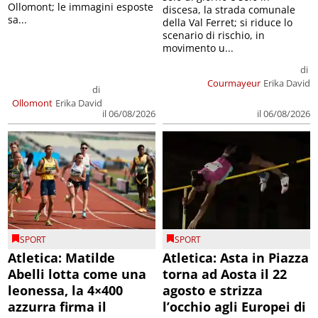
Ollomont; le immagini esposte
discesa, la strada comunale
sa...
della Val Ferret; si riduce lo
scenario di rischio, in
movimento u...
di
Courmayeur
Erika David
di
Ollomont
Erika David
il 06/08/2026
il 06/08/2026
SPORT
SPORT
Atletica: Matilde
Atletica: Asta in Piazza
Abelli lotta come una
torna ad Aosta il 22
leonessa, la 4×400
agosto e strizza
azzurra firma il
l’occhio agli Europei di