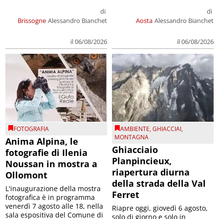
di
di
Brissogne
Alessandro Bianchet
Aosta
Alessandro Bianchet
il 06/08/2026
il 06/08/2026
FOTOGRAFIA
AMBIENTE
,
GHIACCIAI
,
MONTAGNA
Anima Alpina, le
Ghiacciaio
fotografie di Ilenia
Planpincieux,
Noussan in mostra a
riapertura diurna
Ollomont
della strada della Val
L'inaugurazione della mostra
Ferret
fotografica è in programma
venerdì 7 agosto alle 18, nella
Riapre oggi, giovedì 6 agosto,
sala espositiva del Comune di
solo di giorno e solo in