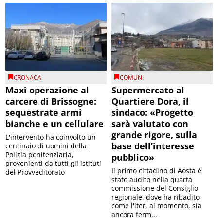
CRONACA
COMUNI
Maxi operazione al
Supermercato al
carcere di Brissogne:
Quartiere Dora, il
sequestrate armi
sindaco: «Progetto
bianche e un cellulare
sarà valutato con
grande rigore, sulla
L'intervento ha coinvolto un
base dell’interesse
centinaio di uomini della
Polizia penitenziaria,
pubblico»
provenienti da tutti gli istituti
Il primo cittadino di Aosta è
del Provveditorato
stato audito nella quarta
commissione del Consiglio
regionale, dove ha ribadito
come l'iter, al momento, sia
ancora ferm...