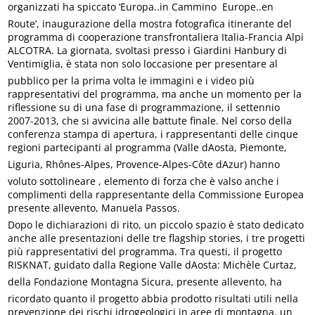
organizzati ha spiccato ‘Europa..in Cammino  Europe..en
Route’, inaugurazione della mostra fotografica itinerante del
programma di cooperazione transfrontaliera Italia-Francia Alpi
ALCOTRA. La giornata, svoltasi presso i Giardini Hanbury di
Ventimiglia, è stata non solo loccasione per presentare al
pubblico per la prima volta le immagini e i video più
rappresentativi del programma, ma anche un momento per la
riflessione su di una fase di programmazione, il settennio
2007-2013, che si avvicina alle battute finale. Nel corso della
conferenza stampa di apertura, i rappresentanti delle cinque
regioni partecipanti al programma (Valle dAosta, Piemonte,
Liguria, Rhônes-Alpes, Provence-Alpes-Côte dAzur) hanno
voluto sottolineare , elemento di forza che è valso anche i
complimenti della rappresentante della Commissione Europea
presente allevento, Manuela Passos.
Dopo le dichiarazioni di rito, un piccolo spazio è stato dedicato
anche alle presentazioni delle tre flagship stories, i tre progetti
più rappresentativi del programma. Tra questi, il progetto
RISKNAT, guidato dalla Regione Valle dAosta: Michèle Curtaz,
della Fondazione Montagna Sicura, presente allevento, ha
ricordato quanto il progetto abbia prodotto risultati utili nella
prevenzione dei rischi idrogeologici in aree di montagna, un